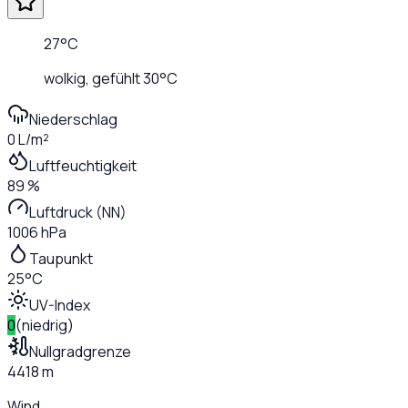
27
°C
wolkig
, gefühlt
30
°C
Niederschlag
0 L/m²
Luftfeuchtigkeit
89 %
Luftdruck (NN)
1006 hPa
Taupunkt
25°C
UV-Index
0
(
niedrig
)
Nullgradgrenze
4418 m
Wind