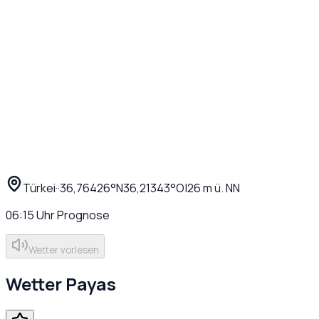
Türkei
·
·
36,76426
°N
36,21343
°O
|
26
m ü. NN
06:15
Uhr
Prognose
Wetter vorlesen
Wetter
Payas