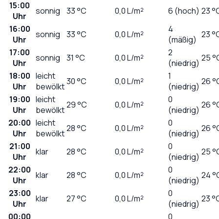
15:00
sonnig
33
°C
0,0
L/m²
6 (hoch)
23 °
Uhr
16:00
4
sonnig
33
°C
0,0
L/m²
23 °
Uhr
(mäßig)
17:00
2
sonnig
31
°C
0,0
L/m²
25 °
Uhr
(niedrig)
18:00
leicht
1
30
°C
0,0
L/m²
26 °
Uhr
bewölkt
(niedrig)
19:00
leicht
0
29
°C
0,0
L/m²
26 °
Uhr
bewölkt
(niedrig)
20:00
leicht
0
28
°C
0,0
L/m²
26 °
Uhr
bewölkt
(niedrig)
21:00
0
klar
28
°C
0,0
L/m²
25 °
Uhr
(niedrig)
22:00
0
klar
28
°C
0,0
L/m²
24 °
Uhr
(niedrig)
23:00
0
klar
27
°C
0,0
L/m²
23 °
Uhr
(niedrig)
00:00
0