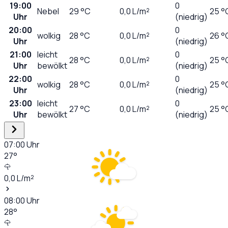
19:00
0
Nebel
29
°C
0,0
L/m²
25 °
Uhr
(niedrig)
20:00
0
wolkig
28
°C
0,0
L/m²
26 °
Uhr
(niedrig)
21:00
leicht
0
28
°C
0,0
L/m²
25 °
Uhr
bewölkt
(niedrig)
22:00
0
wolkig
28
°C
0,0
L/m²
25 °
Uhr
(niedrig)
23:00
leicht
0
27
°C
0,0
L/m²
25 °
Uhr
bewölkt
(niedrig)
07:00
Uhr
27
°
0,0
L/m²
08:00
Uhr
28
°