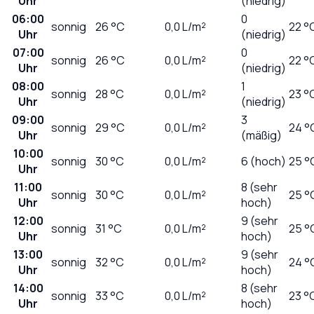
Uhr
(niedrig)
06:00
0
sonnig
26
°C
0,0
L/m²
22 °
Uhr
(niedrig)
07:00
0
sonnig
26
°C
0,0
L/m²
22 °
Uhr
(niedrig)
08:00
1
sonnig
28
°C
0,0
L/m²
23 °
Uhr
(niedrig)
09:00
3
sonnig
29
°C
0,0
L/m²
24 °
Uhr
(mäßig)
10:00
sonnig
30
°C
0,0
L/m²
6 (hoch)
25 °
Uhr
11:00
8 (sehr
sonnig
30
°C
0,0
L/m²
25 °
Uhr
hoch)
12:00
9 (sehr
sonnig
31
°C
0,0
L/m²
25 °
Uhr
hoch)
13:00
9 (sehr
sonnig
32
°C
0,0
L/m²
24 °
Uhr
hoch)
14:00
8 (sehr
sonnig
33
°C
0,0
L/m²
23 °
Uhr
hoch)