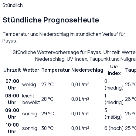
Stündlich
Stündliche Prognose
Heute
Temperatur und Niederschlag im stündlichen Verlauf für
Payas
.
Stündliche Wettervorhersage für
Payas
: Uhrzeit, Wett
Niederschlag, UV-Index, Taupunkt und Nullgr
UV-
Uhrzeit
Wetter
Temperatur
Niederschlag
Tau
Index
07:00
0
wolkig
27
°C
0,0
L/m²
25 °
Uhr
(niedrig)
08:00
leicht
1
28
°C
0,0
L/m²
26 °
Uhr
bewölkt
(niedrig)
09:00
3
sonnig
29
°C
0,0
L/m²
25 °
Uhr
(mäßig)
10:00
sonnig
30
°C
0,0
L/m²
6 (hoch)
25 °
Uhr