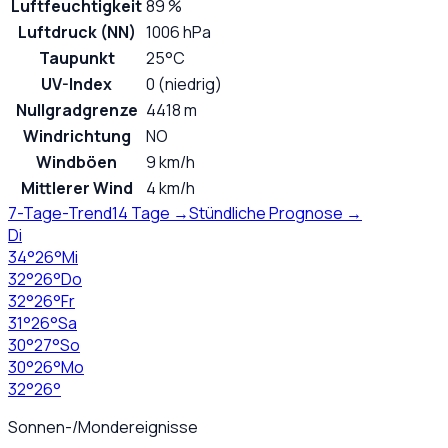
Luftfeuchtigkeit
89 %
Luftdruck (NN)
1006 hPa
Taupunkt
25°C
UV-Index
0 (niedrig)
Nullgradgrenze
4418 m
Windrichtung
NO
Windböen
9 km/h
Mittlerer Wind
4 km/h
7-Tage-Trend
14 Tage →
Stündliche Prognose →
Di
34
°
26
°
Mi
32
°
26
°
Do
32
°
26
°
Fr
31
°
26
°
Sa
30
°
27
°
So
30
°
26
°
Mo
32
°
26
°
Sonnen-/Mondereignisse