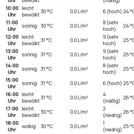
Uhr
bewölkt
(mäßig)
10:00
leicht
30
°C
0,0
L/m²
6 (hoch)
24 °
Uhr
bewölkt
11:00
8 (sehr
sonnig
30
°C
0,0
L/m²
24 °
Uhr
hoch)
12:00
leicht
9 (sehr
31
°C
0,0
L/m²
25 °
Uhr
bewölkt
hoch)
13:00
9 (sehr
sonnig
31
°C
0,0
L/m²
25 °
Uhr
hoch)
14:00
8 (sehr
sonnig
31
°C
0,0
L/m²
25 °
Uhr
hoch)
15:00
sonnig
31
°C
0,0
L/m²
6 (hoch)
25 °
Uhr
16:00
leicht
4
31
°C
0,0
L/m²
26 °
Uhr
bewölkt
(mäßig)
17:00
leicht
2
30
°C
0,0
L/m²
26 °
Uhr
bewölkt
(niedrig)
18:00
1
wolkig
30
°C
0,0
L/m²
25 °
Uhr
(niedrig)