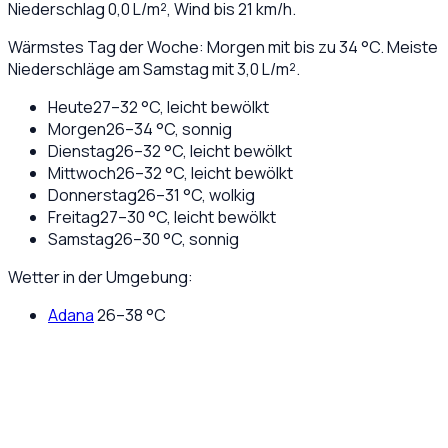
Niederschlag
0,0
L/m², Wind bis
21
km/h.
Wärmstes Tag der Woche: Morgen mit bis zu 34 °C. Meiste
Niederschläge am Samstag mit 3,0 L/m².
Heute
27
–
32
°C,
leicht bewölkt
Morgen
26
–
34
°C,
sonnig
Dienstag
26
–
32
°C,
leicht bewölkt
Mittwoch
26
–
32
°C,
leicht bewölkt
Donnerstag
26
–
31
°C,
wolkig
Freitag
27
–
30
°C,
leicht bewölkt
Samstag
26
–
30
°C,
sonnig
Wetter in der Umgebung:
Adana
26
–
38
°C