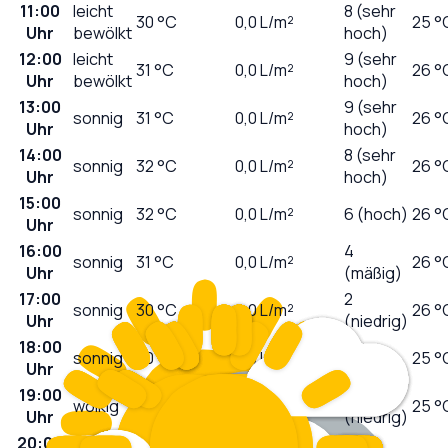
11:00
leicht
8 (sehr
30
°C
0,0
L/m²
25 °
Uhr
bewölkt
hoch)
12:00
leicht
9 (sehr
31
°C
0,0
L/m²
26 °
Uhr
bewölkt
hoch)
13:00
9 (sehr
sonnig
31
°C
0,0
L/m²
26 °
Uhr
hoch)
14:00
8 (sehr
sonnig
32
°C
0,0
L/m²
26 °
Uhr
hoch)
15:00
sonnig
32
°C
0,0
L/m²
6 (hoch)
26 °
Uhr
16:00
4
sonnig
31
°C
0,0
L/m²
26 °
Uhr
(mäßig)
17:00
2
sonnig
30
°C
0,0
L/m²
26 °
Uhr
(niedrig)
18:00
1
sonnig
30
°C
0,0
L/m²
25 °
Uhr
(niedrig)
19:00
0
wolkig
29
°C
0,0
L/m²
25 °
Uhr
(niedrig)
20:00
0