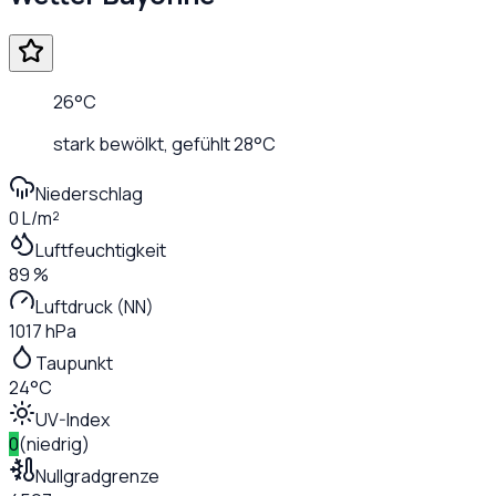
26
°C
stark bewölkt
, gefühlt
28
°C
Niederschlag
0 L/m²
Luftfeuchtigkeit
89 %
Luftdruck (NN)
1017 hPa
Taupunkt
24°C
UV-Index
0
(
niedrig
)
Nullgradgrenze