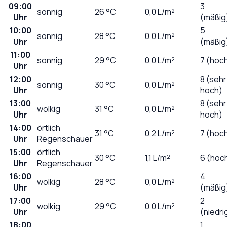
09:00
3
sonnig
26
°C
0,0
L/m²
Uhr
(mäßig
10:00
5
sonnig
28
°C
0,0
L/m²
Uhr
(mäßig
11:00
sonnig
29
°C
0,0
L/m²
7 (hoc
Uhr
12:00
8 (sehr
sonnig
30
°C
0,0
L/m²
Uhr
hoch)
13:00
8 (sehr
wolkig
31
°C
0,0
L/m²
Uhr
hoch)
14:00
örtlich
31
°C
0,2
L/m²
7 (hoc
Uhr
Regenschauer
15:00
örtlich
30
°C
1,1
L/m²
6 (hoc
Uhr
Regenschauer
16:00
4
wolkig
28
°C
0,0
L/m²
Uhr
(mäßig
17:00
2
wolkig
29
°C
0,0
L/m²
Uhr
(niedri
18:00
1