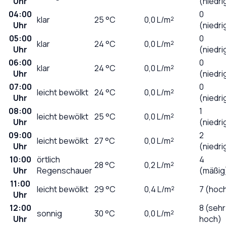
Uhr
(niedri
04:00
0
klar
25
°C
0,0
L/m²
Uhr
(niedri
05:00
0
klar
24
°C
0,0
L/m²
Uhr
(niedri
06:00
0
klar
24
°C
0,0
L/m²
Uhr
(niedri
07:00
0
leicht bewölkt
24
°C
0,0
L/m²
Uhr
(niedri
08:00
1
leicht bewölkt
25
°C
0,0
L/m²
Uhr
(niedri
09:00
2
leicht bewölkt
27
°C
0,0
L/m²
Uhr
(niedri
10:00
örtlich
4
28
°C
0,2
L/m²
Uhr
Regenschauer
(mäßig
11:00
leicht bewölkt
29
°C
0,4
L/m²
7 (hoc
Uhr
12:00
8 (sehr
sonnig
30
°C
0,0
L/m²
Uhr
hoch)