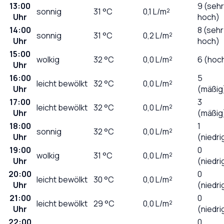
13:00
9 (sehr
sonnig
31
°C
0,1
L/m²
Uhr
hoch)
14:00
8 (sehr
sonnig
31
°C
0,2
L/m²
Uhr
hoch)
15:00
wolkig
32
°C
0,0
L/m²
6 (hoc
Uhr
16:00
5
leicht bewölkt
32
°C
0,0
L/m²
Uhr
(mäßig
17:00
3
leicht bewölkt
32
°C
0,0
L/m²
Uhr
(mäßig
18:00
1
sonnig
32
°C
0,0
L/m²
Uhr
(niedri
19:00
0
wolkig
31
°C
0,0
L/m²
Uhr
(niedri
20:00
0
leicht bewölkt
30
°C
0,0
L/m²
Uhr
(niedri
21:00
0
leicht bewölkt
29
°C
0,0
L/m²
Uhr
(niedri
22:00
0