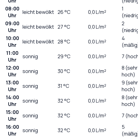
Uhr
(niedri
08:00
1
leicht bewölkt
26
°C
0,0
L/m²
Uhr
(niedri
09:00
2
leicht bewölkt
27
°C
0,0
L/m²
Uhr
(niedri
10:00
4
leicht bewölkt
28
°C
0,0
L/m²
Uhr
(mäßig
11:00
sonnig
29
°C
0,0
L/m²
7 (hoc
Uhr
12:00
8 (sehr
sonnig
30
°C
0,0
L/m²
Uhr
hoch)
13:00
9 (sehr
sonnig
31
°C
0,0
L/m²
Uhr
hoch)
14:00
8 (sehr
sonnig
32
°C
0,0
L/m²
Uhr
hoch)
15:00
sonnig
32
°C
0,0
L/m²
7 (hoc
Uhr
16:00
5
sonnig
32
°C
0,0
L/m²
Uhr
(mäßig