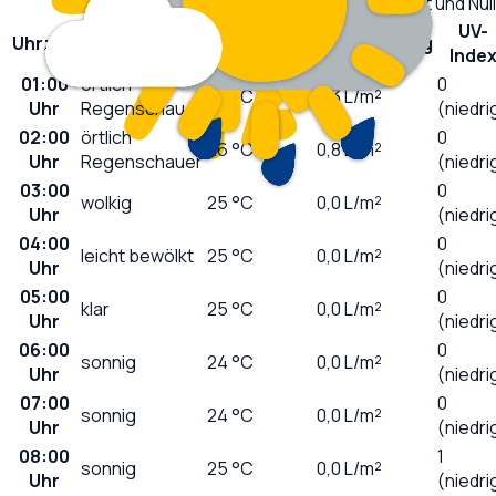
Niederschlag, UV-Index, Taupunkt und Nu
UV-
Uhrzeit
Wetter
Temperatur
Niederschlag
Inde
01:00
örtlich
0
26
°C
0,3
L/m²
Uhr
Regenschauer
(niedri
02:00
örtlich
0
26
°C
0,8
L/m²
Uhr
Regenschauer
(niedri
03:00
0
wolkig
25
°C
0,0
L/m²
Uhr
(niedri
04:00
0
leicht bewölkt
25
°C
0,0
L/m²
Uhr
(niedri
05:00
0
klar
25
°C
0,0
L/m²
Uhr
(niedri
06:00
0
sonnig
24
°C
0,0
L/m²
Uhr
(niedri
07:00
0
sonnig
24
°C
0,0
L/m²
Uhr
(niedri
08:00
1
sonnig
25
°C
0,0
L/m²
Uhr
(niedri