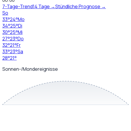
06:00
7-Tage-Trend
14 Tage →
Stündliche Prognose →
So
33
°
24
°
Mo
34
°
25
°
Di
30
°
25
°
Mi
27
°
23
°
Do
32
°
21
°
Fr
33
°
23
°
Sa
28
°
21
°
Sonnen-/Mondereignisse