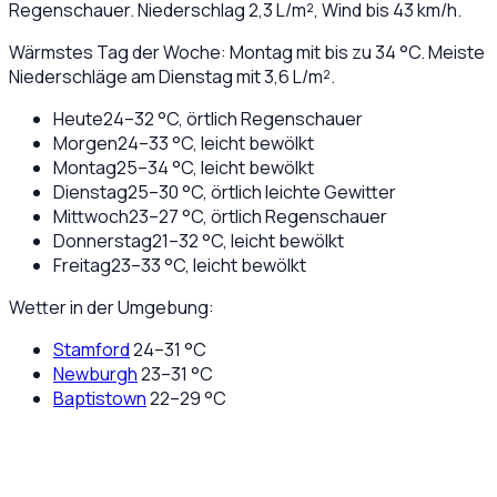
Regenschauer
. Niederschlag
2,3
L/m², Wind bis
43
km/h.
Wärmstes Tag der Woche: Montag mit bis zu 34 °C. Meiste
Niederschläge am Dienstag mit 3,6 L/m².
Heute
24
–
32
°C,
örtlich Regenschauer
Morgen
24
–
33
°C,
leicht bewölkt
Montag
25
–
34
°C,
leicht bewölkt
Dienstag
25
–
30
°C,
örtlich leichte Gewitter
Mittwoch
23
–
27
°C,
örtlich Regenschauer
Donnerstag
21
–
32
°C,
leicht bewölkt
Freitag
23
–
33
°C,
leicht bewölkt
Wetter in der Umgebung:
Stamford
24
–
31
°C
Newburgh
23
–
31
°C
Baptistown
22
–
29
°C