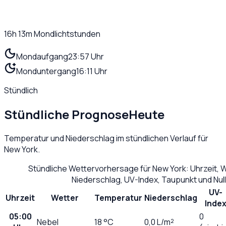
16h 13m
Mondlichtstunden
Mondaufgang
23:57 Uhr
Monduntergang
16:11 Uhr
Stündlich
Stündliche Prognose
Heute
Temperatur und Niederschlag im stündlichen Verlauf für
New York
.
Stündliche Wettervorhersage für
New York
: Uhrzeit,
Niederschlag, UV-Index, Taupunkt und Nu
UV-
Uhrzeit
Wetter
Temperatur
Niederschlag
Inde
05:00
0
Nebel
18
°C
0,0
L/m²