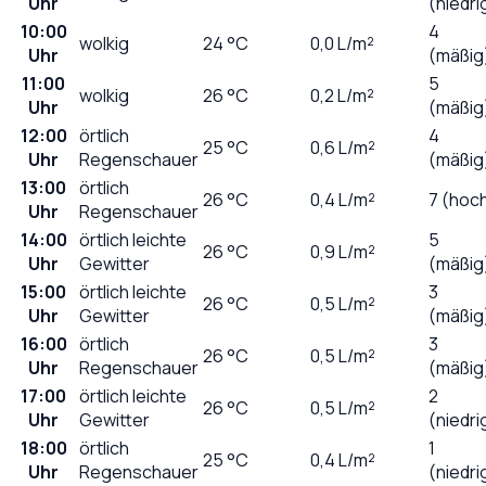
Uhr
(niedri
10:00
4
wolkig
24
°C
0,0
L/m²
Uhr
(mäßig
11:00
5
wolkig
26
°C
0,2
L/m²
Uhr
(mäßig
12:00
örtlich
4
25
°C
0,6
L/m²
Uhr
Regenschauer
(mäßig
13:00
örtlich
26
°C
0,4
L/m²
7 (hoc
Uhr
Regenschauer
14:00
örtlich leichte
5
26
°C
0,9
L/m²
Uhr
Gewitter
(mäßig
15:00
örtlich leichte
3
26
°C
0,5
L/m²
Uhr
Gewitter
(mäßig
16:00
örtlich
3
26
°C
0,5
L/m²
Uhr
Regenschauer
(mäßig
17:00
örtlich leichte
2
26
°C
0,5
L/m²
Uhr
Gewitter
(niedri
18:00
örtlich
1
25
°C
0,4
L/m²
Uhr
Regenschauer
(niedri