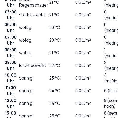
21
°C
0,3
L/m²
Uhr
Regenschauer
(niedri
05:00
0
stark bewölkt
21
°C
0,0
L/m²
Uhr
(niedri
06:00
0
wolkig
20
°C
0,0
L/m²
Uhr
(niedri
07:00
0
wolkig
20
°C
0,0
L/m²
Uhr
(niedri
08:00
1
wolkig
21
°C
0,0
L/m²
Uhr
(niedri
09:00
2
leicht bewölkt
22
°C
0,0
L/m²
Uhr
(niedri
10:00
4
sonnig
23
°C
0,0
L/m²
Uhr
(mäßig
11:00
sonnig
24
°C
0,0
L/m²
6 (hoc
Uhr
12:00
8 (sehr
sonnig
24
°C
0,0
L/m²
Uhr
hoch)
13:00
8 (sehr
sonnig
25
°C
0,0
L/m²