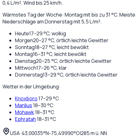
0,4
L/m², Wind bis
25
km/h.
Wärmstes Tag der Woche: Montag mit bis zu 31 °C. Meiste
Niederschläge am Donnerstag mit 5,5 L/m².
Heute
17
–
29
°C,
wolkig
Morgen
20
–
27
°C,
örtlich leichte Gewitter
Sonntag
18
–
27
°C,
leicht bewölkt
Montag
16
–
31
°C,
leicht bewölkt
Dienstag
20
–
25
°C,
örtlich leichte Gewitter
Mittwoch
17
–
26
°C,
klar
Donnerstag
13
–
29
°C,
örtlich leichte Gewitter
Wetter in der Umgebung:
Knoxboro
17
–
29
°C
Manlius
18
–
30
°C
Mohawk
18
–
31
°C
Ephratah
18
–
31
°C
USA
·
·
43,00035
°N
-75,49990
°O
|
285
m ü. NN