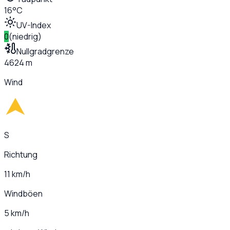
16°C
UV-Index
0
(
niedrig
)
Nullgradgrenze
4624 m
Wind
S
Richtung
11 km/h
Windböen
5 km/h