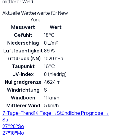
mittlerer Wind
Aktuelle Wetterwerte für
New
York
Messwert
Wert
Gefühlt
18°C
Niederschlag
0 L/m²
Luftfeuchtigkeit
89 %
Luftdruck (NN)
1020 hPa
Taupunkt
16°C
UV-Index
0 (niedrig)
Nullgradgrenze
4624 m
Windrichtung
S
Windböen
11 km/h
Mittlerer Wind
5 km/h
7-Tage-Trend
14 Tage →
Stündliche Prognose →
Sa
27
°
20
°
So
27
°
18
°
Mo