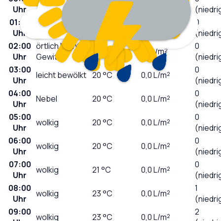
wolkig
21
°C
0,0
L/m²
Uhr
(niedri
01:00
örtlich leichte
0
21
°C
0,1
L/m²
Uhr
Gewitter
(niedri
02:00
örtlich leichte
0
20
°C
0,1
L/m²
Uhr
Gewitter
(niedri
03:00
0
leicht bewölkt
20
°C
0,0
L/m²
Uhr
(niedri
04:00
0
Nebel
20
°C
0,0
L/m²
Uhr
(niedri
05:00
0
wolkig
20
°C
0,0
L/m²
Uhr
(niedri
06:00
0
wolkig
20
°C
0,0
L/m²
Uhr
(niedri
07:00
0
wolkig
21
°C
0,0
L/m²
Uhr
(niedri
08:00
1
wolkig
23
°C
0,0
L/m²
Uhr
(niedri
09:00
2
wolkig
23
°C
0,0
L/m²