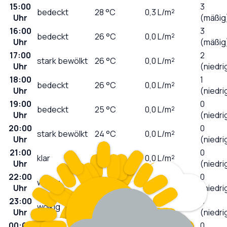
15:00
3
bedeckt
28
°C
0,3
L/m²
Uhr
(mäßig
16:00
3
bedeckt
26
°C
0,0
L/m²
Uhr
(mäßig
17:00
2
stark bewölkt
26
°C
0,0
L/m²
Uhr
(niedri
18:00
1
bedeckt
26
°C
0,0
L/m²
Uhr
(niedri
19:00
0
bedeckt
25
°C
0,0
L/m²
Uhr
(niedri
20:00
0
stark bewölkt
24
°C
0,0
L/m²
Uhr
(niedri
21:00
0
klar
23
°C
0,0
L/m²
Uhr
(niedri
22:00
0
wolkig
21
°C
0,1
L/m²
Uhr
(niedri
23:00
0
wolkig
21
°C
0,0
L/m²
Uhr
(niedri
00:00
0