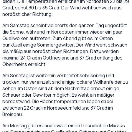
bilden. Die Temperaturen erreichen im Nordosten 22 bis 29
Grad, sonst 30 bis 35 Grad. Der Wind weht schwach aus
nordöstlicher Richtung.
Am Samstag scheint vielerorts den ganzen Tag ungestört
die Sonne, während im Nordosten immer wieder ein paar
Quellwolken auftreten. Zum Abend gibt es im Osten
punktuell einige Sommergewitter. Der Wind weht schwach
bis mäßig aus nordöstlichen Richtungen. Dazu werden
maximal 24 Grad in Ostfriesland und 37 Grad entlang des
Oberrheins erreicht.
Am Sonntag ist weiterhin verbreitet sehr sonnig und
trocken, nur vereinzelt sind einige lockere Wolkenfelder zu
sehen. Im Osten sind ab dem Nachmittag erneut einige
Schauer oder Gewitter möglich. Es weht ein mäßiger
Nordostwind. Die Höchsttemperaturen liegen dabei
zwischen 22 Grad im Nordseeumfeld und 37 Grad im
Breisgau.
Am Montag gibt es landesweit einen freundlichen Mix aus
viel Sonne und einigen Quellwolken. Schauer und Gewitter