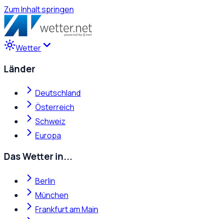
Zum Inhalt springen
Wetter
Länder
Deutschland
Österreich
Schweiz
Europa
Das Wetter in...
Berlin
München
Frankfurt am Main