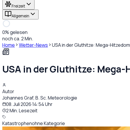
Freizeit
Allgemein
0
% gelesen
noch ca. 2 Min.
Home
Wetter-News
USA in der Gluthitze: Mega-Hitzedom
USA in der Gluthitze: Mega-
Autor
Johannes Graf, B. Sc. Meteorologie
08. Juli 2026
·
14:54
Uhr
2 Min. Lesezeit
Katastrophen
ohne Kategorie