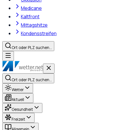
Medicane
Kaltfront
Mittagshitze
Kondensstreifen
Ort oder PLZ suchen…
Ort oder PLZ suchen…
Wetter
Aktuell
Gesundheit
Freizeit
Allgemein