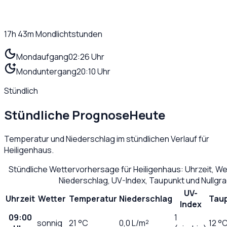
17h 43m
Mondlichtstunden
Mondaufgang
02:26 Uhr
Monduntergang
20:10 Uhr
Stündlich
Stündliche Prognose
Heute
Temperatur und Niederschlag im stündlichen Verlauf für
Heiligenhaus
.
Stündliche Wettervorhersage für
Heiligenhaus
: Uhrzeit, W
Niederschlag, UV-Index, Taupunkt und Nullgr
UV-
Uhrzeit
Wetter
Temperatur
Niederschlag
Tau
Index
09:00
1
sonnig
21
°C
0,0
L/m²
12 °