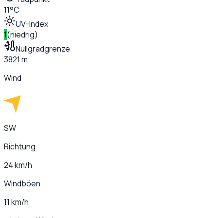
11°C
UV-Index
1
(
niedrig
)
Nullgradgrenze
3821 m
Wind
SW
Richtung
24 km/h
Windböen
11 km/h