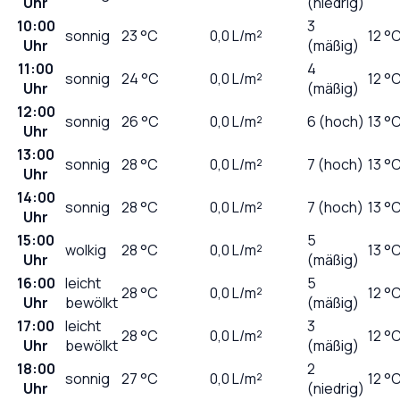
Uhr
(niedrig)
10:00
3
sonnig
23
°C
0,0
L/m²
12 °
Uhr
(mäßig)
11:00
4
sonnig
24
°C
0,0
L/m²
12 °
Uhr
(mäßig)
12:00
sonnig
26
°C
0,0
L/m²
6 (hoch)
13 °
Uhr
13:00
sonnig
28
°C
0,0
L/m²
7 (hoch)
13 °
Uhr
14:00
sonnig
28
°C
0,0
L/m²
7 (hoch)
13 °
Uhr
15:00
5
wolkig
28
°C
0,0
L/m²
13 °
Uhr
(mäßig)
16:00
leicht
5
28
°C
0,0
L/m²
12 °
Uhr
bewölkt
(mäßig)
17:00
leicht
3
28
°C
0,0
L/m²
12 °
Uhr
bewölkt
(mäßig)
18:00
2
sonnig
27
°C
0,0
L/m²
12 °
Uhr
(niedrig)