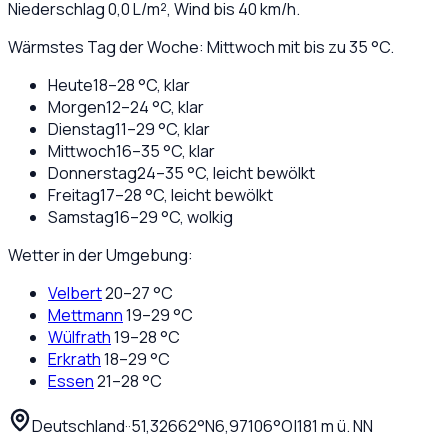
Niederschlag
0,0
L/m², Wind bis
40
km/h.
Wärmstes Tag der Woche: Mittwoch mit bis zu 35 °C.
Heute
18
–
28
°C,
klar
Morgen
12
–
24
°C,
klar
Dienstag
11
–
29
°C,
klar
Mittwoch
16
–
35
°C,
klar
Donnerstag
24
–
35
°C,
leicht bewölkt
Freitag
17
–
28
°C,
leicht bewölkt
Samstag
16
–
29
°C,
wolkig
Wetter in der Umgebung:
Velbert
20
–
27
°C
Mettmann
19
–
29
°C
Wülfrath
19
–
28
°C
Erkrath
18
–
29
°C
Essen
21
–
28
°C
Deutschland
·
·
51,32662
°N
6,97106
°O
|
181
m ü. NN