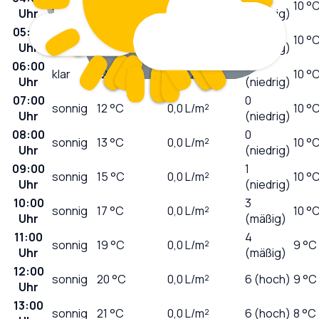
klar
13
°C
0,0
L/m²
10 °
Uhr
(niedrig)
05:00
0
klar
12
°C
0,0
L/m²
10 °
Uhr
(niedrig)
06:00
0
klar
12
°C
0,0
L/m²
10 °
Uhr
(niedrig)
07:00
0
sonnig
12
°C
0,0
L/m²
10 °
Uhr
(niedrig)
08:00
0
sonnig
13
°C
0,0
L/m²
10 °
Uhr
(niedrig)
09:00
1
sonnig
15
°C
0,0
L/m²
10 °
Uhr
(niedrig)
10:00
3
sonnig
17
°C
0,0
L/m²
10 °
Uhr
(mäßig)
11:00
4
sonnig
19
°C
0,0
L/m²
9 °C
Uhr
(mäßig)
12:00
sonnig
20
°C
0,0
L/m²
6 (hoch)
9 °C
Uhr
13:00
sonnig
21
°C
0,0
L/m²
6 (hoch)
8 °C