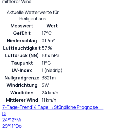
mittlerer Wind
Aktuelle Wetterwerte für
Heiligenhaus
Messwert
Wert
Gefühlt
17°C
Niederschlag
0 L/m²
Luftfeuchtigkeit
57 %
Luftdruck (NN)
1014 hPa
Taupunkt
11°C
UV-Index
1 (niedrig)
Nullgradgrenze
3821 m
Windrichtung
SW
Windböen
24 km/h
Mittlerer Wind
11 km/h
7-Tage-Trend
14 Tage →
Stündliche Prognose →
Di
24
°
12
°
Mi
29
°
11
°
Do