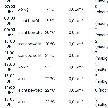
Uhr
(niedri
07:00
0
wolkig
17
°C
0,0
L/m²
Uhr
(niedri
08:00
1
leicht bewölkt
18
°C
0,0
L/m²
Uhr
(niedri
09:00
2
leicht bewölkt
20
°C
0,0
L/m²
Uhr
(niedri
10:00
2
stark bewölkt
20
°C
0,0
L/m²
Uhr
(niedri
11:00
3
stark bewölkt
21
°C
0,0
L/m²
Uhr
(mäßig
12:00
5
wolkig
21
°C
0,0
L/m²
Uhr
(mäßig
13:00
5
wolkig
22
°C
0,0
L/m²
Uhr
(mäßig
14:00
leicht bewölkt
22
°C
0,0
L/m²
6 (hoc
Uhr
15:00
5
wolkig
22
°C
0,0
L/m²
Uhr
(mäßig