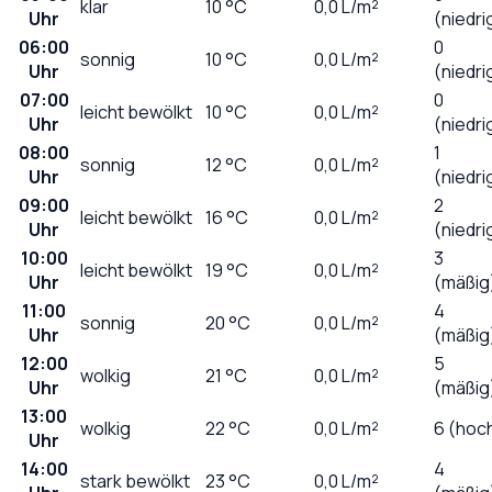
klar
10
°C
0,0
L/m²
Uhr
(niedri
06:00
0
sonnig
10
°C
0,0
L/m²
Uhr
(niedri
07:00
0
leicht bewölkt
10
°C
0,0
L/m²
Uhr
(niedri
08:00
1
sonnig
12
°C
0,0
L/m²
Uhr
(niedri
09:00
2
leicht bewölkt
16
°C
0,0
L/m²
Uhr
(niedri
10:00
3
leicht bewölkt
19
°C
0,0
L/m²
Uhr
(mäßig
11:00
4
sonnig
20
°C
0,0
L/m²
Uhr
(mäßig
12:00
5
wolkig
21
°C
0,0
L/m²
Uhr
(mäßig
13:00
wolkig
22
°C
0,0
L/m²
6 (hoc
Uhr
14:00
4
stark bewölkt
23
°C
0,0
L/m²