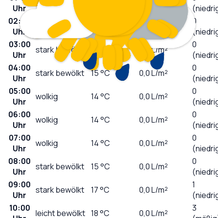
wolkig
15
°C
0,0
L/m²
Uhr
(niedri
02:00
0
stark bewölkt
15
°C
0,0
L/m²
Uhr
(niedri
03:00
0
stark bewölkt
15
°C
0,0
L/m²
Uhr
(niedri
04:00
0
stark bewölkt
15
°C
0,0
L/m²
Uhr
(niedri
05:00
0
wolkig
14
°C
0,0
L/m²
Uhr
(niedri
06:00
0
wolkig
14
°C
0,0
L/m²
Uhr
(niedri
07:00
0
wolkig
14
°C
0,0
L/m²
Uhr
(niedri
08:00
0
stark bewölkt
15
°C
0,0
L/m²
Uhr
(niedri
09:00
1
stark bewölkt
17
°C
0,0
L/m²
Uhr
(niedri
10:00
3
leicht bewölkt
18
°C
0,0
L/m²