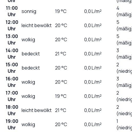
Uhr
(mäßig
11:00
4
sonnig
19
°C
0,0
L/m²
Uhr
(mäßig
12:00
5
leicht bewölkt
20
°C
0,0
L/m²
Uhr
(mäßig
13:00
5
wolkig
20
°C
0,0
L/m²
Uhr
(mäßig
14:00
3
bedeckt
21
°C
0,0
L/m²
Uhr
(mäßig
15:00
2
bedeckt
20
°C
0,0
L/m²
Uhr
(niedri
16:00
3
wolkig
20
°C
0,0
L/m²
Uhr
(mäßig
17:00
2
wolkig
19
°C
0,0
L/m²
Uhr
(niedri
18:00
2
leicht bewölkt
21
°C
0,0
L/m²
Uhr
(niedri
19:00
1
wolkig
20
°C
0,0
L/m²
Uhr
(niedri