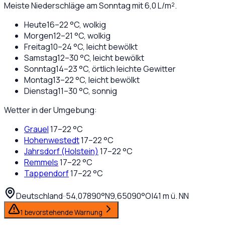
Meiste Niederschläge am Sonntag mit 6,0 L/m².
Heute
16
–
22
°C,
wolkig
Morgen
12
–
21
°C,
wolkig
Freitag
10
–
24
°C,
leicht bewölkt
Samstag
12
–
30
°C,
leicht bewölkt
Sonntag
14
–
23
°C,
örtlich leichte Gewitter
Montag
13
–
22
°C,
leicht bewölkt
Dienstag
11
–
30
°C,
sonnig
Wetter in der Umgebung:
Grauel
17
–
22
°C
Hohenwestedt
17
–
22
°C
Jahrsdorf (Holstein)
17
–
22
°C
Remmels
17
–
22
°C
Tappendorf
17
–
22
°C
Deutschland
·
·
54,07890
°N
9,65090
°O
|
41
m ü. NN
1 bevorstehende Warnung