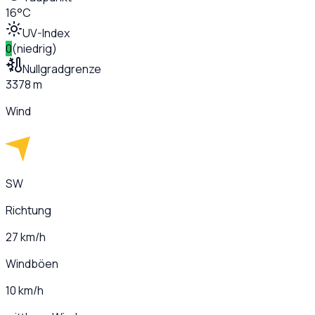
16°C
UV-Index
0
(
niedrig
)
Nullgradgrenze
3378 m
Wind
SW
Richtung
27 km/h
Windböen
10 km/h