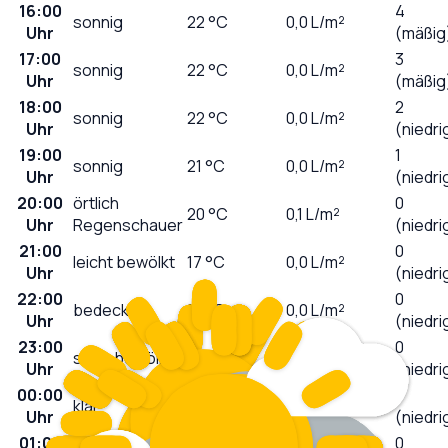
16:00
4
sonnig
22
°C
0,0
L/m²
Uhr
(mäßig
17:00
3
sonnig
22
°C
0,0
L/m²
Uhr
(mäßig
18:00
2
sonnig
22
°C
0,0
L/m²
Uhr
(niedri
19:00
1
sonnig
21
°C
0,0
L/m²
Uhr
(niedri
20:00
örtlich
0
20
°C
0,1
L/m²
Uhr
Regenschauer
(niedri
21:00
0
leicht bewölkt
17
°C
0,0
L/m²
Uhr
(niedri
22:00
0
bedeckt
17
°C
0,0
L/m²
Uhr
(niedri
23:00
0
stark bewölkt
16
°C
0,0
L/m²
Uhr
(niedri
00:00
0
klar
16
°C
0,0
L/m²
Uhr
(niedri
01:00
0