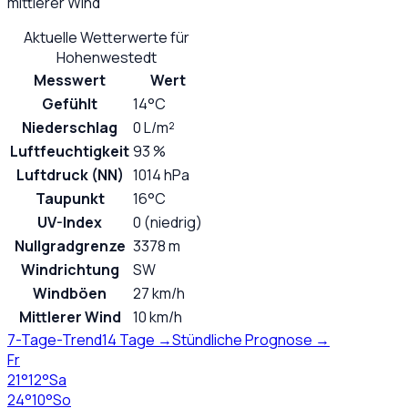
mittlerer Wind
Aktuelle Wetterwerte für
Hohenwestedt
Messwert
Wert
Gefühlt
14°C
Niederschlag
0 L/m²
Luftfeuchtigkeit
93 %
Luftdruck (NN)
1014 hPa
Taupunkt
16°C
UV-Index
0 (niedrig)
Nullgradgrenze
3378 m
Windrichtung
SW
Windböen
27 km/h
Mittlerer Wind
10 km/h
7-Tage-Trend
14 Tage →
Stündliche Prognose →
Fr
21
°
12
°
Sa
24
°
10
°
So