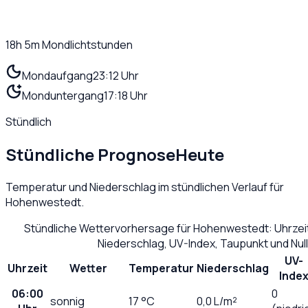
18h 5m
Mondlichtstunden
Mondaufgang
23:12 Uhr
Monduntergang
17:18 Uhr
Stündlich
Stündliche Prognose
Heute
Temperatur und Niederschlag im stündlichen Verlauf für
Hohenwestedt
.
Stündliche Wettervorhersage für
Hohenwestedt
: Uhrze
Niederschlag, UV-Index, Taupunkt und Nu
UV-
Uhrzeit
Wetter
Temperatur
Niederschlag
Inde
06:00
0
sonnig
17
°C
0,0
L/m²