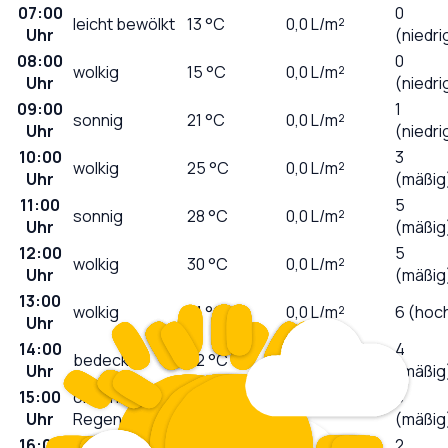
07:00
0
leicht bewölkt
13
°C
0,0
L/m²
Uhr
(niedri
08:00
0
wolkig
15
°C
0,0
L/m²
Uhr
(niedri
09:00
1
sonnig
21
°C
0,0
L/m²
Uhr
(niedri
10:00
3
wolkig
25
°C
0,0
L/m²
Uhr
(mäßig
11:00
5
sonnig
28
°C
0,0
L/m²
Uhr
(mäßig
12:00
5
wolkig
30
°C
0,0
L/m²
Uhr
(mäßig
13:00
wolkig
31
°C
0,0
L/m²
6 (hoc
Uhr
14:00
4
bedeckt
32
°C
0,0
L/m²
Uhr
(mäßig
15:00
örtlich
3
32
°C
0,2
L/m²
Uhr
Regenschauer
(mäßig
16:00
2