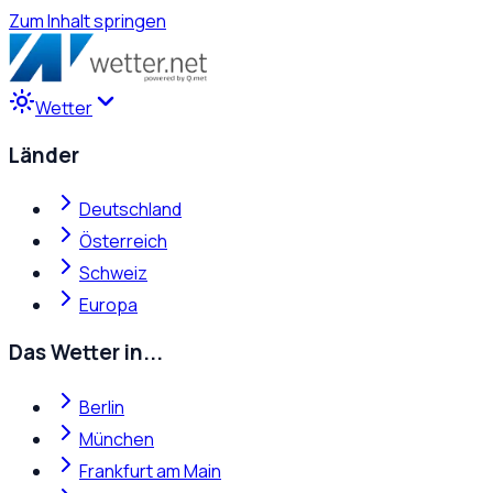
Zum Inhalt springen
Wetter
Länder
Deutschland
Österreich
Schweiz
Europa
Das Wetter in...
Berlin
München
Frankfurt am Main