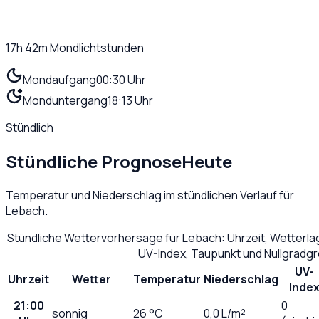
17h 42m
Mondlichtstunden
Mondaufgang
00:30 Uhr
Monduntergang
18:13 Uhr
Stündlich
Stündliche Prognose
Heute
Temperatur und Niederschlag im stündlichen Verlauf für
Lebach
.
Stündliche Wettervorhersage für
Lebach
: Uhrzeit, Wetterl
UV-Index, Taupunkt und Nullgradg
UV-
Uhrzeit
Wetter
Temperatur
Niederschlag
Inde
21:00
0
sonnig
26
°C
0,0
L/m²