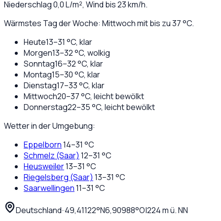
Niederschlag
0,0
L/m², Wind bis
23
km/h.
Wärmstes Tag der Woche: Mittwoch mit bis zu 37 °C.
Heute
13
–
31
°C,
klar
Morgen
13
–
32
°C,
wolkig
Sonntag
16
–
32
°C,
klar
Montag
15
–
30
°C,
klar
Dienstag
17
–
33
°C,
klar
Mittwoch
20
–
37
°C,
leicht bewölkt
Donnerstag
22
–
35
°C,
leicht bewölkt
Wetter in der Umgebung:
Eppelborn
14
–
31
°C
Schmelz (Saar)
12
–
31
°C
Heusweiler
13
–
31
°C
Riegelsberg (Saar)
13
–
31
°C
Saarwellingen
11
–
31
°C
Deutschland
·
·
49,41122
°N
6,90988
°O
|
224
m ü. NN