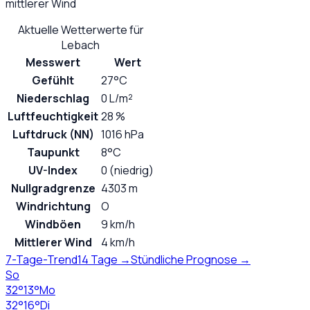
mittlerer Wind
Aktuelle Wetterwerte für
Lebach
Messwert
Wert
Gefühlt
27°C
Niederschlag
0 L/m²
Luftfeuchtigkeit
28 %
Luftdruck (NN)
1016 hPa
Taupunkt
8°C
UV-Index
0 (niedrig)
Nullgradgrenze
4303 m
Windrichtung
O
Windböen
9 km/h
Mittlerer Wind
4 km/h
7-Tage-Trend
14 Tage →
Stündliche Prognose →
So
32
°
13
°
Mo
32
°
16
°
Di