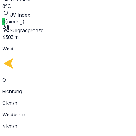
8°C
UV-Index
0
(
niedrig
)
Nullgradgrenze
4303 m
Wind
O
Richtung
9 km/h
Windböen
4 km/h