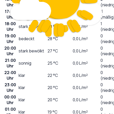
bedeckt
29
°C
0,0
L/m²
Uhr
(niedri
17:00
3
wolkig
30
°C
0,0
L/m²
Uhr
(mäßig
18:00
1
stark bewölkt
28
°C
0,0
L/m²
Uhr
(niedri
19:00
0
bedeckt
28
°C
0,0
L/m²
Uhr
(niedri
20:00
0
stark bewölkt
27
°C
0,0
L/m²
Uhr
(niedri
21:00
0
sonnig
25
°C
0,0
L/m²
Uhr
(niedri
22:00
0
klar
22
°C
0,0
L/m²
Uhr
(niedri
23:00
0
klar
20
°C
0,0
L/m²
Uhr
(niedri
00:00
0
klar
20
°C
0,0
L/m²
Uhr
(niedri
01:00
0
klar
19
°C
0,0
L/m²