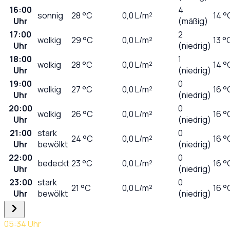
16:00
4
sonnig
28
°C
0,0
L/m²
14 °
Uhr
(mäßig)
17:00
2
wolkig
29
°C
0,0
L/m²
13 °
Uhr
(niedrig)
18:00
1
wolkig
28
°C
0,0
L/m²
14 °
Uhr
(niedrig)
19:00
0
wolkig
27
°C
0,0
L/m²
16 °
Uhr
(niedrig)
20:00
0
wolkig
26
°C
0,0
L/m²
16 °
Uhr
(niedrig)
21:00
stark
0
24
°C
0,0
L/m²
16 °
Uhr
bewölkt
(niedrig)
22:00
0
bedeckt
23
°C
0,0
L/m²
16 °
Uhr
(niedrig)
23:00
stark
0
21
°C
0,0
L/m²
16 °
Uhr
bewölkt
(niedrig)
05:34
Uhr