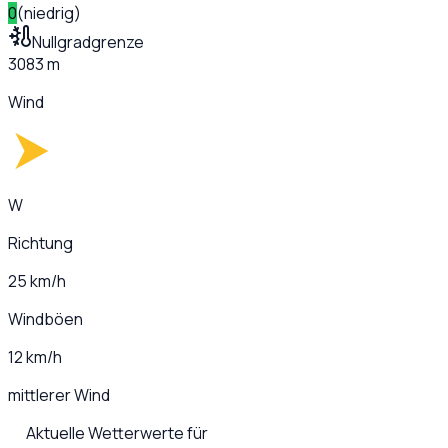
0
(
niedrig
)
Nullgradgrenze
3083 m
Wind
W
Richtung
25 km/h
Windböen
12 km/h
mittlerer Wind
Aktuelle Wetterwerte für