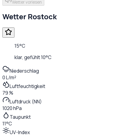
Wetter vorlesen
Wetter
Rostock
15
°C
klar
, gefühlt
10
°C
Niederschlag
0 L/m²
Luftfeuchtigkeit
79 %
Luftdruck (NN)
1020 hPa
Taupunkt
11°C
UV-Index