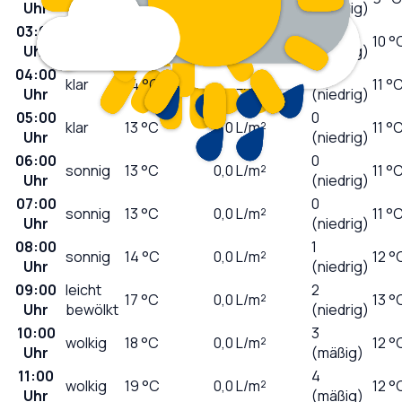
Uhr
(niedrig)
03:00
0
klar
14
°C
0,0
L/m²
10 °
Uhr
(niedrig)
04:00
0
klar
14
°C
0,0
L/m²
11 °
Uhr
(niedrig)
05:00
0
klar
13
°C
0,0
L/m²
11 °
Uhr
(niedrig)
06:00
0
sonnig
13
°C
0,0
L/m²
11 °
Uhr
(niedrig)
07:00
0
sonnig
13
°C
0,0
L/m²
11 °
Uhr
(niedrig)
08:00
1
sonnig
14
°C
0,0
L/m²
12 °
Uhr
(niedrig)
09:00
leicht
2
17
°C
0,0
L/m²
13 °
Uhr
bewölkt
(niedrig)
10:00
3
wolkig
18
°C
0,0
L/m²
12 °
Uhr
(mäßig)
11:00
4
wolkig
19
°C
0,0
L/m²
12 °
Uhr
(mäßig)