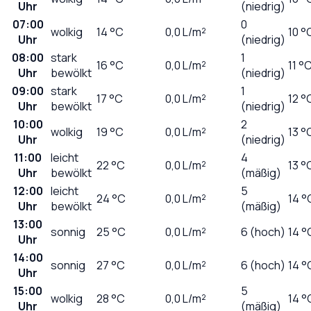
Uhr
(niedrig)
07:00
0
wolkig
14
°C
0,0
L/m²
10 °
Uhr
(niedrig)
08:00
stark
1
16
°C
0,0
L/m²
11 °
Uhr
bewölkt
(niedrig)
09:00
stark
1
17
°C
0,0
L/m²
12 °
Uhr
bewölkt
(niedrig)
10:00
2
wolkig
19
°C
0,0
L/m²
13 °
Uhr
(niedrig)
11:00
leicht
4
22
°C
0,0
L/m²
13 °
Uhr
bewölkt
(mäßig)
12:00
leicht
5
24
°C
0,0
L/m²
14 °
Uhr
bewölkt
(mäßig)
13:00
sonnig
25
°C
0,0
L/m²
6 (hoch)
14 °
Uhr
14:00
sonnig
27
°C
0,0
L/m²
6 (hoch)
14 °
Uhr
15:00
5
wolkig
28
°C
0,0
L/m²
14 °
Uhr
(mäßig)