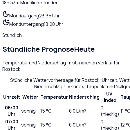
18h 53m
Mondlichtstunden
Mondaufgang
23:35 Uhr
Monduntergang
18:28 Uhr
Stündlich
Stündliche Prognose
Heute
Temperatur und Niederschlag im stündlichen Verlauf für
Rostock
.
Stündliche Wettervorhersage für
Rostock
: Uhrzeit, Wet
Niederschlag, UV-Index, Taupunkt und Nullg
UV-
Uhrzeit
Wetter
Temperatur
Niederschlag
Tau
Index
06:00
0
sonnig
15
°C
0,0
L/m²
11 °
Uhr
(niedrig)
07:00
0
sonnig
15
°C
0,0
L/m²
12 °
Uhr
(niedrig)