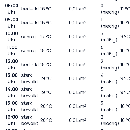
08:00
0
bedeckt
16
°C
0,0
L/m²
11 °
Uhr
(niedrig)
09:00
1
bedeckt
16
°C
0,0
L/m²
10 °
Uhr
(niedrig)
10:00
3
sonnig
17
°C
0,0
L/m²
9 °C
Uhr
(mäßig)
11:00
5
sonnig
18
°C
0,0
L/m²
10 °
Uhr
(mäßig)
12:00
2
bedeckt
18
°C
0,0
L/m²
10 °
Uhr
(niedrig)
13:00
stark
4
19
°C
0,0
L/m²
9 °C
Uhr
bewölkt
(mäßig)
14:00
stark
5
19
°C
0,0
L/m²
9 °C
Uhr
bewölkt
(mäßig)
15:00
stark
3
20
°C
0,0
L/m²
10 °
Uhr
bewölkt
(mäßig)
16:00
stark
2
20
°C
0,0
L/m²
10 °
Uhr
bewölkt
(niedrig)