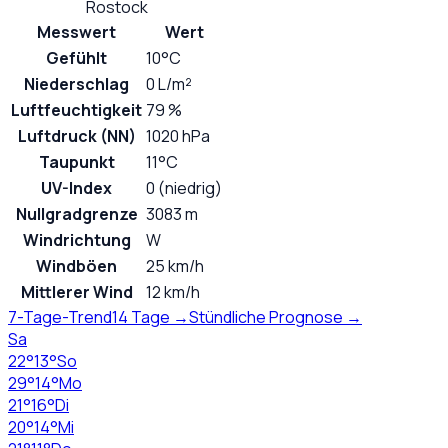
Rostock
Messwert
Wert
Gefühlt
10°C
Niederschlag
0 L/m²
Luftfeuchtigkeit
79 %
Luftdruck (NN)
1020 hPa
Taupunkt
11°C
UV-Index
0 (niedrig)
Nullgradgrenze
3083 m
Windrichtung
W
Windböen
25 km/h
Mittlerer Wind
12 km/h
7-Tage-Trend
14 Tage →
Stündliche Prognose →
Sa
22
°
13
°
So
29
°
14
°
Mo
21
°
16
°
Di
20
°
14
°
Mi