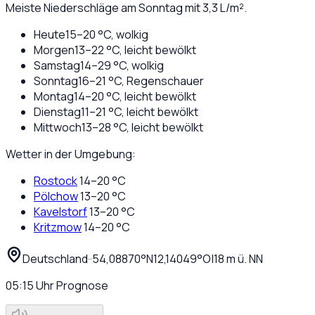
Meiste Niederschläge am Sonntag mit 3,3 L/m².
Heute
15
–
20
°C,
wolkig
Morgen
13
–
22
°C,
leicht bewölkt
Samstag
14
–
29
°C,
wolkig
Sonntag
16
–
21
°C,
Regenschauer
Montag
14
–
20
°C,
leicht bewölkt
Dienstag
11
–
21
°C,
leicht bewölkt
Mittwoch
13
–
28
°C,
leicht bewölkt
Wetter in der Umgebung:
Rostock
14
–
20
°C
Pölchow
13
–
20
°C
Kavelstorf
13
–
20
°C
Kritzmow
14
–
20
°C
Deutschland
·
·
54,08870
°N
12,14049
°O
|
18
m ü. NN
05:15
Uhr
Prognose