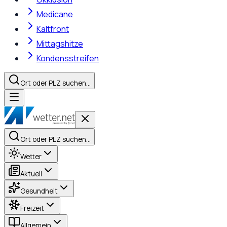
Medicane
Kaltfront
Mittagshitze
Kondensstreifen
Ort oder PLZ suchen…
Ort oder PLZ suchen…
Wetter
Aktuell
Gesundheit
Freizeit
Allgemein