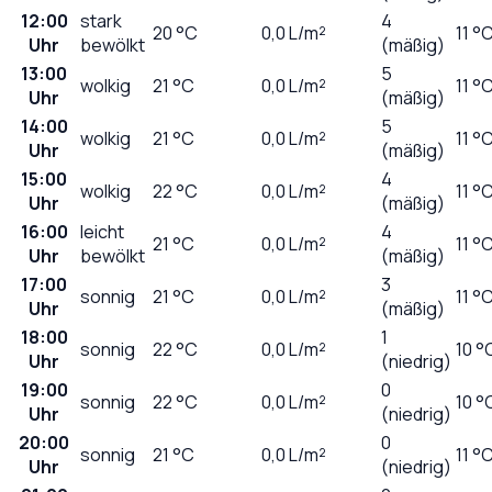
12:00
stark
4
20
°C
0,0
L/m²
11 °
Uhr
bewölkt
(mäßig)
13:00
5
wolkig
21
°C
0,0
L/m²
11 °
Uhr
(mäßig)
14:00
5
wolkig
21
°C
0,0
L/m²
11 °
Uhr
(mäßig)
15:00
4
wolkig
22
°C
0,0
L/m²
11 °
Uhr
(mäßig)
16:00
leicht
4
21
°C
0,0
L/m²
11 °
Uhr
bewölkt
(mäßig)
17:00
3
sonnig
21
°C
0,0
L/m²
11 °
Uhr
(mäßig)
18:00
1
sonnig
22
°C
0,0
L/m²
10 °
Uhr
(niedrig)
19:00
0
sonnig
22
°C
0,0
L/m²
10 °
Uhr
(niedrig)
20:00
0
sonnig
21
°C
0,0
L/m²
11 °
Uhr
(niedrig)