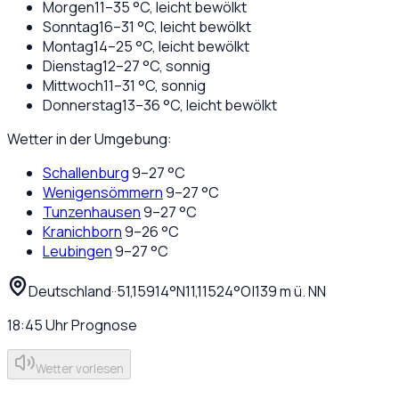
Morgen
11
–
35
°C,
leicht bewölkt
Sonntag
16
–
31
°C,
leicht bewölkt
Montag
14
–
25
°C,
leicht bewölkt
Dienstag
12
–
27
°C,
sonnig
Mittwoch
11
–
31
°C,
sonnig
Donnerstag
13
–
36
°C,
leicht bewölkt
Wetter in der Umgebung:
Schallenburg
9
–
27
°C
Wenigensömmern
9
–
27
°C
Tunzenhausen
9
–
27
°C
Kranichborn
9
–
26
°C
Leubingen
9
–
27
°C
Deutschland
·
·
51,15914
°N
11,11524
°O
|
139
m ü. NN
18:45
Uhr
Prognose
Wetter vorlesen