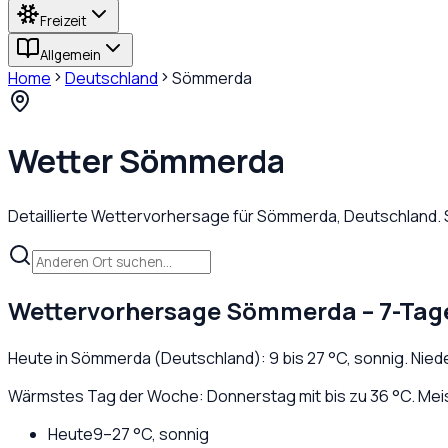
Freizeit
Allgemein
Home
Deutschland
Sömmerda
Wetter
Sömmerda
Detaillierte Wettervorhersage für
Sömmerda
,
Deutschland
.
Wettervorhersage
Sömmerda
– 7-Tag
Heute in
Sömmerda
(
Deutschland
):
9
bis
27
°C,
sonnig
. Nie
Wärmstes Tag der Woche: Donnerstag mit bis zu 36 °C. Meis
Heute
9
–
27
°C,
sonnig