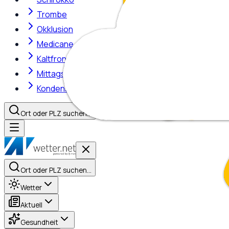
Trombe
Okklusion
Medicane
Kaltfront
Mittagshitze
Kondensstreifen
Ort oder PLZ suchen…
Ort oder PLZ suchen…
Wetter
Aktuell
Gesundheit