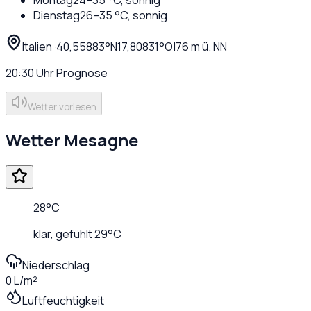
Dienstag
26
–
35
°C,
sonnig
Italien
·
·
40,55883
°N
17,80831
°O
|
76
m ü. NN
20:30
Uhr
Prognose
Wetter vorlesen
Wetter
Mesagne
28
°C
klar
, gefühlt
29
°C
Niederschlag
0 L/m²
Luftfeuchtigkeit