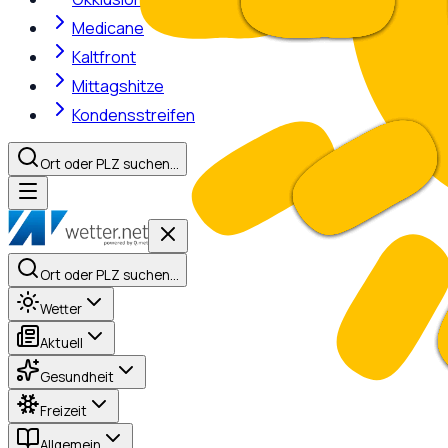
Medicane
Kaltfront
Mittagshitze
Kondensstreifen
Ort oder PLZ suchen…
Ort oder PLZ suchen…
Wetter
Aktuell
Gesundheit
Freizeit
Allgemein