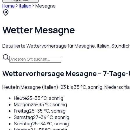
Home
Italien
Mesagne
Wetter
Mesagne
Detaillierte Wettervorhersage für
Mesagne
,
Italien
. Stündli
Wettervorhersage
Mesagne
– 7-Tage-
Heute in
Mesagne
(
Italien
):
23
bis
35
°C,
sonnig
. Niederschl
Heute
23
–
35
°C,
sonnig
Morgen
23
–
35
°C,
sonnig
Freitag
25
–
35
°C,
sonnig
Samstag
27
–
34
°C,
sonnig
Sonntag
25
–
34
°C,
sonnig
Montag
24
–
35
°C,
sonnig