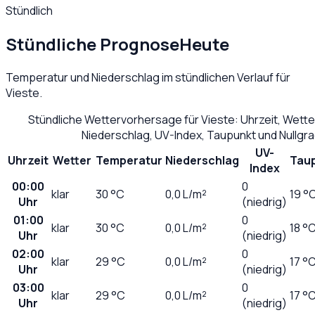
Stündlich
Stündliche Prognose
Heute
Temperatur und Niederschlag im stündlichen Verlauf für
Vieste
.
Stündliche Wettervorhersage für
Vieste
: Uhrzeit, Wett
Niederschlag, UV-Index, Taupunkt und Nullgr
UV-
Uhrzeit
Wetter
Temperatur
Niederschlag
Tau
Index
00:00
0
klar
30
°C
0,0
L/m²
19 °
Uhr
(niedrig)
01:00
0
klar
30
°C
0,0
L/m²
18 °
Uhr
(niedrig)
02:00
0
klar
29
°C
0,0
L/m²
17 °
Uhr
(niedrig)
03:00
0
klar
29
°C
0,0
L/m²
17 °
Uhr
(niedrig)