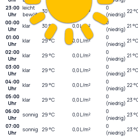
23:00
leicht
0
30
°C
0,0
L/m²
22 °
Uhr
bewölkt
(niedrig)
00:00
0
klar
30
°C
0,0
L/m²
21 °
Uhr
(niedrig)
01:00
0
klar
29
°C
0,0
L/m²
21 °
Uhr
(niedrig)
02:00
0
klar
29
°C
0,0
L/m²
21 °
Uhr
(niedrig)
03:00
0
klar
29
°C
0,0
L/m²
21 °
Uhr
(niedrig)
04:00
0
klar
29
°C
0,0
L/m²
22 °
Uhr
(niedrig)
05:00
0
klar
29
°C
0,0
L/m²
23 °
Uhr
(niedrig)
06:00
0
sonnig
29
°C
0,0
L/m²
23 °
Uhr
(niedrig)
07:00
0
sonnig
29
°C
0,0
L/m²
23 °
Uhr
(niedrig)