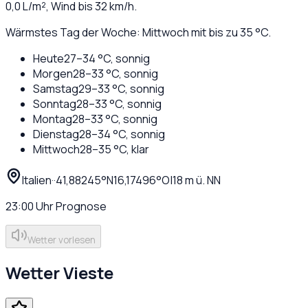
0,0
L/m², Wind bis
32
km/h.
Wärmstes Tag der Woche: Mittwoch mit bis zu 35 °C.
Heute
27
–
34
°C,
sonnig
Morgen
28
–
33
°C,
sonnig
Samstag
29
–
33
°C,
sonnig
Sonntag
28
–
33
°C,
sonnig
Montag
28
–
33
°C,
sonnig
Dienstag
28
–
34
°C,
sonnig
Mittwoch
28
–
35
°C,
klar
Italien
·
·
41,88245
°N
16,17496
°O
|
18
m ü. NN
23:00
Uhr
Prognose
Wetter vorlesen
Wetter
Vieste