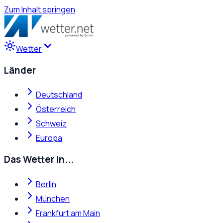
Zum Inhalt springen
Wetter
Länder
Deutschland
Österreich
Schweiz
Europa
Das Wetter in...
Berlin
München
Frankfurt am Main