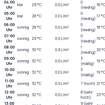
04:00
0
klar
29
°C
0,0
L/m²
18 °
Uhr
(niedrig)
05:00
0
klar
28
°C
0,0
L/m²
17 °
Uhr
(niedrig)
06:00
0
sonnig
28
°C
0,0
L/m²
18 °
Uhr
(niedrig)
07:00
0
sonnig
29
°C
0,0
L/m²
19 °
Uhr
(niedrig)
08:00
1
sonnig
30
°C
0,0
L/m²
20 °
Uhr
(niedrig)
09:00
3
sonnig
32
°C
0,0
L/m²
19 °
Uhr
(mäßig)
10:00
5
sonnig
32
°C
0,0
L/m²
19 °
Uhr
(mäßig)
11:00
sonnig
32
°C
0,0
L/m²
7 (hoch)
21 °
Uhr
12:00
8 (sehr
sonnig
32
°C
0,0
L/m²
23 °
Uhr
hoch)
13:00
9 (sehr