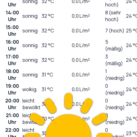
sonnig
32
°C
0,0
L/m²
24 °
Uhr
hoch)
14:00
8 (sehr
sonnig
32
°C
0,0
L/m²
24 °
Uhr
hoch)
15:00
sonnig
32
°C
0,0
L/m²
7 (hoch)
25 °
Uhr
16:00
5
sonnig
32
°C
0,0
L/m²
24 °
Uhr
(mäßig)
17:00
3
sonnig
32
°C
0,0
L/m²
24 °
Uhr
(mäßig)
18:00
1
sonnig
31
°C
0,0
L/m²
24 °
Uhr
(niedrig)
19:00
0
wolkig
31
°C
0,0
L/m²
24 °
Uhr
(niedrig)
20:00
leicht
0
30
°C
0,0
L/m²
24 °
Uhr
bewölkt
(niedrig)
21:00
leicht
0
30
°C
0,0
L/m²
24 °
Uhr
bewölkt
(niedrig)
22:00
leicht
0
30
°C
0,0
L/m²
23 °
Uhr
bewölkt
(niedrig)