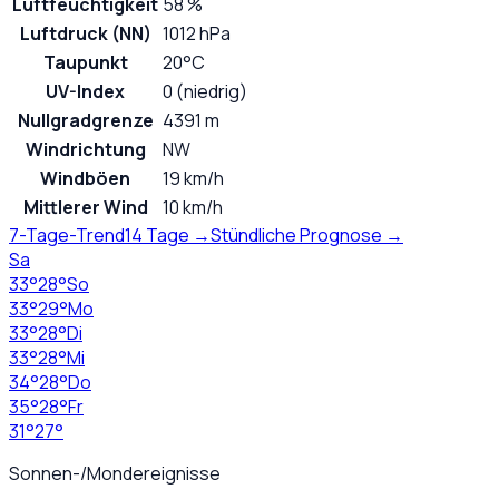
Luftfeuchtigkeit
58 %
Luftdruck (NN)
1012 hPa
Taupunkt
20°C
UV-Index
0 (niedrig)
Nullgradgrenze
4391 m
Windrichtung
NW
Windböen
19 km/h
Mittlerer Wind
10 km/h
7-Tage-Trend
14 Tage →
Stündliche Prognose →
Sa
33
°
28
°
So
33
°
29
°
Mo
33
°
28
°
Di
33
°
28
°
Mi
34
°
28
°
Do
35
°
28
°
Fr
31
°
27
°
Sonnen-/Mondereignisse