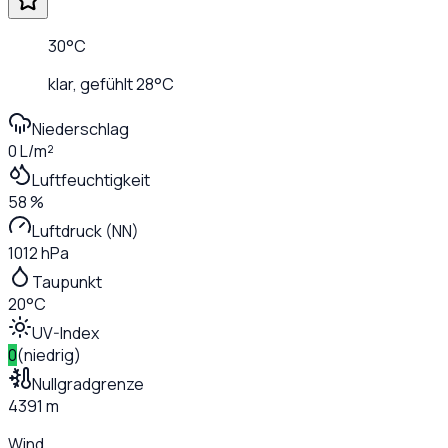
30
°C
klar
, gefühlt
28
°C
Niederschlag
0 L/m²
Luftfeuchtigkeit
58 %
Luftdruck (NN)
1012 hPa
Taupunkt
20°C
UV-Index
0
(
niedrig
)
Nullgradgrenze
4391 m
Wind