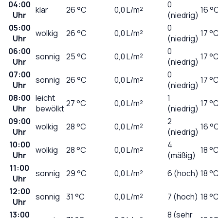
04:00
0
klar
26
°C
0,0
L/m²
16 °
Uhr
(niedrig)
05:00
0
wolkig
26
°C
0,0
L/m²
17 °
Uhr
(niedrig)
06:00
0
sonnig
25
°C
0,0
L/m²
17 °
Uhr
(niedrig)
07:00
0
sonnig
26
°C
0,0
L/m²
17 °
Uhr
(niedrig)
08:00
leicht
1
27
°C
0,0
L/m²
17 °
Uhr
bewölkt
(niedrig)
09:00
2
wolkig
28
°C
0,0
L/m²
16 °
Uhr
(niedrig)
10:00
4
wolkig
28
°C
0,0
L/m²
18 °
Uhr
(mäßig)
11:00
sonnig
29
°C
0,0
L/m²
6 (hoch)
18 °
Uhr
12:00
sonnig
31
°C
0,0
L/m²
7 (hoch)
18 °
Uhr
13:00
8 (sehr