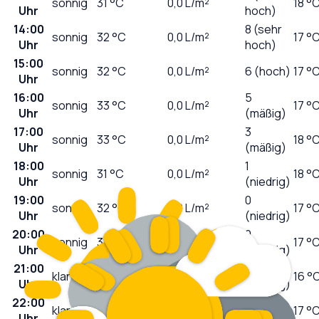
sonnig
31
°C
0,0
L/m²
18 °
Uhr
hoch)
14:00
8 (sehr
sonnig
32
°C
0,0
L/m²
17 °
Uhr
hoch)
15:00
sonnig
32
°C
0,0
L/m²
6 (hoch)
17 °
Uhr
16:00
5
sonnig
33
°C
0,0
L/m²
17 °
Uhr
(mäßig)
17:00
3
sonnig
33
°C
0,0
L/m²
18 °
Uhr
(mäßig)
18:00
1
sonnig
31
°C
0,0
L/m²
18 °
Uhr
(niedrig)
19:00
0
sonnig
32
°C
0,0
L/m²
17 °
Uhr
(niedrig)
20:00
0
sonnig
31
°C
0,0
L/m²
17 °
Uhr
(niedrig)
21:00
0
klar
29
°C
0,0
L/m²
16 °
Uhr
(niedrig)
22:00
0
klar
27
°C
0,0
L/m²
17 °
Uhr
(niedrig)