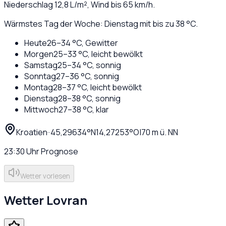
Niederschlag
12,8
L/m², Wind bis
65
km/h.
Wärmstes Tag der Woche: Dienstag mit bis zu 38 °C.
Heute
26
–
34
°C,
Gewitter
Morgen
25
–
33
°C,
leicht bewölkt
Samstag
25
–
34
°C,
sonnig
Sonntag
27
–
36
°C,
sonnig
Montag
28
–
37
°C,
leicht bewölkt
Dienstag
28
–
38
°C,
sonnig
Mittwoch
27
–
38
°C,
klar
Kroatien
·
·
45,29634
°N
14,27253
°O
|
70
m ü. NN
23:30
Uhr
Prognose
Wetter vorlesen
Wetter
Lovran