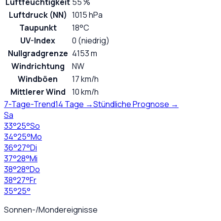
Luftfeuchtigkeit
55 %
Luftdruck (NN)
1015 hPa
Taupunkt
18°C
UV-Index
0 (niedrig)
Nullgradgrenze
4153 m
Windrichtung
NW
Windböen
17 km/h
Mittlerer Wind
10 km/h
7-Tage-Trend
14 Tage →
Stündliche Prognose →
Sa
33
°
25
°
So
34
°
25
°
Mo
36
°
27
°
Di
37
°
28
°
Mi
38
°
28
°
Do
38
°
27
°
Fr
35
°
25
°
Sonnen-/Mondereignisse