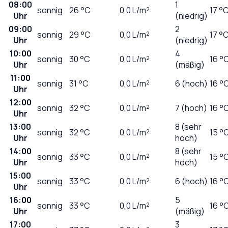
08:00
1
sonnig
26
°C
0,0
L/m²
17 °
Uhr
(niedrig)
09:00
2
sonnig
29
°C
0,0
L/m²
17 °
Uhr
(niedrig)
10:00
4
sonnig
30
°C
0,0
L/m²
16 °
Uhr
(mäßig)
11:00
sonnig
31
°C
0,0
L/m²
6 (hoch)
16 °
Uhr
12:00
sonnig
32
°C
0,0
L/m²
7 (hoch)
16 °
Uhr
13:00
8 (sehr
sonnig
32
°C
0,0
L/m²
15 °
Uhr
hoch)
14:00
8 (sehr
sonnig
33
°C
0,0
L/m²
15 °
Uhr
hoch)
15:00
sonnig
33
°C
0,0
L/m²
6 (hoch)
16 °
Uhr
16:00
5
sonnig
33
°C
0,0
L/m²
16 °
Uhr
(mäßig)
17:00
3