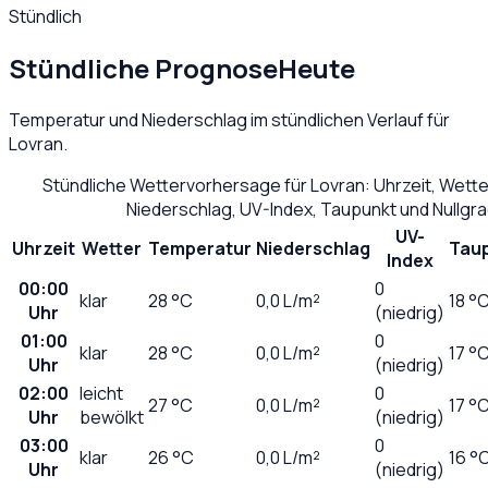
Stündlich
Stündliche Prognose
Heute
Temperatur und Niederschlag im stündlichen Verlauf für
Lovran
.
Stündliche Wettervorhersage für
Lovran
: Uhrzeit, Wett
Niederschlag, UV-Index, Taupunkt und Nullgr
UV-
Uhrzeit
Wetter
Temperatur
Niederschlag
Tau
Index
00:00
0
klar
28
°C
0,0
L/m²
18 °
Uhr
(niedrig)
01:00
0
klar
28
°C
0,0
L/m²
17 °
Uhr
(niedrig)
02:00
leicht
0
27
°C
0,0
L/m²
17 °
Uhr
bewölkt
(niedrig)
03:00
0
klar
26
°C
0,0
L/m²
16 °
Uhr
(niedrig)