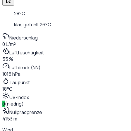
28
°C
klar
, gefühlt
26
°C
Niederschlag
0 L/m²
Luftfeuchtigkeit
55 %
Luftdruck (NN)
1015 hPa
Taupunkt
18°C
UV-Index
0
(
niedrig
)
Nullgradgrenze
4153 m
Wind