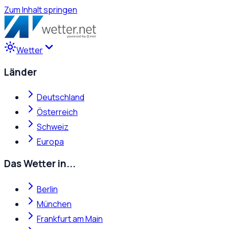
Zum Inhalt springen
Wetter
Länder
Deutschland
Österreich
Schweiz
Europa
Das Wetter in...
Berlin
München
Frankfurt am Main