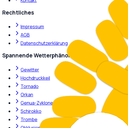
Kontakt
Rechtliches
Impressum
AGB
Datenschutzerklärung
Spannende Wetterphänomene
Gewitter
Hochdruckkeil
Tornado
Orkan
Genua-Zyklone
Schirokko
Trombe
Okklusion