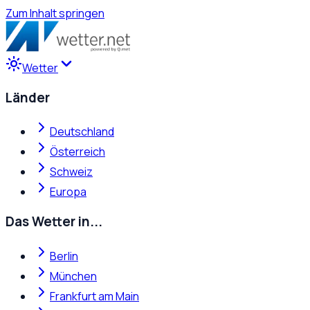
Zum Inhalt springen
Wetter
Länder
Deutschland
Österreich
Schweiz
Europa
Das Wetter in...
Berlin
München
Frankfurt am Main