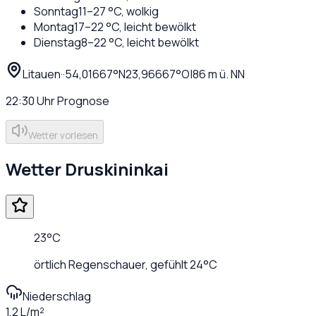
Sonntag
11
–
27
°C,
wolkig
Montag
17
–
22
°C,
leicht bewölkt
Dienstag
8
–
22
°C,
leicht bewölkt
Litauen
·
·
54,01667
°N
23,96667
°O
|
86
m ü. NN
22:30
Uhr
Prognose
Wetter vorlesen
Wetter
Druskininkai
23
°C
örtlich Regenschauer
, gefühlt
24
°C
Niederschlag
1,2 L/m²