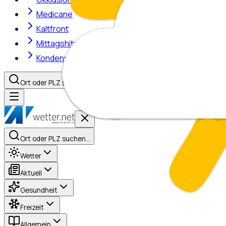
Medicane
Kaltfront
Mittagshitze
Kondensstreifen
Ort oder PLZ suchen…
Ort oder PLZ suchen…
Wetter
Aktuell
Gesundheit
Freizeit
Allgemein