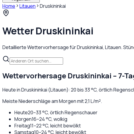
Home
Litauen
Druskininkai
Wetter
Druskininkai
Detaillierte Wettervorhersage für
Druskininkai
,
Litauen
. Stü
Wettervorhersage
Druskininkai
– 7-Ta
Heute in
Druskininkai
(
Litauen
):
20
bis
33
°C,
örtlich Regens
Meiste Niederschläge am Morgen mit 2,1 L/m².
Heute
20
–
33
°C,
örtlich Regenschauer
Morgen
16
–
24
°C,
wolkig
Freitag
11
–
22
°C,
leicht bewölkt
Samstag
10
–
24
°C,
leicht bewölkt