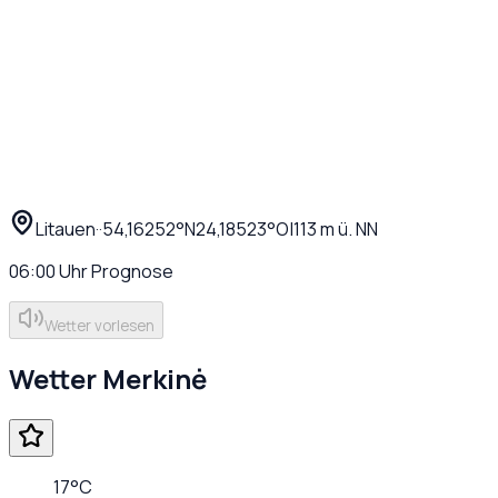
Litauen
·
·
54,16252
°N
24,18523
°O
|
113
m ü. NN
06:00
Uhr
Prognose
Wetter vorlesen
Wetter
Merkinė
17
°C