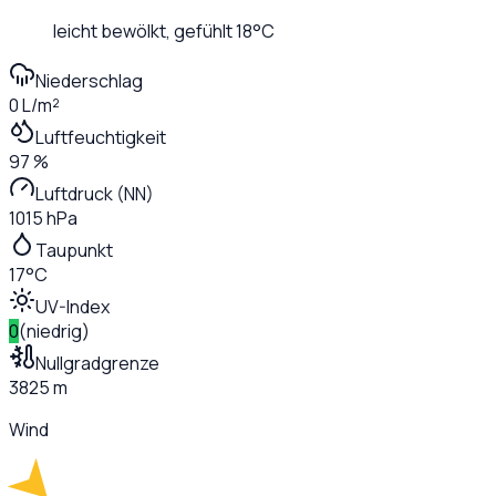
leicht bewölkt
, gefühlt
18
°C
Niederschlag
0 L/m²
Luftfeuchtigkeit
97 %
Luftdruck (NN)
1015 hPa
Taupunkt
17°C
UV-Index
0
(
niedrig
)
Nullgradgrenze
3825 m
Wind