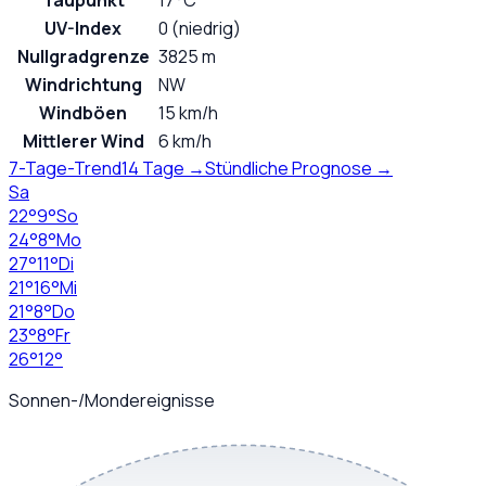
Taupunkt
17°C
UV-Index
0 (niedrig)
Nullgradgrenze
3825 m
Windrichtung
NW
Windböen
15 km/h
Mittlerer Wind
6 km/h
7-Tage-Trend
14 Tage →
Stündliche Prognose →
Sa
22
°
9
°
So
24
°
8
°
Mo
27
°
11
°
Di
21
°
16
°
Mi
21
°
8
°
Do
23
°
8
°
Fr
26
°
12
°
Sonnen-/Mondereignisse