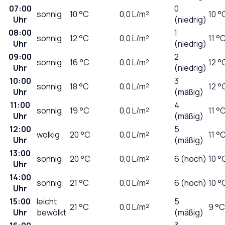
07:00
0
sonnig
10
°C
0,0
L/m²
10 °
Uhr
(niedrig)
08:00
1
sonnig
12
°C
0,0
L/m²
11 °
Uhr
(niedrig)
09:00
2
sonnig
16
°C
0,0
L/m²
12 °
Uhr
(niedrig)
10:00
3
sonnig
18
°C
0,0
L/m²
12 °
Uhr
(mäßig)
11:00
4
sonnig
19
°C
0,0
L/m²
11 °
Uhr
(mäßig)
12:00
5
wolkig
20
°C
0,0
L/m²
11 °
Uhr
(mäßig)
13:00
sonnig
20
°C
0,0
L/m²
6 (hoch)
10 °
Uhr
14:00
sonnig
21
°C
0,0
L/m²
6 (hoch)
10 °
Uhr
15:00
leicht
5
21
°C
0,0
L/m²
9 °C
Uhr
bewölkt
(mäßig)