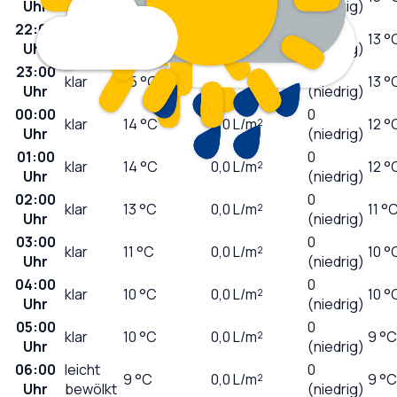
Uhr
(niedrig)
22:00
0
klar
16
°C
0,0
L/m²
13 °
Uhr
(niedrig)
23:00
0
klar
15
°C
0,0
L/m²
13 °
Uhr
(niedrig)
00:00
0
klar
14
°C
0,0
L/m²
12 °
Uhr
(niedrig)
01:00
0
klar
14
°C
0,0
L/m²
12 °
Uhr
(niedrig)
02:00
0
klar
13
°C
0,0
L/m²
11 °
Uhr
(niedrig)
03:00
0
klar
11
°C
0,0
L/m²
10 °
Uhr
(niedrig)
04:00
0
klar
10
°C
0,0
L/m²
10 °
Uhr
(niedrig)
05:00
0
klar
10
°C
0,0
L/m²
9 °C
Uhr
(niedrig)
06:00
leicht
0
9
°C
0,0
L/m²
9 °C
Uhr
bewölkt
(niedrig)