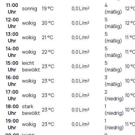
11:00
4
sonnig
19
°C
0,0
L/m²
12 °
Uhr
(mäßig)
12:00
5
wolkig
20
°C
0,0
L/m²
12 °
Uhr
(mäßig)
13:00
5
wolkig
21
°C
0,0
L/m²
11 °
Uhr
(mäßig)
14:00
5
wolkig
22
°C
0,0
L/m²
11 °
Uhr
(mäßig)
15:00
leicht
5
23
°C
0,0
L/m²
10 °
Uhr
bewölkt
(mäßig)
16:00
3
wolkig
23
°C
0,0
L/m²
10 °
Uhr
(mäßig)
17:00
2
wolkig
23
°C
0,0
L/m²
10 °
Uhr
(niedrig)
18:00
stark
1
23
°C
0,0
L/m²
10 °
Uhr
bewölkt
(niedrig)
19:00
1
wolkig
23
°C
0,0
L/m²
11 °
Uhr
(niedrig)