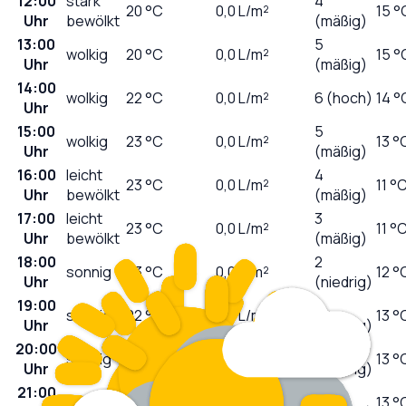
12:00
stark
4
20
°C
0,0
L/m²
15 °
Uhr
bewölkt
(mäßig)
13:00
5
wolkig
20
°C
0,0
L/m²
15 °
Uhr
(mäßig)
14:00
wolkig
22
°C
0,0
L/m²
6 (hoch)
14 °
Uhr
15:00
5
wolkig
23
°C
0,0
L/m²
13 °
Uhr
(mäßig)
16:00
leicht
4
23
°C
0,0
L/m²
11 °
Uhr
bewölkt
(mäßig)
17:00
leicht
3
23
°C
0,0
L/m²
11 °
Uhr
bewölkt
(mäßig)
18:00
2
sonnig
23
°C
0,0
L/m²
12 °
Uhr
(niedrig)
19:00
1
sonnig
22
°C
0,0
L/m²
13 °
Uhr
(niedrig)
20:00
0
sonnig
20
°C
0,0
L/m²
13 °
Uhr
(niedrig)
21:00
0
sonnig
18
°C
0,0
L/m²
13 °