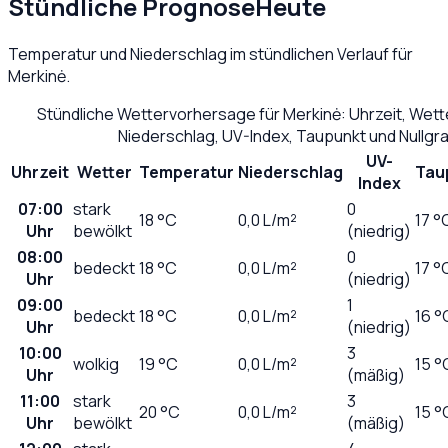
Stündliche Prognose
Heute
Temperatur und Niederschlag im stündlichen Verlauf für
Merkinė
.
Stündliche Wettervorhersage für
Merkinė
: Uhrzeit, Wet
Niederschlag, UV-Index, Taupunkt und Nullg
UV-
Uhrzeit
Wetter
Temperatur
Niederschlag
Tau
Index
07:00
stark
0
18
°C
0,0
L/m²
17 °
Uhr
bewölkt
(niedrig)
08:00
0
bedeckt
18
°C
0,0
L/m²
17 °
Uhr
(niedrig)
09:00
1
bedeckt
18
°C
0,0
L/m²
16 °
Uhr
(niedrig)
10:00
3
wolkig
19
°C
0,0
L/m²
15 °
Uhr
(mäßig)
11:00
stark
3
20
°C
0,0
L/m²
15 °
Uhr
bewölkt
(mäßig)