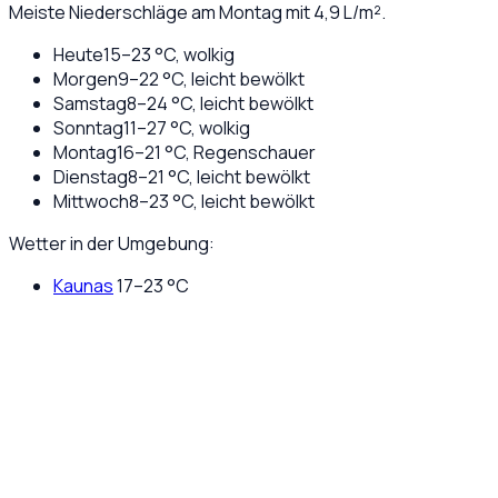
Meiste Niederschläge am Montag mit 4,9 L/m².
Heute
15
–
23
°C,
wolkig
Morgen
9
–
22
°C,
leicht bewölkt
Samstag
8
–
24
°C,
leicht bewölkt
Sonntag
11
–
27
°C,
wolkig
Montag
16
–
21
°C,
Regenschauer
Dienstag
8
–
21
°C,
leicht bewölkt
Mittwoch
8
–
23
°C,
leicht bewölkt
Wetter in der Umgebung:
Kaunas
17
–
23
°C