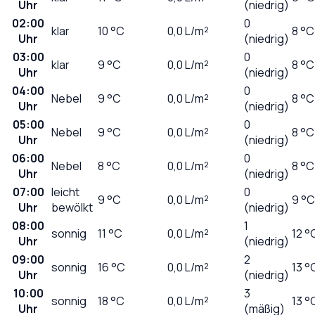
Uhr
(niedrig)
02:00
0
klar
10
°C
0,0
L/m²
8 °C
Uhr
(niedrig)
03:00
0
klar
9
°C
0,0
L/m²
8 °C
Uhr
(niedrig)
04:00
0
Nebel
9
°C
0,0
L/m²
8 °C
Uhr
(niedrig)
05:00
0
Nebel
9
°C
0,0
L/m²
8 °C
Uhr
(niedrig)
06:00
0
Nebel
8
°C
0,0
L/m²
8 °C
Uhr
(niedrig)
07:00
leicht
0
9
°C
0,0
L/m²
9 °C
Uhr
bewölkt
(niedrig)
08:00
1
sonnig
11
°C
0,0
L/m²
12 °
Uhr
(niedrig)
09:00
2
sonnig
16
°C
0,0
L/m²
13 °
Uhr
(niedrig)
10:00
3
sonnig
18
°C
0,0
L/m²
13 °
Uhr
(mäßig)