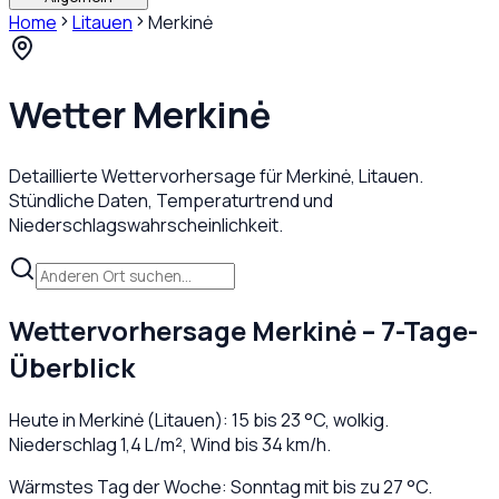
Home
Litauen
Merkinė
Wetter
Merkinė
Detaillierte Wettervorhersage für
Merkinė
,
Litauen
.
Stündliche Daten, Temperaturtrend und
Niederschlagswahrscheinlichkeit.
Wettervorhersage
Merkinė
– 7-Tage-
Überblick
Heute in
Merkinė
(
Litauen
):
15
bis
23
°C,
wolkig
.
Niederschlag
1,4
L/m², Wind bis
34
km/h.
Wärmstes Tag der Woche: Sonntag mit bis zu 27 °C.