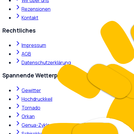
Wir über uns
Rezensionen
Kontakt
Rechtliches
Impressum
AGB
Datenschutzerklärung
Spannende Wetterphänomene
Gewitter
Hochdruckkeil
Tornado
Orkan
Genua-Zyklone
Schirokko