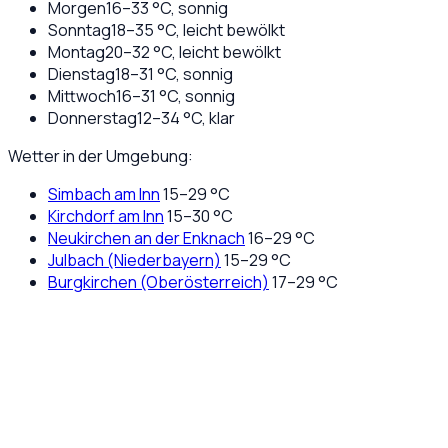
Morgen
16
–
33
°C,
sonnig
Sonntag
18
–
35
°C,
leicht bewölkt
Montag
20
–
32
°C,
leicht bewölkt
Dienstag
18
–
31
°C,
sonnig
Mittwoch
16
–
31
°C,
sonnig
Donnerstag
12
–
34
°C,
klar
Wetter in der Umgebung:
Simbach am Inn
15
–
29
°C
Kirchdorf am Inn
15
–
30
°C
Neukirchen an der Enknach
16
–
29
°C
Julbach (Niederbayern)
15
–
29
°C
Burgkirchen (Oberösterreich)
17
–
29
°C