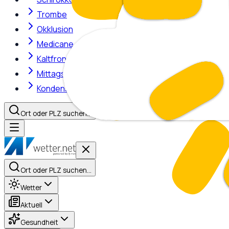
Trombe
Okklusion
Medicane
Kaltfront
Mittagshitze
Kondensstreifen
Ort oder PLZ suchen…
Ort oder PLZ suchen…
Wetter
Aktuell
Gesundheit