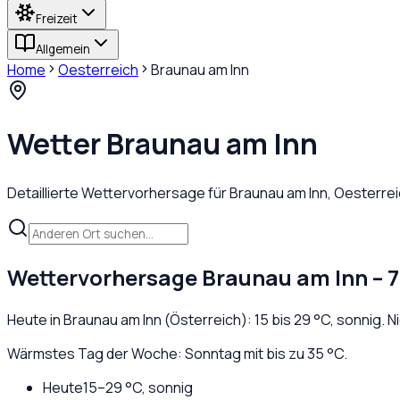
Freizeit
Allgemein
Home
Oesterreich
Braunau am Inn
Wetter
Braunau am Inn
Detaillierte Wettervorhersage für
Braunau am Inn
,
Oesterrei
Wettervorhersage
Braunau am Inn
– 
Heute in
Braunau am Inn
(
Österreich
):
15
bis
29
°C,
sonnig
. 
Wärmstes Tag der Woche: Sonntag mit bis zu 35 °C.
Heute
15
–
29
°C,
sonnig