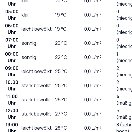
klar
20
°C
0,0
L/m²
Uhr
(niedri
05:00
0
klar
19
°C
0,0
L/m²
Uhr
(niedri
06:00
0
leicht bewölkt
19
°C
0,0
L/m²
Uhr
(niedri
07:00
0
sonnig
20
°C
0,0
L/m²
Uhr
(niedri
08:00
1
sonnig
22
°C
0,0
L/m²
Uhr
(niedri
09:00
2
leicht bewölkt
25
°C
0,0
L/m²
Uhr
(niedri
10:00
2
stark bewölkt
25
°C
0,0
L/m²
Uhr
(niedri
11:00
4
stark bewölkt
26
°C
0,0
L/m²
Uhr
(mäßig
12:00
5
stark bewölkt
27
°C
0,0
L/m²
Uhr
(mäßig
13:00
8 (sehr
leicht bewölkt
28
°C
0,0
L/m²
Uhr
hoch)