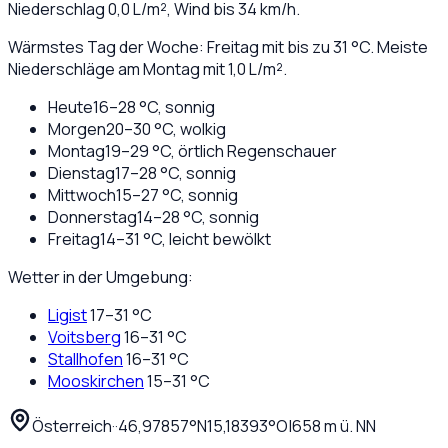
Niederschlag
0,0
L/m², Wind bis
34
km/h.
Wärmstes Tag der Woche: Freitag mit bis zu 31 °C. Meiste
Niederschläge am Montag mit 1,0 L/m².
Heute
16
–
28
°C,
sonnig
Morgen
20
–
30
°C,
wolkig
Montag
19
–
29
°C,
örtlich Regenschauer
Dienstag
17
–
28
°C,
sonnig
Mittwoch
15
–
27
°C,
sonnig
Donnerstag
14
–
28
°C,
sonnig
Freitag
14
–
31
°C,
leicht bewölkt
Wetter in der Umgebung:
Ligist
17
–
31
°C
Voitsberg
16
–
31
°C
Stallhofen
16
–
31
°C
Mooskirchen
15
–
31
°C
Österreich
·
·
46,97857
°N
15,18393
°O
|
658
m ü. NN