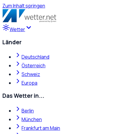
Zum Inhalt springen
Wetter
Länder
Deutschland
Österreich
Schweiz
Europa
Das Wetter in...
Berlin
München
Frankfurt am Main