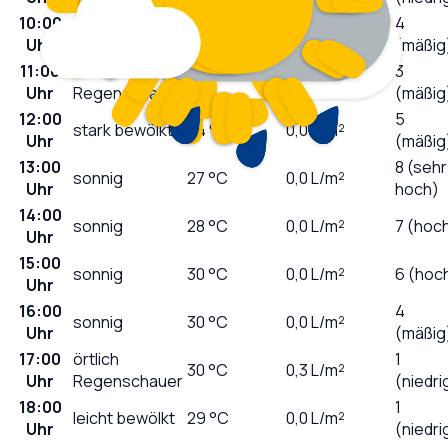
10:00
4
wolkig
25
°C
0,0
L/m²
Uhr
(mäßig
11:00
örtlich
3
24
°C
0,1
L/m²
Uhr
Regenschauer
(mäßig
12:00
5
stark bewölkt
24
°C
0,0
L/m²
Uhr
(mäßig
13:00
8 (sehr
sonnig
27
°C
0,0
L/m²
Uhr
hoch)
14:00
sonnig
28
°C
0,0
L/m²
7 (hoc
Uhr
15:00
sonnig
30
°C
0,0
L/m²
6 (hoc
Uhr
16:00
4
sonnig
30
°C
0,0
L/m²
Uhr
(mäßig
17:00
örtlich
1
30
°C
0,3
L/m²
Uhr
Regenschauer
(niedri
18:00
1
leicht bewölkt
29
°C
0,0
L/m²
Uhr
(niedri