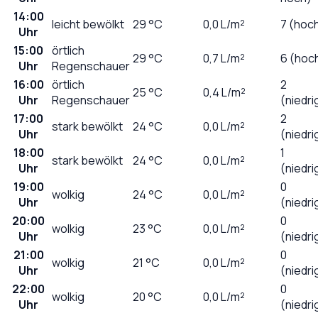
14:00
leicht bewölkt
29
°C
0,0
L/m²
7 (hoc
Uhr
15:00
örtlich
29
°C
0,7
L/m²
6 (hoc
Uhr
Regenschauer
16:00
örtlich
2
25
°C
0,4
L/m²
Uhr
Regenschauer
(niedri
17:00
2
stark bewölkt
24
°C
0,0
L/m²
Uhr
(niedri
18:00
1
stark bewölkt
24
°C
0,0
L/m²
Uhr
(niedri
19:00
0
wolkig
24
°C
0,0
L/m²
Uhr
(niedri
20:00
0
wolkig
23
°C
0,0
L/m²
Uhr
(niedri
21:00
0
wolkig
21
°C
0,0
L/m²
Uhr
(niedri
22:00
0
wolkig
20
°C
0,0
L/m²
Uhr
(niedri