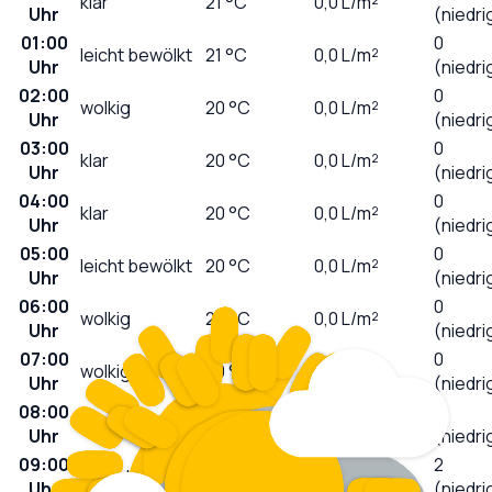
klar
21
°C
0,0
L/m²
Uhr
(niedri
01:00
0
leicht bewölkt
21
°C
0,0
L/m²
Uhr
(niedri
02:00
0
wolkig
20
°C
0,0
L/m²
Uhr
(niedri
03:00
0
klar
20
°C
0,0
L/m²
Uhr
(niedri
04:00
0
klar
20
°C
0,0
L/m²
Uhr
(niedri
05:00
0
leicht bewölkt
20
°C
0,0
L/m²
Uhr
(niedri
06:00
0
wolkig
20
°C
0,0
L/m²
Uhr
(niedri
07:00
0
wolkig
20
°C
0,0
L/m²
Uhr
(niedri
08:00
1
wolkig
23
°C
0,0
L/m²
Uhr
(niedri
09:00
2
stark bewölkt
24
°C
0,0
L/m²
Uhr
(niedri