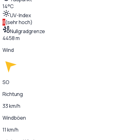
14°C
UV-Index
8
(
sehr hoch
)
Nullgradgrenze
4458 m
Wind
SO
Richtung
33 km/h
Windböen
11 km/h