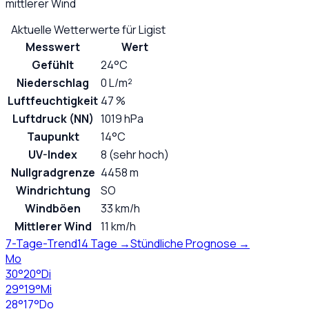
mittlerer Wind
Aktuelle Wetterwerte für
Ligist
Messwert
Wert
Gefühlt
24°C
Niederschlag
0 L/m²
Luftfeuchtigkeit
47 %
Luftdruck (NN)
1019 hPa
Taupunkt
14°C
UV-Index
8 (sehr hoch)
Nullgradgrenze
4458 m
Windrichtung
SO
Windböen
33 km/h
Mittlerer Wind
11 km/h
7-Tage-Trend
14 Tage →
Stündliche Prognose →
Mo
30
°
20
°
Di
29
°
19
°
Mi
28
°
17
°
Do