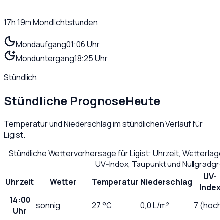
17h 19m
Mondlichtstunden
Mondaufgang
01:06 Uhr
Monduntergang
18:25 Uhr
Stündlich
Stündliche Prognose
Heute
Temperatur und Niederschlag im stündlichen Verlauf für
Ligist
.
Stündliche Wettervorhersage für
Ligist
: Uhrzeit, Wetterla
UV-Index, Taupunkt und Nullgradg
UV-
Uhrzeit
Wetter
Temperatur
Niederschlag
Inde
14:00
sonnig
27
°C
0,0
L/m²
7 (hoc
Uhr