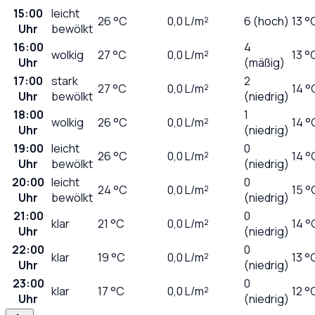
15:00
leicht
26
°C
0,0
L/m²
6 (hoch)
13 °
Uhr
bewölkt
16:00
4
wolkig
27
°C
0,0
L/m²
13 °
Uhr
(mäßig)
17:00
stark
2
27
°C
0,0
L/m²
14 °
Uhr
bewölkt
(niedrig)
18:00
1
wolkig
26
°C
0,0
L/m²
14 °
Uhr
(niedrig)
19:00
leicht
0
26
°C
0,0
L/m²
14 °
Uhr
bewölkt
(niedrig)
20:00
leicht
0
24
°C
0,0
L/m²
15 °
Uhr
bewölkt
(niedrig)
21:00
0
klar
21
°C
0,0
L/m²
14 °
Uhr
(niedrig)
22:00
0
klar
19
°C
0,0
L/m²
13 °
Uhr
(niedrig)
23:00
0
klar
17
°C
0,0
L/m²
12 °
Uhr
(niedrig)