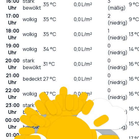
16:00
stark
3
35
°C
0,0
L/m²
9 °C
Uhr
bewölkt
(mäßig)
17:00
2
wolkig
35
°C
0,0
L/m²
9 °C
Uhr
(niedrig)
18:00
1
wolkig
35
°C
0,0
L/m²
13 °
Uhr
(niedrig)
19:00
0
wolkig
34
°C
0,0
L/m²
14 °
Uhr
(niedrig)
20:00
stark
0
31
°C
0,0
L/m²
16 °
Uhr
bewölkt
(niedrig)
21:00
0
bedeckt
27
°C
0,0
L/m²
16 °
Uhr
(niedrig)
22:00
0
wolkig
27
°C
0,0
L/m²
16 °
Uhr
(niedrig)
23:00
stark
0
27
°C
0,0
L/m²
16 °
Uhr
bewölkt
(niedrig)
00:00
leicht
0
26
°C
0,0
L/m²
15 °
Uhr
bewölkt
(niedrig)
01:00
0
wolkig
25
°C
0,0
L/m²
17 °