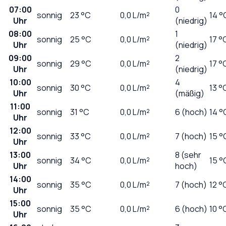
07:00
0
sonnig
23
°C
0,0
L/m²
14 °
Uhr
(niedrig)
08:00
1
sonnig
25
°C
0,0
L/m²
17 °
Uhr
(niedrig)
09:00
2
sonnig
29
°C
0,0
L/m²
17 °
Uhr
(niedrig)
10:00
4
sonnig
30
°C
0,0
L/m²
13 °
Uhr
(mäßig)
11:00
sonnig
31
°C
0,0
L/m²
6 (hoch)
14 °
Uhr
12:00
sonnig
33
°C
0,0
L/m²
7 (hoch)
15 °
Uhr
13:00
8 (sehr
sonnig
34
°C
0,0
L/m²
15 °
Uhr
hoch)
14:00
sonnig
35
°C
0,0
L/m²
7 (hoch)
12 °
Uhr
15:00
sonnig
35
°C
0,0
L/m²
6 (hoch)
10 °
Uhr