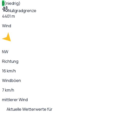
0
(
niedrig
)
Nullgradgrenze
4401 m
Wind
NW
Richtung
16 km/h
Windböen
7 km/h
mittlerer Wind
Aktuelle Wetterwerte für