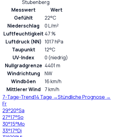
Stubenberg
Messwert
Wert
Gefühlt
22°C
Niederschlag
0 L/m²
Luftfeuchtigkeit
47 %
Luftdruck (NN)
1017 hPa
Taupunkt
12°C
UV-Index
0 (niedrig)
Nullgradgrenze
4401 m
Windrichtung
NW
Windböen
16 km/h
Mittlerer Wind
7 km/h
7-Tage-Trend
14 Tage →
Stündliche Prognose →
Fr
29
°
20
°
Sa
27
°
17
°
So
30
°
15
°
Mo
33
°
17
°
Di