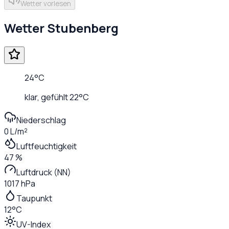
Wetter vorlesen
Wetter
Stubenberg
24
°C
klar
, gefühlt
22
°C
Niederschlag
0 L/m²
Luftfeuchtigkeit
47 %
Luftdruck (NN)
1017 hPa
Taupunkt
12°C
UV-Index