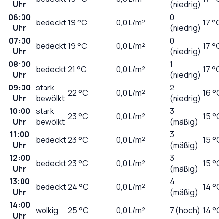
Uhr
(niedrig)
06:00
0
bedeckt
19
°C
0,0
L/m²
17 °
Uhr
(niedrig)
07:00
0
bedeckt
19
°C
0,0
L/m²
17 °
Uhr
(niedrig)
08:00
1
bedeckt
21
°C
0,0
L/m²
17 °
Uhr
(niedrig)
09:00
stark
2
22
°C
0,0
L/m²
16 °
Uhr
bewölkt
(niedrig)
10:00
stark
3
23
°C
0,0
L/m²
15 °
Uhr
bewölkt
(mäßig)
11:00
3
bedeckt
23
°C
0,0
L/m²
15 °
Uhr
(mäßig)
12:00
3
bedeckt
23
°C
0,0
L/m²
15 °
Uhr
(mäßig)
13:00
4
bedeckt
24
°C
0,0
L/m²
14 °
Uhr
(mäßig)
14:00
wolkig
25
°C
0,0
L/m²
7 (hoch)
14 °
Uhr