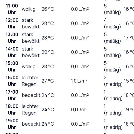
11:00
5
wolkig
26
°C
0,0
L/m²
16 °
Uhr
(mäßig)
12:00
stark
4
28
°C
0,0
L/m²
16 °
Uhr
bewölkt
(mäßig)
13:00
stark
5
28
°C
0,0
L/m²
17 °
Uhr
bewölkt
(mäßig)
14:00
stark
5
29
°C
0,0
L/m²
16 °
Uhr
bewölkt
(mäßig)
15:00
5
wolkig
28
°C
0,0
L/m²
16 °
Uhr
(mäßig)
16:00
leichter
2
27
°C
1,0
L/m²
15 °
Uhr
Regen
(niedrig)
17:00
1
bedeckt
24
°C
0,0
L/m²
18 °
Uhr
(niedrig)
18:00
leichter
1
24
°C
0,1
L/m²
19 °
Uhr
Regen
(niedrig)
19:00
0
bedeckt
24
°C
0,0
L/m²
18 °
Uhr
(niedrig)