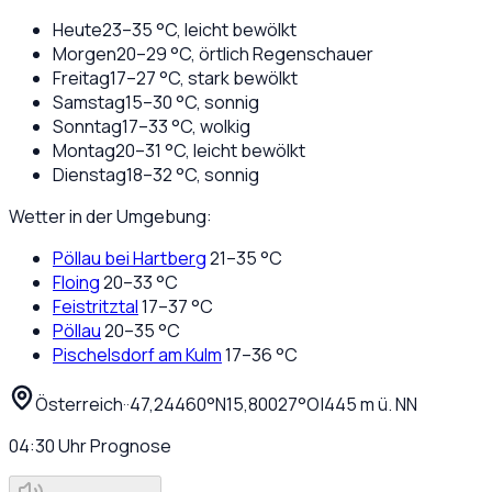
Heute
23
–
35
°C,
leicht bewölkt
Morgen
20
–
29
°C,
örtlich Regenschauer
Freitag
17
–
27
°C,
stark bewölkt
Samstag
15
–
30
°C,
sonnig
Sonntag
17
–
33
°C,
wolkig
Montag
20
–
31
°C,
leicht bewölkt
Dienstag
18
–
32
°C,
sonnig
Wetter in der Umgebung:
Pöllau bei Hartberg
21
–
35
°C
Floing
20
–
33
°C
Feistritztal
17
–
37
°C
Pöllau
20
–
35
°C
Pischelsdorf am Kulm
17
–
36
°C
Österreich
·
·
47,24460
°N
15,80027
°O
|
445
m ü. NN
04:30
Uhr
Prognose