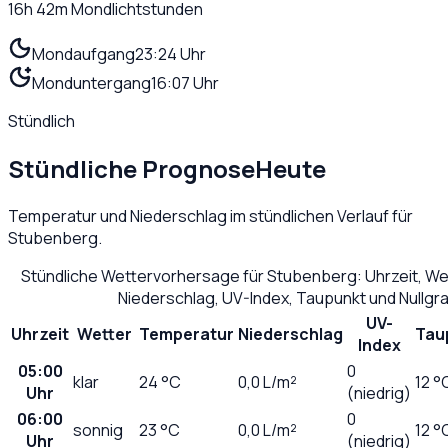
16h 42m
Mondlichtstunden
Mondaufgang
23:24 Uhr
Monduntergang
16:07 Uhr
Stündlich
Stündliche Prognose
Heute
Temperatur und Niederschlag im stündlichen Verlauf für
Stubenberg
.
Stündliche Wettervorhersage für
Stubenberg
: Uhrzeit, W
Niederschlag, UV-Index, Taupunkt und Nullg
UV-
Uhrzeit
Wetter
Temperatur
Niederschlag
Tau
Index
05:00
0
klar
24
°C
0,0
L/m²
12 °
Uhr
(niedrig)
06:00
0
sonnig
23
°C
0,0
L/m²
12 °
Uhr
(niedrig)