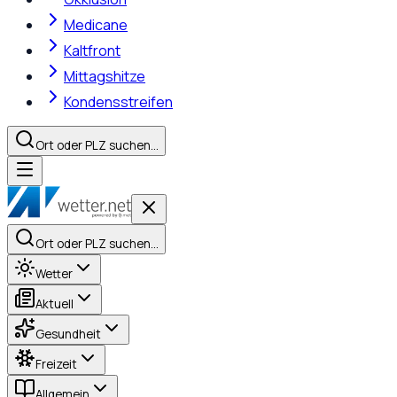
Medicane
Kaltfront
Mittagshitze
Kondensstreifen
Ort oder PLZ suchen…
Ort oder PLZ suchen…
Wetter
Aktuell
Gesundheit
Freizeit
Allgemein