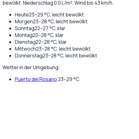
bewölkt
. Niederschlag
0,0
L/m², Wind bis
43
km/h.
Heute
23
–
29
°C,
leicht bewölkt
Morgen
23
–
28
°C,
leicht bewölkt
Sonntag
22
–
27
°C,
klar
Montag
22
–
28
°C,
klar
Dienstag
22
–
28
°C,
klar
Mittwoch
23
–
28
°C,
leicht bewölkt
Donnerstag
23
–
28
°C,
leicht bewölkt
Wetter in der Umgebung:
Puerto del Rosario
23
–
29
°C