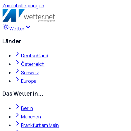
Zum Inhalt springen
Wetter
Länder
Deutschland
Österreich
Schweiz
Europa
Das Wetter in...
Berlin
München
Frankfurt am Main