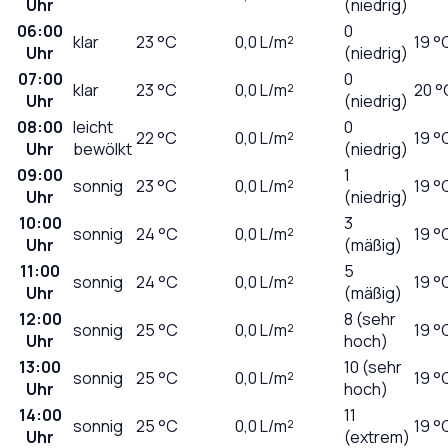
Uhr
(niedrig)
06:00
0
klar
23
°C
0,0
L/m²
19 °
Uhr
(niedrig)
07:00
0
klar
23
°C
0,0
L/m²
20 °
Uhr
(niedrig)
08:00
leicht
0
22
°C
0,0
L/m²
19 °
Uhr
bewölkt
(niedrig)
09:00
1
sonnig
23
°C
0,0
L/m²
19 °
Uhr
(niedrig)
10:00
3
sonnig
24
°C
0,0
L/m²
19 °
Uhr
(mäßig)
11:00
5
sonnig
24
°C
0,0
L/m²
19 °
Uhr
(mäßig)
12:00
8 (sehr
sonnig
25
°C
0,0
L/m²
19 °
Uhr
hoch)
13:00
10 (sehr
sonnig
25
°C
0,0
L/m²
19 °
Uhr
hoch)
14:00
11
sonnig
25
°C
0,0
L/m²
19 °
Uhr
(extrem)