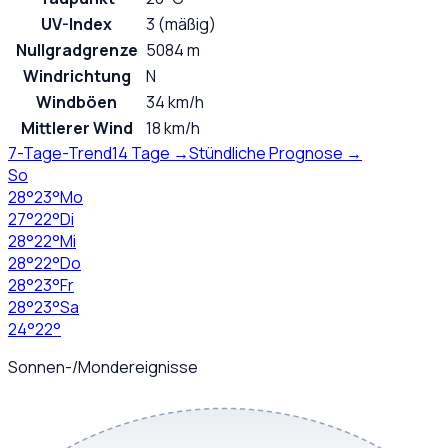
UV-Index
3 (mäßig)
Nullgradgrenze
5084 m
Windrichtung
N
Windböen
34 km/h
Mittlerer Wind
18 km/h
7-Tage-Trend
14 Tage →
Stündliche Prognose →
So
28
°
23
°
Mo
27
°
22
°
Di
28
°
22
°
Mi
28
°
22
°
Do
28
°
23
°
Fr
28
°
23
°
Sa
24
°
22
°
Sonnen-/Mondereignisse