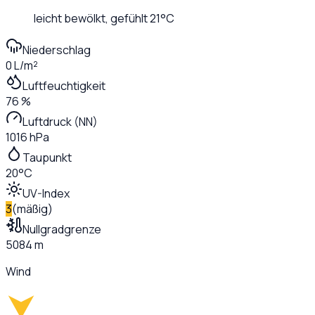
leicht bewölkt
, gefühlt
21
°C
Niederschlag
0 L/m²
Luftfeuchtigkeit
76 %
Luftdruck (NN)
1016 hPa
Taupunkt
20°C
UV-Index
3
(
mäßig
)
Nullgradgrenze
5084 m
Wind