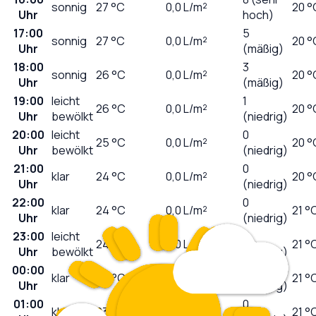
sonnig
27
°C
0,0
L/m²
20 °
Uhr
hoch)
17:00
5
sonnig
27
°C
0,0
L/m²
20 °
Uhr
(mäßig)
18:00
3
sonnig
26
°C
0,0
L/m²
20 °
Uhr
(mäßig)
19:00
leicht
1
26
°C
0,0
L/m²
20 °
Uhr
bewölkt
(niedrig)
20:00
leicht
0
25
°C
0,0
L/m²
20 °
Uhr
bewölkt
(niedrig)
21:00
0
klar
24
°C
0,0
L/m²
20 °
Uhr
(niedrig)
22:00
0
klar
24
°C
0,0
L/m²
21 °
Uhr
(niedrig)
23:00
leicht
0
24
°C
0,0
L/m²
21 °
Uhr
bewölkt
(niedrig)
00:00
0
klar
24
°C
0,0
L/m²
21 °
Uhr
(niedrig)
01:00
0
klar
23
°C
0,0
L/m²
21 °