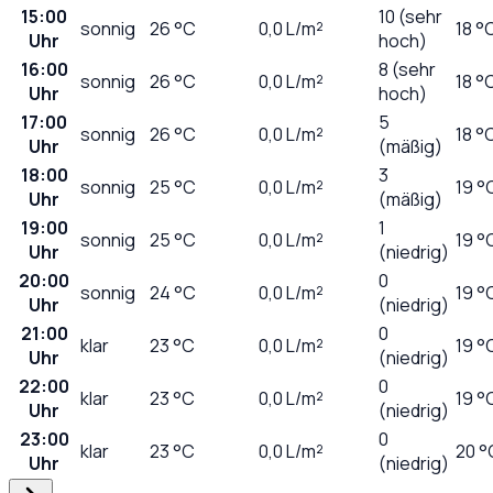
15:00
10 (sehr
sonnig
26
°C
0,0
L/m²
18 °
Uhr
hoch)
16:00
8 (sehr
sonnig
26
°C
0,0
L/m²
18 °
Uhr
hoch)
17:00
5
sonnig
26
°C
0,0
L/m²
18 °
Uhr
(mäßig)
18:00
3
sonnig
25
°C
0,0
L/m²
19 °
Uhr
(mäßig)
19:00
1
sonnig
25
°C
0,0
L/m²
19 °
Uhr
(niedrig)
20:00
0
sonnig
24
°C
0,0
L/m²
19 °
Uhr
(niedrig)
21:00
0
klar
23
°C
0,0
L/m²
19 °
Uhr
(niedrig)
22:00
0
klar
23
°C
0,0
L/m²
19 °
Uhr
(niedrig)
23:00
0
klar
23
°C
0,0
L/m²
20 °
Uhr
(niedrig)