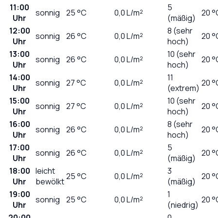
11:00
5
sonnig
25
°C
0,0
L/m²
20 °
Uhr
(mäßig)
12:00
8 (sehr
sonnig
26
°C
0,0
L/m²
20 °
Uhr
hoch)
13:00
10 (sehr
sonnig
26
°C
0,0
L/m²
20 °
Uhr
hoch)
14:00
11
sonnig
27
°C
0,0
L/m²
20 °
Uhr
(extrem)
15:00
10 (sehr
sonnig
27
°C
0,0
L/m²
20 °
Uhr
hoch)
16:00
8 (sehr
sonnig
26
°C
0,0
L/m²
20 °
Uhr
hoch)
17:00
5
sonnig
26
°C
0,0
L/m²
20 °
Uhr
(mäßig)
18:00
leicht
3
25
°C
0,0
L/m²
20 °
Uhr
bewölkt
(mäßig)
19:00
1
sonnig
25
°C
0,0
L/m²
20 °
Uhr
(niedrig)
20:00
0