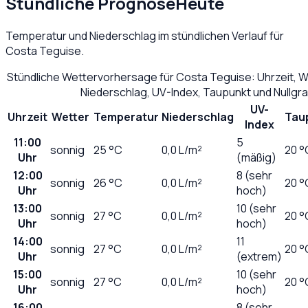
Stündliche Prognose
Heute
Temperatur und Niederschlag im stündlichen Verlauf für
Costa Teguise
.
Stündliche Wettervorhersage für
Costa Teguise
: Uhrzeit, 
Niederschlag, UV-Index, Taupunkt und Nullg
UV-
Uhrzeit
Wetter
Temperatur
Niederschlag
Tau
Index
11:00
5
sonnig
25
°C
0,0
L/m²
20 °
Uhr
(mäßig)
12:00
8 (sehr
sonnig
26
°C
0,0
L/m²
20 °
Uhr
hoch)
13:00
10 (sehr
sonnig
27
°C
0,0
L/m²
20 °
Uhr
hoch)
14:00
11
sonnig
27
°C
0,0
L/m²
20 °
Uhr
(extrem)
15:00
10 (sehr
sonnig
27
°C
0,0
L/m²
20 °
Uhr
hoch)
16:00
8 (sehr