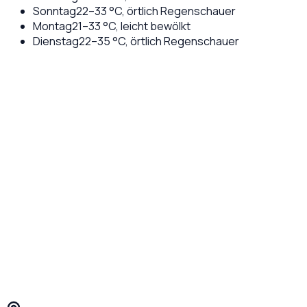
Sonntag
22
–
33
°C,
örtlich Regenschauer
Montag
21
–
33
°C,
leicht bewölkt
Dienstag
22
–
35
°C,
örtlich Regenschauer