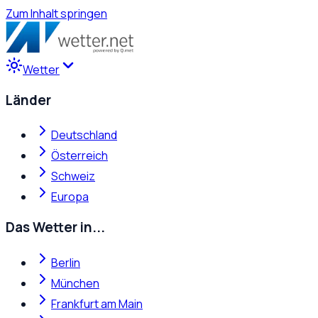
Zum Inhalt springen
Wetter
Länder
Deutschland
Österreich
Schweiz
Europa
Das Wetter in...
Berlin
München
Frankfurt am Main