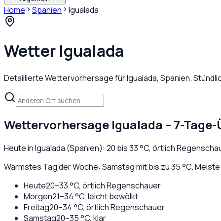
Home
Spanien
Igualada
Wetter
Igualada
Detaillierte Wettervorhersage für
Igualada
,
Spanien
. Stündl
Wettervorhersage
Igualada
– 7-Tage-
Heute in
Igualada
(
Spanien
):
20
bis
33
°C,
örtlich Regenscha
Wärmstes Tag der Woche: Samstag mit bis zu 35 °C. Meiste 
Heute
20
–
33
°C,
örtlich Regenschauer
Morgen
21
–
34
°C,
leicht bewölkt
Freitag
20
–
34
°C,
örtlich Regenschauer
Samstag
20
–
35
°C,
klar