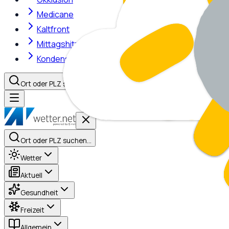
Medicane
Kaltfront
Mittagshitze
Kondensstreifen
Ort oder PLZ suchen…
Ort oder PLZ suchen…
Wetter
Aktuell
Gesundheit
Freizeit
Allgemein