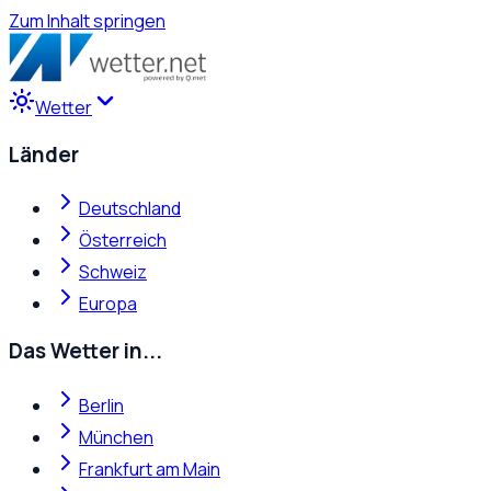
Zum Inhalt springen
Wetter
Länder
Deutschland
Österreich
Schweiz
Europa
Das Wetter in...
Berlin
München
Frankfurt am Main