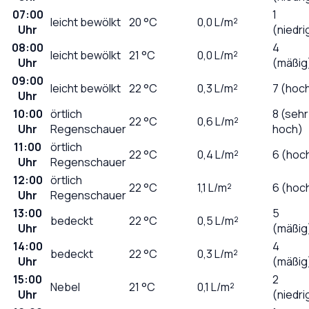
07:00
1
leicht bewölkt
20
°C
0,0
L/m²
Uhr
(niedri
08:00
4
leicht bewölkt
21
°C
0,0
L/m²
Uhr
(mäßig
09:00
leicht bewölkt
22
°C
0,3
L/m²
7 (hoc
Uhr
10:00
örtlich
8 (sehr
22
°C
0,6
L/m²
Uhr
Regenschauer
hoch)
11:00
örtlich
22
°C
0,4
L/m²
6 (hoc
Uhr
Regenschauer
12:00
örtlich
22
°C
1,1
L/m²
6 (hoc
Uhr
Regenschauer
13:00
5
bedeckt
22
°C
0,5
L/m²
Uhr
(mäßig
14:00
4
bedeckt
22
°C
0,3
L/m²
Uhr
(mäßig
15:00
2
Nebel
21
°C
0,1
L/m²
Uhr
(niedri