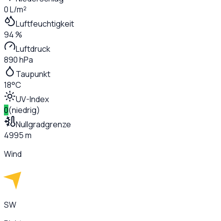
0 L/m²
Luftfeuchtigkeit
94 %
Luftdruck
890 hPa
Taupunkt
18°C
UV-Index
0
(
niedrig
)
Nullgradgrenze
4995 m
Wind
SW