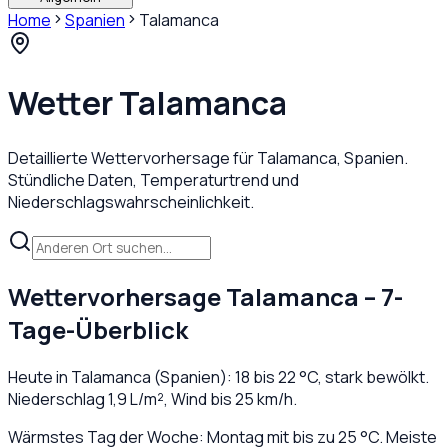
Home
Spanien
Talamanca
Wetter
Talamanca
Detaillierte Wettervorhersage für
Talamanca
,
Spanien
.
Stündliche Daten, Temperaturtrend und
Niederschlagswahrscheinlichkeit.
Wettervorhersage
Talamanca
– 7-
Tage-Überblick
Heute in
Talamanca
(
Spanien
):
18
bis
22
°C,
stark bewölkt
.
Niederschlag
1,9
L/m², Wind bis
25
km/h.
Wärmstes Tag der Woche: Montag mit bis zu 25 °C. Meiste