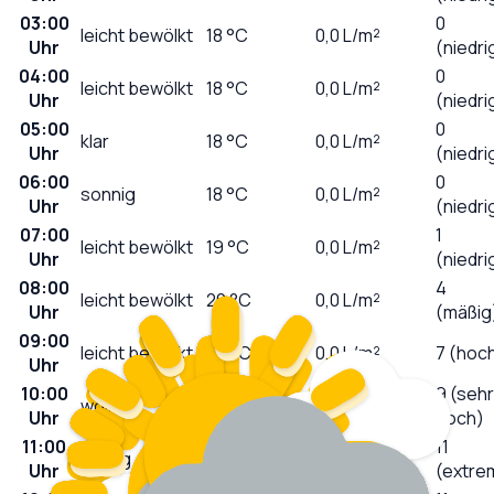
03:00
0
leicht bewölkt
18
°C
0,0
L/m²
Uhr
(niedri
04:00
0
leicht bewölkt
18
°C
0,0
L/m²
Uhr
(niedri
05:00
0
klar
18
°C
0,0
L/m²
Uhr
(niedri
06:00
0
sonnig
18
°C
0,0
L/m²
Uhr
(niedri
07:00
1
leicht bewölkt
19
°C
0,0
L/m²
Uhr
(niedri
08:00
4
leicht bewölkt
20
°C
0,0
L/m²
Uhr
(mäßig
09:00
leicht bewölkt
22
°C
0,0
L/m²
7 (hoc
Uhr
10:00
9 (sehr
wolkig
22
°C
0,0
L/m²
Uhr
hoch)
11:00
11
wolkig
23
°C
0,0
L/m²
Uhr
(extre