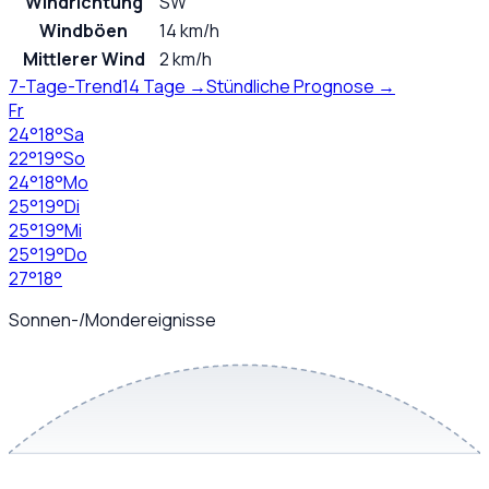
Windrichtung
SW
Windböen
14 km/h
Mittlerer Wind
2 km/h
7-Tage-Trend
14 Tage →
Stündliche Prognose →
Fr
24
°
18
°
Sa
22
°
19
°
So
24
°
18
°
Mo
25
°
19
°
Di
25
°
19
°
Mi
25
°
19
°
Do
27
°
18
°
Sonnen-/Mondereignisse