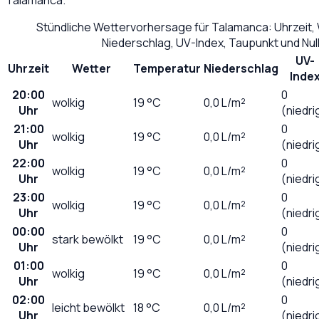
Stündliche Wettervorhersage für
Talamanca
: Uhrzeit
Niederschlag, UV-Index, Taupunkt und Nu
UV-
Uhrzeit
Wetter
Temperatur
Niederschlag
Inde
20:00
0
wolkig
19
°C
0,0
L/m²
Uhr
(niedri
21:00
0
wolkig
19
°C
0,0
L/m²
Uhr
(niedri
22:00
0
wolkig
19
°C
0,0
L/m²
Uhr
(niedri
23:00
0
wolkig
19
°C
0,0
L/m²
Uhr
(niedri
00:00
0
stark bewölkt
19
°C
0,0
L/m²
Uhr
(niedri
01:00
0
wolkig
19
°C
0,0
L/m²
Uhr
(niedri
02:00
0
leicht bewölkt
18
°C
0,0
L/m²
Uhr
(niedri