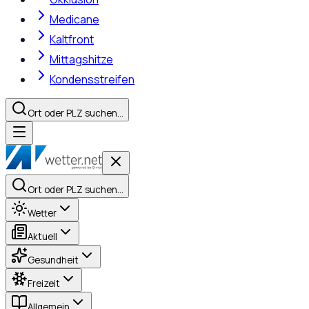
Medicane
Kaltfront
Mittagshitze
Kondensstreifen
Ort oder PLZ suchen…
Ort oder PLZ suchen…
Wetter
Aktuell
Gesundheit
Freizeit
Allgemein