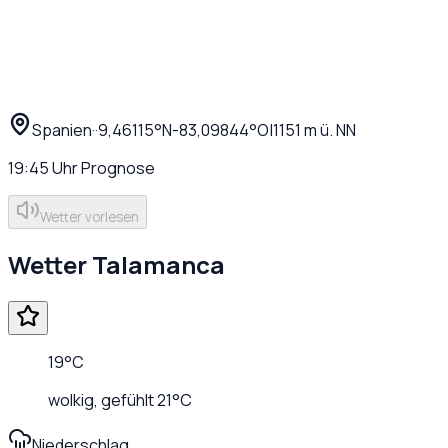
Spanien
·
·
9,46115
°N
-83,09844
°O
|
1151
m ü. NN
19:45
Uhr
Prognose
Wetter vorlesen
Wetter
Talamanca
19
°C
wolkig
, gefühlt
21
°C
Niederschlag