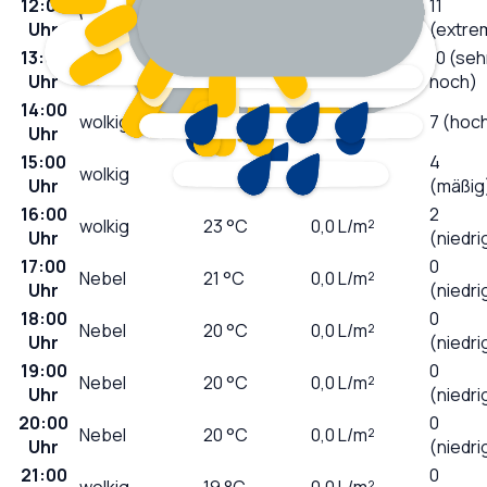
12:00
11
wolkig
24
°C
0,0
L/m²
Uhr
(extre
13:00
10 (seh
wolkig
24
°C
0,0
L/m²
Uhr
hoch)
14:00
wolkig
24
°C
0,0
L/m²
7 (hoc
Uhr
15:00
4
wolkig
23
°C
0,0
L/m²
Uhr
(mäßig
16:00
2
wolkig
23
°C
0,0
L/m²
Uhr
(niedri
17:00
0
Nebel
21
°C
0,0
L/m²
Uhr
(niedri
18:00
0
Nebel
20
°C
0,0
L/m²
Uhr
(niedri
19:00
0
Nebel
20
°C
0,0
L/m²
Uhr
(niedri
20:00
0
Nebel
20
°C
0,0
L/m²
Uhr
(niedri
21:00
0
wolkig
19
°C
0,0
L/m²