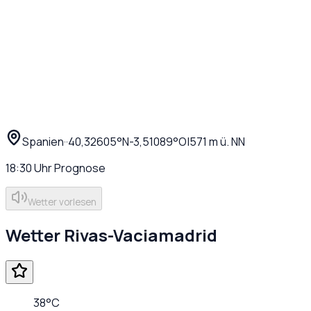
Spanien
·
·
40,32605
°N
-3,51089
°O
|
571
m ü. NN
18:30
Uhr
Prognose
Wetter vorlesen
Wetter
Rivas-Vaciamadrid
38
°C