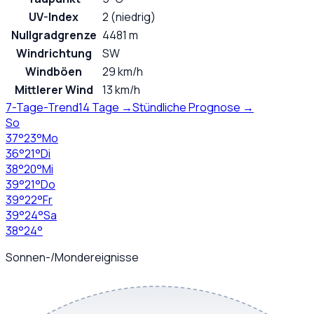
UV-Index
2 (niedrig)
Nullgradgrenze
4481 m
Windrichtung
SW
Windböen
29 km/h
Mittlerer Wind
13 km/h
7-Tage-Trend
14 Tage →
Stündliche Prognose →
So
37
°
23
°
Mo
36
°
21
°
Di
38
°
20
°
Mi
39
°
21
°
Do
39
°
22
°
Fr
39
°
24
°
Sa
38
°
24
°
Sonnen-/Mondereignisse