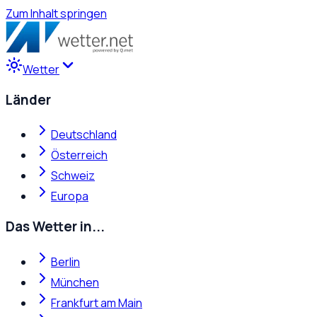
Zum Inhalt springen
Wetter
Länder
Deutschland
Österreich
Schweiz
Europa
Das Wetter in...
Berlin
München
Frankfurt am Main