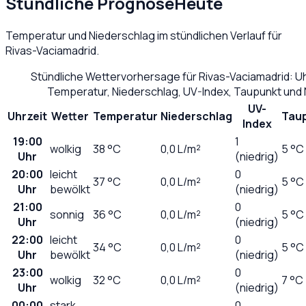
Stündliche Prognose
Heute
Temperatur und Niederschlag im stündlichen Verlauf für
Rivas-Vaciamadrid
.
Stündliche Wettervorhersage für
Rivas-Vaciamadrid
: U
Temperatur, Niederschlag, UV-Index, Taupunkt und
UV-
Uhrzeit
Wetter
Temperatur
Niederschlag
Tau
Index
19:00
1
wolkig
38
°C
0,0
L/m²
5 °C
Uhr
(niedrig)
20:00
leicht
0
37
°C
0,0
L/m²
5 °C
Uhr
bewölkt
(niedrig)
21:00
0
sonnig
36
°C
0,0
L/m²
5 °C
Uhr
(niedrig)
22:00
leicht
0
34
°C
0,0
L/m²
5 °C
Uhr
bewölkt
(niedrig)
23:00
0
wolkig
32
°C
0,0
L/m²
7 °C
Uhr
(niedrig)
00:00
stark
0