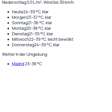
Niederschlag
0,0
L/m², Wind bis
30
km/h.
Heute
24
–
39
°C,
klar
Morgen
23
–
37
°C,
klar
Sonntag
21
–
36
°C,
klar
Montag
20
–
38
°C,
klar
Dienstag
21
–
39
°C,
klar
Mittwoch
22
–
39
°C,
leicht bewölkt
Donnerstag
24
–
39
°C,
klar
Wetter in der Umgebung:
Madrid
23
–
38
°C