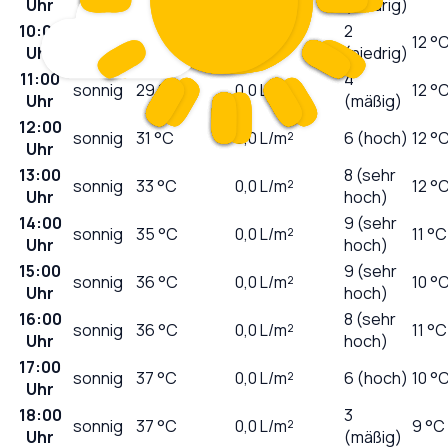
Uhr
(niedrig)
10:00
2
sonnig
27
°C
0,0
L/m²
12 °
Uhr
(niedrig)
11:00
4
sonnig
29
°C
0,0
L/m²
12 °
Uhr
(mäßig)
12:00
sonnig
31
°C
0,0
L/m²
6 (hoch)
12 °
Uhr
13:00
8 (sehr
sonnig
33
°C
0,0
L/m²
12 °
Uhr
hoch)
14:00
9 (sehr
sonnig
35
°C
0,0
L/m²
11 °C
Uhr
hoch)
15:00
9 (sehr
sonnig
36
°C
0,0
L/m²
10 °
Uhr
hoch)
16:00
8 (sehr
sonnig
36
°C
0,0
L/m²
11 °C
Uhr
hoch)
17:00
sonnig
37
°C
0,0
L/m²
6 (hoch)
10 °
Uhr
18:00
3
sonnig
37
°C
0,0
L/m²
9 °C
Uhr
(mäßig)