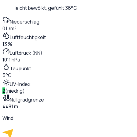
leicht bewölkt
, gefühlt
36
°C
Niederschlag
0 L/m²
Luftfeuchtigkeit
13 %
Luftdruck (NN)
1011 hPa
Taupunkt
5°C
UV-Index
2
(
niedrig
)
Nullgradgrenze
4481 m
Wind