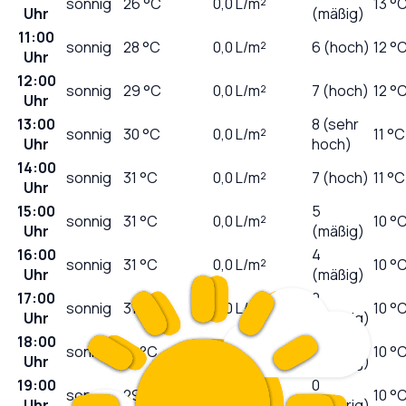
sonnig
26
°C
0,0
L/m²
13 °
Uhr
(mäßig)
11:00
sonnig
28
°C
0,0
L/m²
6 (hoch)
12 °
Uhr
12:00
sonnig
29
°C
0,0
L/m²
7 (hoch)
12 °
Uhr
13:00
8 (sehr
sonnig
30
°C
0,0
L/m²
11 °C
Uhr
hoch)
14:00
sonnig
31
°C
0,0
L/m²
7 (hoch)
11 °C
Uhr
15:00
5
sonnig
31
°C
0,0
L/m²
10 °
Uhr
(mäßig)
16:00
4
sonnig
31
°C
0,0
L/m²
10 °
Uhr
(mäßig)
17:00
2
sonnig
31
°C
0,0
L/m²
10 °
Uhr
(niedrig)
18:00
1
sonnig
31
°C
0,0
L/m²
10 °
Uhr
(niedrig)
19:00
0
sonnig
29
°C
0,0
L/m²
10 °
Uhr
(niedrig)