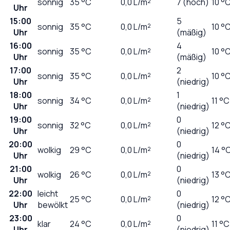
sonnig
35
°C
0,0
L/m²
7 (hoch)
10 °
Uhr
15:00
5
sonnig
35
°C
0,0
L/m²
10 °
Uhr
(mäßig)
16:00
4
sonnig
35
°C
0,0
L/m²
10 °
Uhr
(mäßig)
17:00
2
sonnig
35
°C
0,0
L/m²
10 °
Uhr
(niedrig)
18:00
1
sonnig
34
°C
0,0
L/m²
11 °C
Uhr
(niedrig)
19:00
0
sonnig
32
°C
0,0
L/m²
12 °
Uhr
(niedrig)
20:00
0
wolkig
29
°C
0,0
L/m²
14 °
Uhr
(niedrig)
21:00
0
wolkig
26
°C
0,0
L/m²
13 °
Uhr
(niedrig)
22:00
leicht
0
25
°C
0,0
L/m²
12 °
Uhr
bewölkt
(niedrig)
23:00
0
klar
24
°C
0,0
L/m²
11 °C
Uhr
(niedrig)