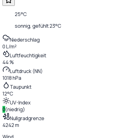
25
°C
sonnig
, gefühlt
23
°C
Niederschlag
0 L/m²
Luftfeuchtigkeit
44 %
Luftdruck (NN)
1018 hPa
Taupunkt
12°C
UV-Index
0
(
niedrig
)
Nullgradgrenze
4242 m
Wind