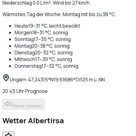
Niederschlag
0,0
L/m², Wind bis
27
km/h.
Wärmstes Tag der Woche: Montag mit bis zu 38 °C.
Heute
19
–
31
°C,
leicht bewölkt
Morgen
18
–
31
°C,
sonnig
Sonntag
17
–
35
°C,
sonnig
Montag
20
–
38
°C,
sonnig
Dienstag
20
–
32
°C,
sonnig
Mittwoch
17
–
30
°C,
sonnig
Donnerstag
17
–
32
°C,
sonnig
Ungarn
·
·
47,24315
°N
19,61686
°O
|
125
m ü. NN
20:45
Uhr
Prognose
Wetter vorlesen
Wetter
Albertirsa