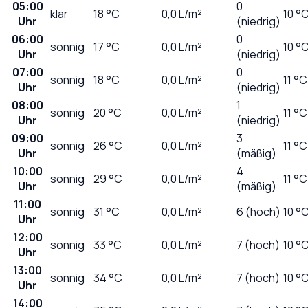
05:00
0
klar
18
°C
0,0
L/m²
10 °
Uhr
(niedrig)
06:00
0
sonnig
17
°C
0,0
L/m²
10 °
Uhr
(niedrig)
07:00
0
sonnig
18
°C
0,0
L/m²
11 °C
Uhr
(niedrig)
08:00
1
sonnig
20
°C
0,0
L/m²
11 °C
Uhr
(niedrig)
09:00
3
sonnig
26
°C
0,0
L/m²
11 °C
Uhr
(mäßig)
10:00
4
sonnig
29
°C
0,0
L/m²
11 °C
Uhr
(mäßig)
11:00
sonnig
31
°C
0,0
L/m²
6 (hoch)
10 °
Uhr
12:00
sonnig
33
°C
0,0
L/m²
7 (hoch)
10 °
Uhr
13:00
sonnig
34
°C
0,0
L/m²
7 (hoch)
10 °
Uhr
14:00