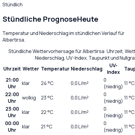
Stündlich
Stündliche Prognose
Heute
Temperatur und Niederschlag im stündlichen Verlauf für
Albertirsa
.
Stündliche Wettervorhersage für
Albertirsa
: Uhrzeit, We
Niederschlag, UV-Index, Taupunkt und Nullgr
UV-
Uhrzeit
Wetter
Temperatur
Niederschlag
Tau
Index
21:00
0
klar
24
°C
0,0
L/m²
11 °C
Uhr
(niedrig)
22:00
0
wolkig
23
°C
0,0
L/m²
11 °C
Uhr
(niedrig)
23:00
0
klar
22
°C
0,0
L/m²
11 °C
Uhr
(niedrig)
00:00
0
klar
21
°C
0,0
L/m²
11 °C
Uhr
(niedrig)