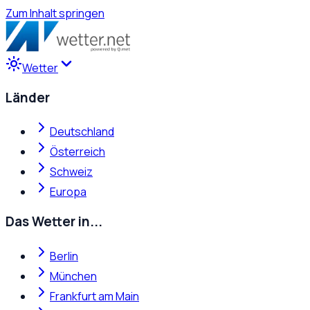
Zum Inhalt springen
Wetter
Länder
Deutschland
Österreich
Schweiz
Europa
Das Wetter in...
Berlin
München
Frankfurt am Main