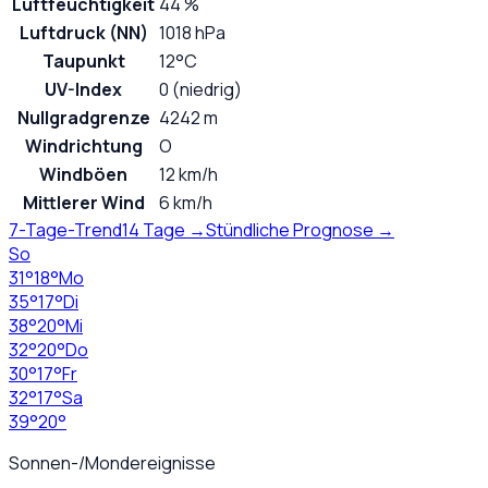
Luftfeuchtigkeit
44 %
Luftdruck (NN)
1018 hPa
Taupunkt
12°C
UV-Index
0 (niedrig)
Nullgradgrenze
4242 m
Windrichtung
O
Windböen
12 km/h
Mittlerer Wind
6 km/h
7-Tage-Trend
14 Tage →
Stündliche Prognose →
So
31
°
18
°
Mo
35
°
17
°
Di
38
°
20
°
Mi
32
°
20
°
Do
30
°
17
°
Fr
32
°
17
°
Sa
39
°
20
°
Sonnen-/Mondereignisse