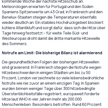
kommende Woche der nächste Hitzeschub an.
Meteorologen erwarten für Portugal und den Süden
Spaniens Spitzenwerte um 43 Grad, in Frankreich und den
Benelux-Staaten steigen die Temperaturen ebenfalls
wieder deutlich an. Ein stabiles Hochdruckgebiet blockiert
kühlere Atlantikluft und sorgt dafür, dass sich die Hitze über
Tage hinweg festsetzt – für weite Teile Süd- und
Westeuropas droht damit die dritte markante Hitzewelle
des Sommers.
​Notrufe am Limit: Die bisherige Bilanz ist alarmierend
Die gesundheitlichen Folgen der bisherigen Hitzewellen
sind gravierend: In Frankreich stiegen die Notrufe wegen
Hitzebeschwerden in einigen Städten um bis zu 50
Prozent, London verzeichnete so viele lebensbedrohliche
Notrufe wie nie zuvor an einem einzigen Tag. In Spanien
wurden binnen weniger Tage über 300 hitzebedingte
Übersterblichkeitsfälle registriert, europaweit forderte
Hitze laut WHO in vier Jahren mehr als 200.000
Menschenleben. Besonders betroffen: Rund 60 Prozent