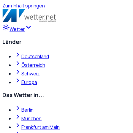
Zum Inhalt springen
Wetter
Länder
Deutschland
Österreich
Schweiz
Europa
Das Wetter in...
Berlin
München
Frankfurt am Main