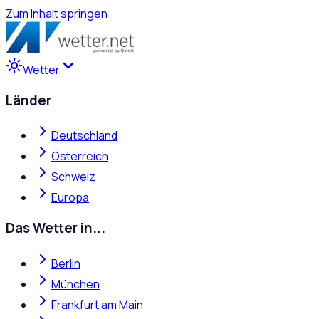
Zum Inhalt springen
Wetter
Länder
Deutschland
Österreich
Schweiz
Europa
Das Wetter in...
Berlin
München
Frankfurt am Main