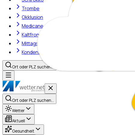
Trombe
Okklusion
Medicane
Kaltfront
Mittagshitze
Kondensstreifen
Ort oder PLZ suchen…
Ort oder PLZ suchen…
Wetter
Aktuell
Gesundheit