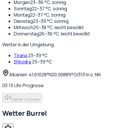
Morgen
23
–
36
°C,
sonnig
Sonntag
22
–
37
°C,
sonnig
Montag
22
–
37
°C,
sonnig
Dienstag
23
–
39
°C,
sonnig
Mittwoch
25
–
38
°C,
leicht bewölkt
Donnerstag
26
–
36
°C,
leicht bewölkt
Wetter in der Umgebung:
Tirana
23
–
39
°C
Shkodra
25
–
39
°C
Albanien
·
·
41,61028
°N
20,00889
°O
|
313
m ü. NN
03:15
Uhr
Prognose
Wetter vorlesen
Wetter
Burrel