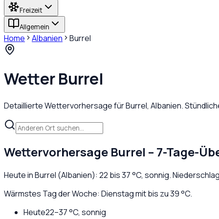
Freizeit
Allgemein
Home
Albanien
Burrel
Wetter
Burrel
Detaillierte Wettervorhersage für
Burrel
,
Albanien
. Stündlic
Wettervorhersage
Burrel
– 7-Tage-Übe
Heute in
Burrel
(
Albanien
):
22
bis
37
°C,
sonnig
. Niederschla
Wärmstes Tag der Woche: Dienstag mit bis zu 39 °C.
Heute
22
–
37
°C,
sonnig