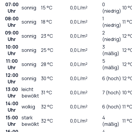
07:00
0
sonnig
15
°C
0,0
L/m²
10 °
Uhr
(niedrig)
08:00
1
sonnig
18
°C
0,0
L/m²
11 °
Uhr
(niedrig)
09:00
2
sonnig
23
°C
0,0
L/m²
12 °
Uhr
(niedrig)
10:00
3
sonnig
25
°C
0,0
L/m²
12 °
Uhr
(mäßig)
11:00
5
sonnig
28
°C
0,0
L/m²
12 °
Uhr
(mäßig)
12:00
sonnig
30
°C
0,0
L/m²
6 (hoch)
12 °
Uhr
13:00
leicht
31
°C
0,0
L/m²
7 (hoch)
10 °
Uhr
bewölkt
14:00
wolkig
32
°C
0,0
L/m²
6 (hoch)
11 °
Uhr
15:00
stark
4
32
°C
0,0
L/m²
11 °
Uhr
bewölkt
(mäßig)
16:00
4