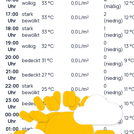
wolkig
33
°C
0,0
L/m²
12 °
Uhr
(mäßig)
17:00
stark
2
33
°C
0,0
L/m²
12 °
Uhr
bewölkt
(niedrig)
18:00
stark
1
33
°C
0,0
L/m²
12 °
Uhr
bewölkt
(niedrig)
19:00
0
wolkig
32
°C
0,0
L/m²
13 °
Uhr
(niedrig)
20:00
0
bedeckt
31
°C
0,0
L/m²
9 °C
Uhr
(niedrig)
21:00
0
bedeckt
27
°C
0,0
L/m²
10 °
Uhr
(niedrig)
22:00
stark
0
25
°C
0,0
L/m²
11 °
Uhr
bewölkt
(niedrig)
23:00
0
bedeckt
24
°C
0,0
L/m²
10 °
Uhr
(niedrig)
00:00
0
klar
22
°C
0,0
L/m²
12 °
Uhr
(niedrig)
01:00
stark
0
20
°C
0,0
L/m²
12 °