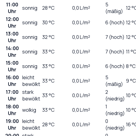
11:00
5
sonnig
28
°C
0,0
L/m²
12 °
Uhr
(mäßig)
12:00
sonnig
30
°C
0,0
L/m²
6 (hoch)
12 °
Uhr
13:00
sonnig
32
°C
0,0
L/m²
7 (hoch)
12 °
Uhr
14:00
sonnig
33
°C
0,0
L/m²
7 (hoch)
11 °
Uhr
15:00
sonnig
33
°C
0,0
L/m²
6 (hoch)
8 °C
Uhr
16:00
leicht
5
33
°C
0,0
L/m²
9 °C
Uhr
bewölkt
(mäßig)
17:00
stark
2
33
°C
0,0
L/m²
10 °
Uhr
bewölkt
(niedrig)
18:00
1
wolkig
33
°C
0,0
L/m²
10 °
Uhr
(niedrig)
19:00
leicht
0
28
°C
0,0
L/m²
16 °
Uhr
bewölkt
(niedrig)
20:00
stark
0