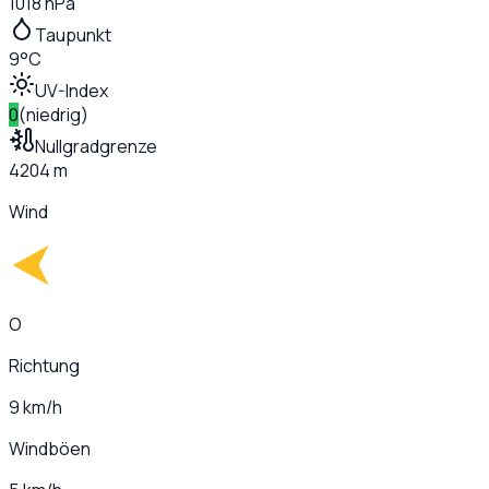
1018 hPa
Taupunkt
9°C
UV-Index
0
(
niedrig
)
Nullgradgrenze
4204 m
Wind
O
Richtung
9 km/h
Windböen