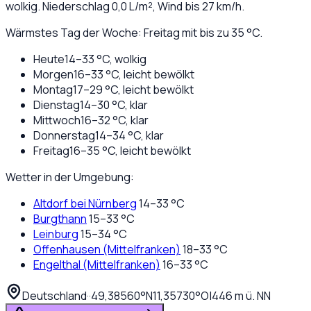
wolkig
. Niederschlag
0,0
L/m², Wind bis
27
km/h.
Wärmstes Tag der Woche: Freitag mit bis zu 35 °C.
Heute
14
–
33
°C,
wolkig
Morgen
16
–
33
°C,
leicht bewölkt
Montag
17
–
29
°C,
leicht bewölkt
Dienstag
14
–
30
°C,
klar
Mittwoch
16
–
32
°C,
klar
Donnerstag
14
–
34
°C,
klar
Freitag
16
–
35
°C,
leicht bewölkt
Wetter in der Umgebung:
Altdorf bei Nürnberg
14
–
33
°C
Burgthann
15
–
33
°C
Leinburg
15
–
34
°C
Offenhausen (Mittelfranken)
18
–
33
°C
Engelthal (Mittelfranken)
16
–
33
°C
Deutschland
·
·
49,38560
°N
11,35730
°O
|
446
m ü. NN