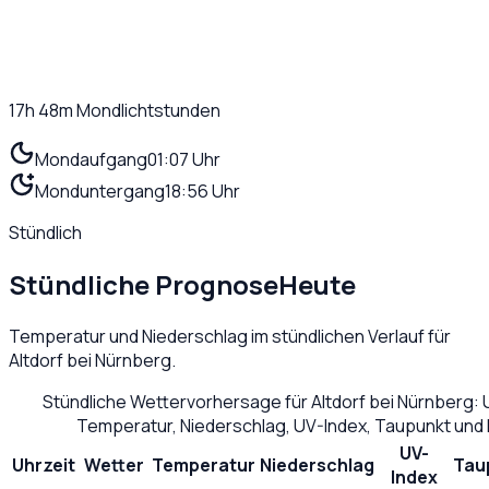
17h 48m
Mondlichtstunden
Mondaufgang
01:07 Uhr
Monduntergang
18:56 Uhr
Stündlich
Stündliche Prognose
Heute
Temperatur und Niederschlag im stündlichen Verlauf für
Altdorf bei Nürnberg
.
Stündliche Wettervorhersage für
Altdorf bei Nürnberg
: 
Temperatur, Niederschlag, UV-Index, Taupunkt und
UV-
Uhrzeit
Wetter
Temperatur
Niederschlag
Tau
Index