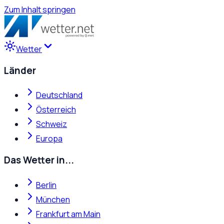
Zum Inhalt springen
Wetter
Länder
Deutschland
Österreich
Schweiz
Europa
Das Wetter in...
Berlin
München
Frankfurt am Main