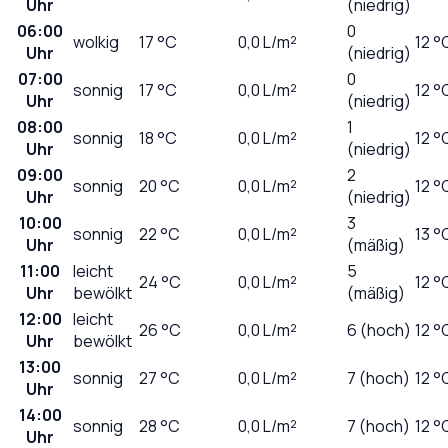
Uhr
(niedrig)
06:00
0
wolkig
17
°C
0,0
L/m²
12 °
Uhr
(niedrig)
07:00
0
sonnig
17
°C
0,0
L/m²
12 °
Uhr
(niedrig)
08:00
1
sonnig
18
°C
0,0
L/m²
12 °
Uhr
(niedrig)
09:00
2
sonnig
20
°C
0,0
L/m²
12 °
Uhr
(niedrig)
10:00
3
sonnig
22
°C
0,0
L/m²
13 °
Uhr
(mäßig)
11:00
leicht
5
24
°C
0,0
L/m²
12 °
Uhr
bewölkt
(mäßig)
12:00
leicht
26
°C
0,0
L/m²
6 (hoch)
12 °
Uhr
bewölkt
13:00
sonnig
27
°C
0,0
L/m²
7 (hoch)
12 °
Uhr
14:00
sonnig
28
°C
0,0
L/m²
7 (hoch)
12 °
Uhr