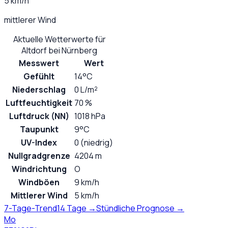
5 km/h
mittlerer Wind
Aktuelle Wetterwerte für
Altdorf bei Nürnberg
Messwert
Wert
Gefühlt
14°C
Niederschlag
0 L/m²
Luftfeuchtigkeit
70 %
Luftdruck (NN)
1018 hPa
Taupunkt
9°C
UV-Index
0 (niedrig)
Nullgradgrenze
4204 m
Windrichtung
O
Windböen
9 km/h
Mittlerer Wind
5 km/h
7-Tage-Trend
14 Tage →
Stündliche Prognose →
Mo