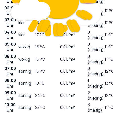
Uhr
bewölkt
(niedrig)
02:00
0
klar
19
°C
0,0
L/m²
12 °
Uhr
(niedrig)
03:00
0
klar
18
°C
0,0
L/m²
12 °
Uhr
(niedrig)
04:00
0
klar
17
°C
0,0
L/m²
11 °
Uhr
(niedrig)
05:00
0
wolkig
16
°C
0,0
L/m²
11 °
Uhr
(niedrig)
06:00
0
wolkig
16
°C
0,0
L/m²
11 °
Uhr
(niedrig)
07:00
0
sonnig
16
°C
0,0
L/m²
12 °
Uhr
(niedrig)
08:00
1
sonnig
18
°C
0,0
L/m²
13 °
Uhr
(niedrig)
09:00
2
sonnig
24
°C
0,0
L/m²
12 °
Uhr
(niedrig)
10:00
3
sonnig
27
°C
0,0
L/m²
11 °
Uhr
(mäßig)