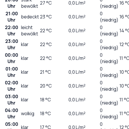
27
°C
0,0
L/m²
16 °
Uhr
bewölkt
(niedrig)
21:00
0
bedeckt
23
°C
0,0
L/m²
16 °
Uhr
(niedrig)
22:00
leicht
0
22
°C
0,0
L/m²
14 °
Uhr
bewölkt
(niedrig)
23:00
0
klar
22
°C
0,0
L/m²
12 °
Uhr
(niedrig)
00:00
0
klar
22
°C
0,0
L/m²
11 °
Uhr
(niedrig)
01:00
0
klar
21
°C
0,0
L/m²
10 °
Uhr
(niedrig)
02:00
0
klar
20
°C
0,0
L/m²
10 °
Uhr
(niedrig)
03:00
0
klar
18
°C
0,0
L/m²
11 °
Uhr
(niedrig)
04:00
0
wolkig
18
°C
0,0
L/m²
11 °
Uhr
(niedrig)
05:00
0
klar
17
°C
0,0
L/m²
12 °