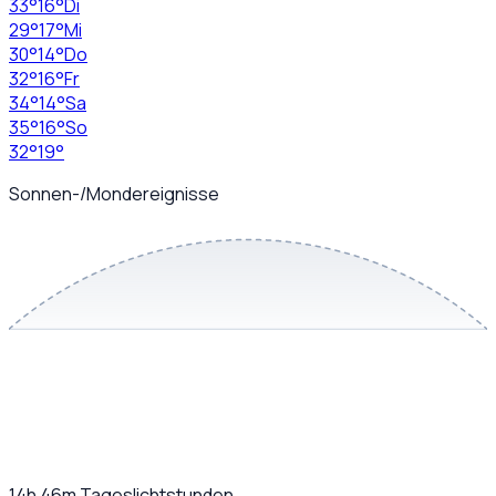
33
°
16
°
Di
29
°
17
°
Mi
30
°
14
°
Do
32
°
16
°
Fr
34
°
14
°
Sa
35
°
16
°
So
32
°
19
°
Sonnen-/Mondereignisse
14h 46m
Tageslichtstunden