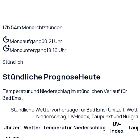
17h 54m
Mondlichtstunden
Mondaufgang
00:21 Uhr
Monduntergang
18:16 Uhr
Stündlich
Stündliche Prognose
Heute
Temperatur und Niederschlag im stündlichen Verlauf für
Bad Ems
.
Stündliche Wettervorhersage für
Bad Ems
: Uhrzeit, Wet
Niederschlag, UV-Index, Taupunkt und Nullg
UV-
Uhrzeit
Wetter
Temperatur
Niederschlag
Tau
Index