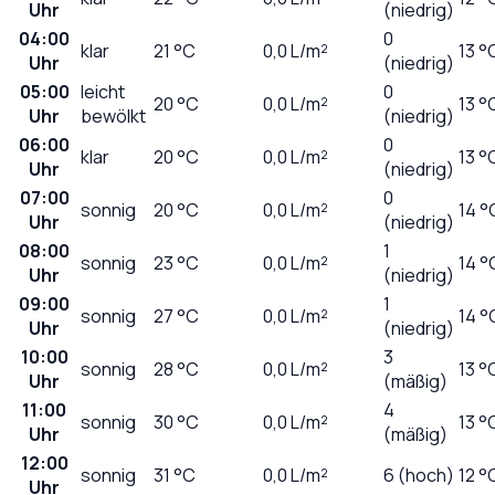
Uhr
(niedrig)
04:00
0
klar
21
°C
0,0
L/m²
13 °
Uhr
(niedrig)
05:00
leicht
0
20
°C
0,0
L/m²
13 °
Uhr
bewölkt
(niedrig)
06:00
0
klar
20
°C
0,0
L/m²
13 °
Uhr
(niedrig)
07:00
0
sonnig
20
°C
0,0
L/m²
14 °
Uhr
(niedrig)
08:00
1
sonnig
23
°C
0,0
L/m²
14 °
Uhr
(niedrig)
09:00
1
sonnig
27
°C
0,0
L/m²
14 °
Uhr
(niedrig)
10:00
3
sonnig
28
°C
0,0
L/m²
13 °
Uhr
(mäßig)
11:00
4
sonnig
30
°C
0,0
L/m²
13 °
Uhr
(mäßig)
12:00
sonnig
31
°C
0,0
L/m²
6 (hoch)
12 °
Uhr