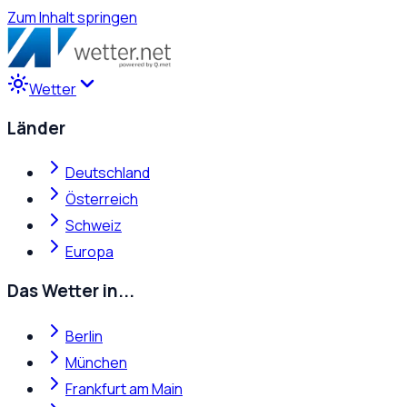
Zum Inhalt springen
Wetter
Länder
Deutschland
Österreich
Schweiz
Europa
Das Wetter in...
Berlin
München
Frankfurt am Main