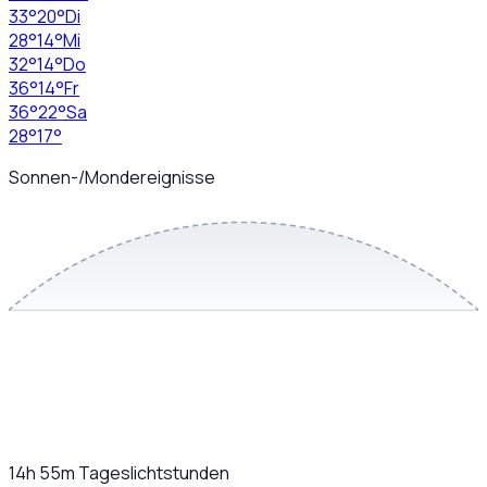
33
°
20
°
Di
28
°
14
°
Mi
32
°
14
°
Do
36
°
14
°
Fr
36
°
22
°
Sa
28
°
17
°
Sonnen-/Mondereignisse
14h 55m
Tageslichtstunden