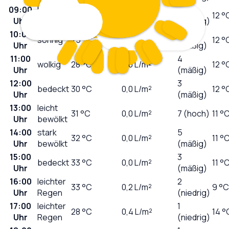
09:00
leicht
1
23
°C
0,0
L/m²
12 °
Uhr
bewölkt
(niedrig)
10:00
3
sonnig
25
°C
0,0
L/m²
12 °
Uhr
(mäßig)
11:00
4
wolkig
28
°C
0,0
L/m²
12 °
Uhr
(mäßig)
12:00
3
bedeckt
30
°C
0,0
L/m²
12 °
Uhr
(mäßig)
13:00
leicht
31
°C
0,0
L/m²
7 (hoch)
11 °
Uhr
bewölkt
14:00
stark
5
32
°C
0,0
L/m²
11 °
Uhr
bewölkt
(mäßig)
15:00
3
bedeckt
33
°C
0,0
L/m²
11 °
Uhr
(mäßig)
16:00
leichter
2
33
°C
0,2
L/m²
9 °C
Uhr
Regen
(niedrig)
17:00
leichter
1
28
°C
0,4
L/m²
14 °
Uhr
Regen
(niedrig)