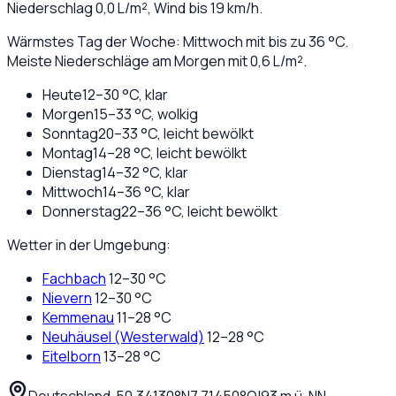
Niederschlag
0,0
L/m², Wind bis
19
km/h.
Wärmstes Tag der Woche: Mittwoch mit bis zu 36 °C.
Meiste Niederschläge am Morgen mit 0,6 L/m².
Heute
12
–
30
°C,
klar
Morgen
15
–
33
°C,
wolkig
Sonntag
20
–
33
°C,
leicht bewölkt
Montag
14
–
28
°C,
leicht bewölkt
Dienstag
14
–
32
°C,
klar
Mittwoch
14
–
36
°C,
klar
Donnerstag
22
–
36
°C,
leicht bewölkt
Wetter in der Umgebung:
Fachbach
12
–
30
°C
Nievern
12
–
30
°C
Kemmenau
11
–
28
°C
Neuhäusel (Westerwald)
12
–
28
°C
Eitelborn
13
–
28
°C
Deutschland
·
·
50,34130
°N
7,71450
°O
|
93
m ü. NN