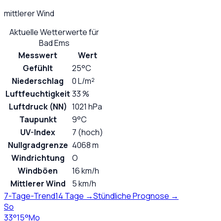
mittlerer Wind
Aktuelle Wetterwerte für
Bad Ems
Messwert
Wert
Gefühlt
25°C
Niederschlag
0 L/m²
Luftfeuchtigkeit
33 %
Luftdruck (NN)
1021 hPa
Taupunkt
9°C
UV-Index
7 (hoch)
Nullgradgrenze
4068 m
Windrichtung
O
Windböen
16 km/h
Mittlerer Wind
5 km/h
7-Tage-Trend
14 Tage →
Stündliche Prognose →
So
33
°
15
°
Mo