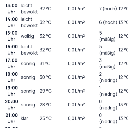
13:00
leicht
32
°C
0,0
L/m²
7 (hoch)
12 °
Uhr
bewölkt
14:00
leicht
32
°C
0,0
L/m²
6 (hoch)
13 °
Uhr
bewölkt
15:00
5
wolkig
32
°C
0,0
L/m²
12 °
Uhr
(mäßig)
16:00
leicht
5
32
°C
0,0
L/m²
12 °
Uhr
bewölkt
(mäßig)
17:00
3
sonnig
31
°C
0,0
L/m²
12 °
Uhr
(mäßig)
18:00
2
sonnig
30
°C
0,0
L/m²
12 °
Uhr
(niedrig)
19:00
1
sonnig
29
°C
0,0
L/m²
12 °
Uhr
(niedrig)
20:00
0
sonnig
28
°C
0,0
L/m²
13 °
Uhr
(niedrig)
21:00
0
klar
25
°C
0,0
L/m²
13 °
Uhr
(niedrig)