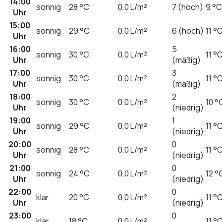
14:00
sonnig
28
°C
0,0
L/m²
7 (hoch)
9 °C
Uhr
15:00
sonnig
29
°C
0,0
L/m²
6 (hoch)
11 °
Uhr
16:00
5
sonnig
30
°C
0,0
L/m²
11 °
Uhr
(mäßig)
17:00
3
sonnig
30
°C
0,0
L/m²
11 °
Uhr
(mäßig)
18:00
2
sonnig
30
°C
0,0
L/m²
10 °
Uhr
(niedrig)
19:00
1
sonnig
29
°C
0,0
L/m²
11 °
Uhr
(niedrig)
20:00
0
sonnig
28
°C
0,0
L/m²
11 °
Uhr
(niedrig)
21:00
0
sonnig
24
°C
0,0
L/m²
12 °
Uhr
(niedrig)
22:00
0
klar
20
°C
0,0
L/m²
11 °
Uhr
(niedrig)
23:00
0
klar
18
°C
0,0
L/m²
11 °