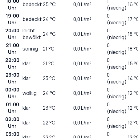
18:00
1
bedeckt
25
°C
0,0
L/m²
16 °
Uhr
(niedrig)
19:00
0
bedeckt
24
°C
0,0
L/m²
17 °
Uhr
(niedrig)
20:00
leicht
0
24
°C
0,0
L/m²
18 °
Uhr
bewölkt
(niedrig)
21:00
0
sonnig
21
°C
0,0
L/m²
18 °
Uhr
(niedrig)
22:00
0
klar
21
°C
0,0
L/m²
15 °
Uhr
(niedrig)
23:00
0
klar
23
°C
0,0
L/m²
14 °
Uhr
(niedrig)
00:00
0
wolkig
24
°C
0,0
L/m²
12 °
Uhr
(niedrig)
01:00
0
klar
23
°C
0,0
L/m²
12 °
Uhr
(niedrig)
02:00
0
klar
22
°C
0,0
L/m²
12 °
Uhr
(niedrig)
03:00
0
klar
22
°C
0,0
L/m²
12 °