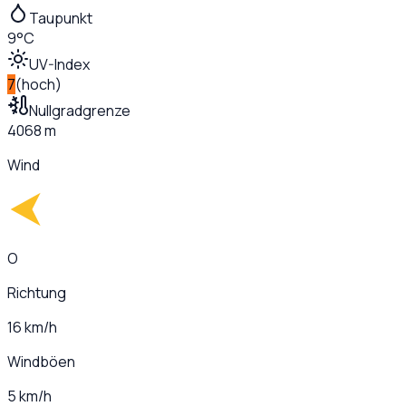
Taupunkt
9°C
UV-Index
7
(
hoch
)
Nullgradgrenze
4068 m
Wind
O
Richtung
16 km/h
Windböen
5 km/h