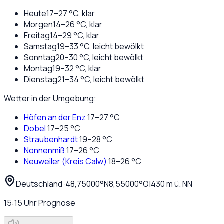
Heute
17
–
27
°C,
klar
Morgen
14
–
26
°C,
klar
Freitag
14
–
29
°C,
klar
Samstag
19
–
33
°C,
leicht bewölkt
Sonntag
20
–
30
°C,
leicht bewölkt
Montag
19
–
32
°C,
klar
Dienstag
21
–
34
°C,
leicht bewölkt
Wetter in der Umgebung:
Höfen an der Enz
17
–
27
°C
Dobel
17
–
25
°C
Straubenhardt
19
–
28
°C
Nonnenmiß
17
–
26
°C
Neuweiler (Kreis Calw)
18
–
26
°C
Deutschland
·
·
48,75000
°N
8,55000
°O
|
430
m ü. NN
15:15
Uhr
Prognose