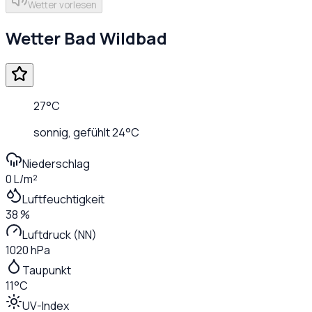
Wetter vorlesen
Wetter
Bad Wildbad
27
°C
sonnig
, gefühlt
24
°C
Niederschlag
0 L/m²
Luftfeuchtigkeit
38 %
Luftdruck (NN)
1020 hPa
Taupunkt
11°C
UV-Index