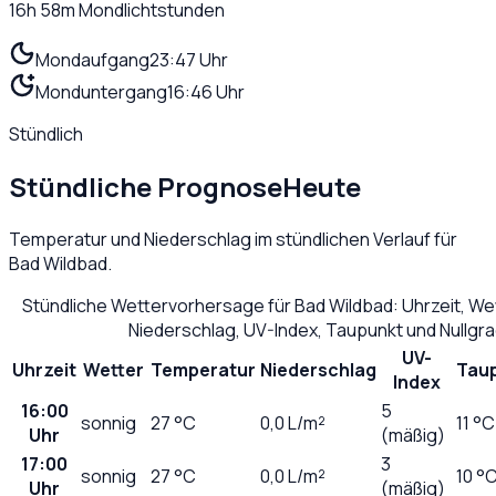
16h 58m
Mondlichtstunden
Mondaufgang
23:47 Uhr
Monduntergang
16:46 Uhr
Stündlich
Stündliche Prognose
Heute
Temperatur und Niederschlag im stündlichen Verlauf für
Bad Wildbad
.
Stündliche Wettervorhersage für
Bad Wildbad
: Uhrzeit, W
Niederschlag, UV-Index, Taupunkt und Nullgr
UV-
Uhrzeit
Wetter
Temperatur
Niederschlag
Tau
Index
16:00
5
sonnig
27
°C
0,0
L/m²
11 °C
Uhr
(mäßig)
17:00
3
sonnig
27
°C
0,0
L/m²
10 °
Uhr
(mäßig)