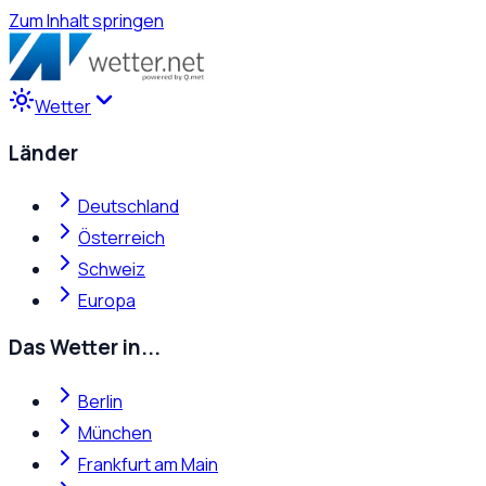
Zum Inhalt springen
Wetter
Länder
Deutschland
Österreich
Schweiz
Europa
Das Wetter in...
Berlin
München
Frankfurt am Main