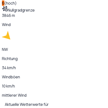
6
(
hoch
)
Nullgradgrenze
3846 m
Wind
NW
Richtung
34 km/h
Windböen
10 km/h
mittlerer Wind
Aktuelle Wetterwerte für