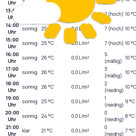
Uhr
13:00
sonnig
24
°C
0,0
L/m²
7 (hoch)
10 °
Uhr
14:00
sonnig
25
°C
0,0
L/m²
7 (hoch)
10 °
Uhr
15:00
sonnig
25
°C
0,0
L/m²
7 (hoch)
10 °
Uhr
16:00
5
sonnig
26
°C
0,0
L/m²
10 °
Uhr
(mäßig)
17:00
3
sonnig
26
°C
0,0
L/m²
10 °
Uhr
(mäßig)
18:00
2
sonnig
26
°C
0,0
L/m²
10 °
Uhr
(niedrig)
19:00
1
sonnig
25
°C
0,0
L/m²
9 °C
Uhr
(niedrig)
20:00
0
sonnig
24
°C
0,0
L/m²
8 °C
Uhr
(niedrig)
21:00
0
klar
21
°C
0,0
L/m²
7 °C
Uhr
(niedrig)