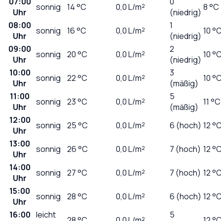
07:00
0
sonnig
14
°C
0,0
L/m²
8 °C
Uhr
(niedrig)
08:00
1
sonnig
16
°C
0,0
L/m²
10 °
Uhr
(niedrig)
09:00
2
sonnig
20
°C
0,0
L/m²
10 °
Uhr
(niedrig)
10:00
3
sonnig
22
°C
0,0
L/m²
10 °
Uhr
(mäßig)
11:00
5
sonnig
23
°C
0,0
L/m²
11 °C
Uhr
(mäßig)
12:00
sonnig
25
°C
0,0
L/m²
6 (hoch)
12 °
Uhr
13:00
sonnig
26
°C
0,0
L/m²
7 (hoch)
12 °
Uhr
14:00
sonnig
27
°C
0,0
L/m²
7 (hoch)
12 °
Uhr
15:00
sonnig
28
°C
0,0
L/m²
6 (hoch)
12 °
Uhr
16:00
leicht
5
28
°C
0,0
L/m²
12 °