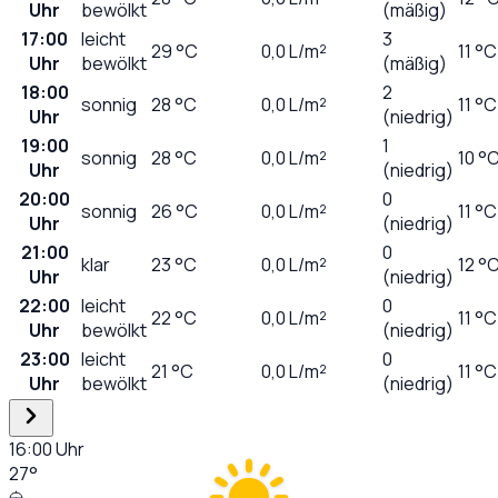
Uhr
bewölkt
(mäßig)
17:00
leicht
3
29
°C
0,0
L/m²
11 °C
Uhr
bewölkt
(mäßig)
18:00
2
sonnig
28
°C
0,0
L/m²
11 °C
Uhr
(niedrig)
19:00
1
sonnig
28
°C
0,0
L/m²
10 °
Uhr
(niedrig)
20:00
0
sonnig
26
°C
0,0
L/m²
11 °C
Uhr
(niedrig)
21:00
0
klar
23
°C
0,0
L/m²
12 °
Uhr
(niedrig)
22:00
leicht
0
22
°C
0,0
L/m²
11 °C
Uhr
bewölkt
(niedrig)
23:00
leicht
0
21
°C
0,0
L/m²
11 °C
Uhr
bewölkt
(niedrig)
16:00
Uhr
27
°