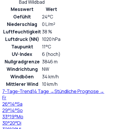
Bad Wildbad
Messwert
Wert
Gefühlt
24°C
Niederschlag
0 L/m²
Luftfeuchtigkeit
38 %
Luftdruck (NN)
1020 hPa
Taupunkt
11°C
UV-Index
6 (hoch)
Nullgradgrenze
3846 m
Windrichtung
NW
Windböen
34 km/h
Mittlerer Wind
10 km/h
7-Tage-Trend
14 Tage →
Stündliche Prognose →
Fr
26
°
14
°
Sa
29
°
14
°
So
33
°
19
°
Mo
30
°
20
°
Di