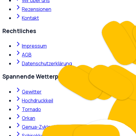
Wir über uns
Rezensionen
Kontakt
Rechtliches
Impressum
AGB
Datenschutzerklärung
Spannende Wetterphänomene
Gewitter
Hochdruckkeil
Tornado
Orkan
Genua-Zyklone
Schirokko