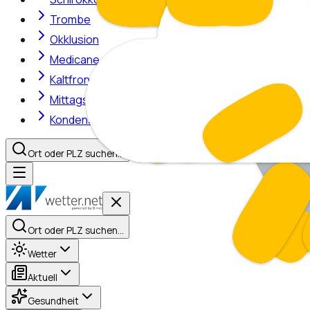
Trombe
Okklusion
Medicane
Kaltfront
Mittagshitze
Kondensstreifen
Ort oder PLZ suchen…
Ort oder PLZ suchen…
Wetter
Aktuell
Gesundheit