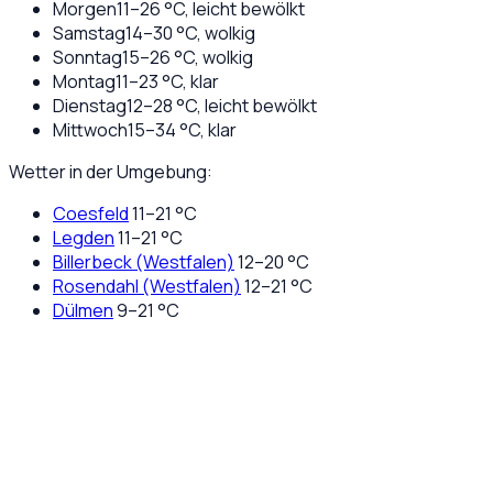
Morgen
11
–
26
°C,
leicht bewölkt
Samstag
14
–
30
°C,
wolkig
Sonntag
15
–
26
°C,
wolkig
Montag
11
–
23
°C,
klar
Dienstag
12
–
28
°C,
leicht bewölkt
Mittwoch
15
–
34
°C,
klar
Wetter in der Umgebung:
Coesfeld
11
–
21
°C
Legden
11
–
21
°C
Billerbeck (Westfalen)
12
–
20
°C
Rosendahl (Westfalen)
12
–
21
°C
Dülmen
9
–
21
°C