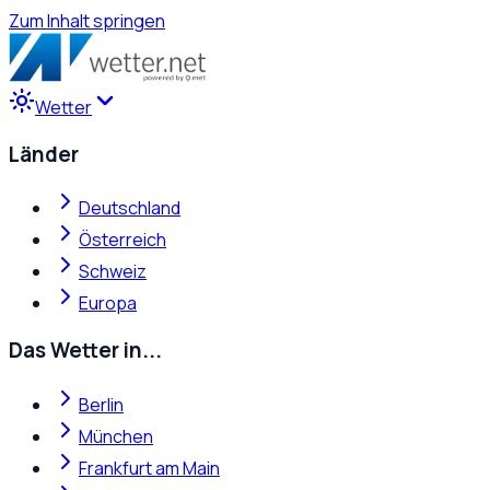
Zum Inhalt springen
Wetter
Länder
Deutschland
Österreich
Schweiz
Europa
Das Wetter in...
Berlin
München
Frankfurt am Main