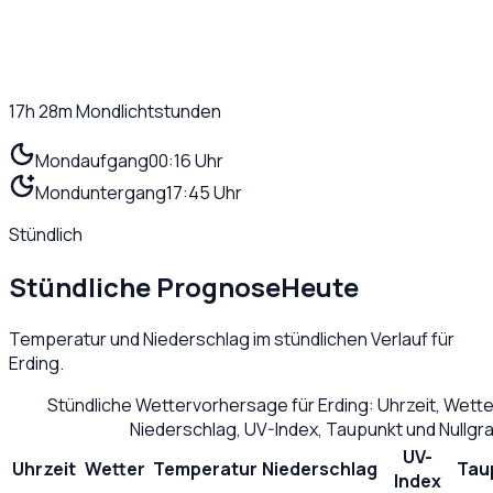
17h 28m
Mondlichtstunden
Mondaufgang
00:16 Uhr
Monduntergang
17:45 Uhr
Stündlich
Stündliche Prognose
Heute
Temperatur und Niederschlag im stündlichen Verlauf für
Erding
.
Stündliche Wettervorhersage für
Erding
: Uhrzeit, Wett
Niederschlag, UV-Index, Taupunkt und Nullg
UV-
Uhrzeit
Wetter
Temperatur
Niederschlag
Tau
Index