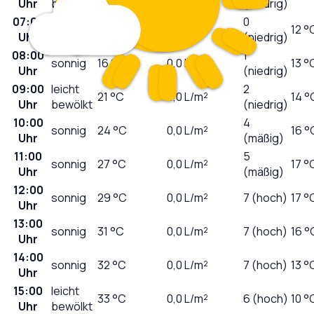
Uhr
bewölkt
(niedrig)
07:00
0
sonnig
15
°C
0,0
L/m²
12 °
Uhr
(niedrig)
08:00
1
sonnig
16
°C
0,0
L/m²
13 °
Uhr
(niedrig)
09:00
leicht
2
21
°C
0,0
L/m²
14 °
Uhr
bewölkt
(niedrig)
10:00
4
sonnig
24
°C
0,0
L/m²
16 °
Uhr
(mäßig)
11:00
5
sonnig
27
°C
0,0
L/m²
17 °
Uhr
(mäßig)
12:00
sonnig
29
°C
0,0
L/m²
7 (hoch)
17 °
Uhr
13:00
sonnig
31
°C
0,0
L/m²
7 (hoch)
16 °
Uhr
14:00
sonnig
32
°C
0,0
L/m²
7 (hoch)
13 °
Uhr
15:00
leicht
33
°C
0,0
L/m²
6 (hoch)
10 °
Uhr
bewölkt