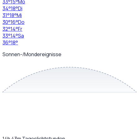
33
°
15
°
Mo
34
°
18
°
Di
31
°
18
°
Mi
30
°
16
°
Do
32
°
14
°
Fr
33
°
14
°
Sa
36
°
18
°
Sonnen-/Mondereignisse
14h 43m
Tageslichtstunden