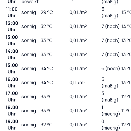
Uhr
bewölkt
(mäßig)
11:00
5
sonnig
29
°C
0,0
L/m²
15 °
Uhr
(mäßig)
12:00
sonnig
32
°C
0,0
L/m²
7 (hoch)
14 °
Uhr
13:00
sonnig
33
°C
0,0
L/m²
7 (hoch)
13 °
Uhr
14:00
sonnig
33
°C
0,0
L/m²
7 (hoch)
13 °
Uhr
15:00
sonnig
34
°C
0,0
L/m²
6 (hoch)
13 °
Uhr
16:00
5
sonnig
34
°C
0,1
L/m²
13 °
Uhr
(mäßig)
17:00
3
sonnig
33
°C
0,0
L/m²
12 °
Uhr
(mäßig)
18:00
1
sonnig
33
°C
0,0
L/m²
11 °
Uhr
(niedrig)
19:00
0
sonnig
32
°C
0,0
L/m²
12 °
Uhr
(niedrig)