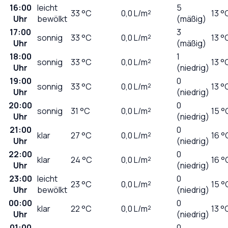
16:00
leicht
5
33
°C
0,0
L/m²
13 °
Uhr
bewölkt
(mäßig)
17:00
3
sonnig
33
°C
0,0
L/m²
13 °
Uhr
(mäßig)
18:00
1
sonnig
33
°C
0,0
L/m²
13 °
Uhr
(niedrig)
19:00
0
sonnig
33
°C
0,0
L/m²
13 °
Uhr
(niedrig)
20:00
0
sonnig
31
°C
0,0
L/m²
15 °
Uhr
(niedrig)
21:00
0
klar
27
°C
0,0
L/m²
16 °
Uhr
(niedrig)
22:00
0
klar
24
°C
0,0
L/m²
16 °
Uhr
(niedrig)
23:00
leicht
0
23
°C
0,0
L/m²
15 °
Uhr
bewölkt
(niedrig)
00:00
0
klar
22
°C
0,0
L/m²
13 °
Uhr
(niedrig)
01:00
0