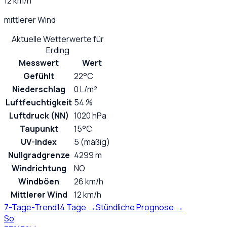
12 km/h
mittlerer Wind
Aktuelle Wetterwerte für
Erding
Messwert
Wert
Gefühlt
22°C
Niederschlag
0 L/m²
Luftfeuchtigkeit
54 %
Luftdruck (NN)
1020 hPa
Taupunkt
15°C
UV-Index
5 (mäßig)
Nullgradgrenze
4299 m
Windrichtung
NO
Windböen
26 km/h
Mittlerer Wind
12 km/h
7-Tage-Trend
14 Tage →
Stündliche Prognose →
So