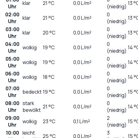
klar
21
°C
0,0
L/m²
13 °
Uhr
(niedrig)
02:00
0
klar
21
°C
0,0
L/m²
13 °
Uhr
(niedrig)
03:00
0
klar
20
°C
0,0
L/m²
13 °
Uhr
(niedrig)
04:00
0
wolkig
19
°C
0,0
L/m²
14 °
Uhr
(niedrig)
05:00
0
wolkig
19
°C
0,0
L/m²
14 °
Uhr
(niedrig)
06:00
0
wolkig
18
°C
0,0
L/m²
14 °
Uhr
(niedrig)
07:00
0
bedeckt
19
°C
0,0
L/m²
15 °
Uhr
(niedrig)
08:00
stark
0
21
°C
0,0
L/m²
14 °
Uhr
bewölkt
(niedrig)
09:00
2
wolkig
23
°C
0,1
L/m²
15 °
Uhr
(niedrig)
10:00
leicht
3
25
°C
0,0
L/m²
15 °