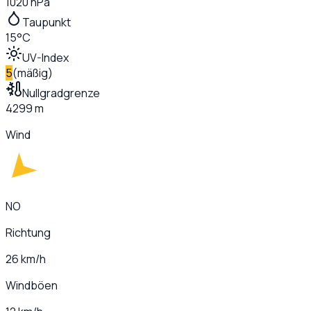
1020 hPa
Taupunkt
15°C
UV-Index
5
(
mäßig
)
Nullgradgrenze
4299 m
Wind
NO
Richtung
26 km/h
Windböen