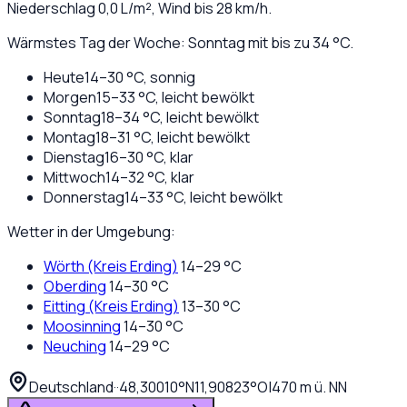
Niederschlag
0,0
L/m², Wind bis
28
km/h.
Wärmstes Tag der Woche: Sonntag mit bis zu 34 °C.
Heute
14
–
30
°C,
sonnig
Morgen
15
–
33
°C,
leicht bewölkt
Sonntag
18
–
34
°C,
leicht bewölkt
Montag
18
–
31
°C,
leicht bewölkt
Dienstag
16
–
30
°C,
klar
Mittwoch
14
–
32
°C,
klar
Donnerstag
14
–
33
°C,
leicht bewölkt
Wetter in der Umgebung:
Wörth (Kreis Erding)
14
–
29
°C
Oberding
14
–
30
°C
Eitting (Kreis Erding)
13
–
30
°C
Moosinning
14
–
30
°C
Neuching
14
–
29
°C
Deutschland
·
·
48,30010
°N
11,90823
°O
|
470
m ü. NN