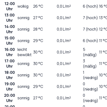
12:00
wolkig
26
°C
0,0
L/m²
6 (hoch)
16 °
Uhr
13:00
sonnig
27
°C
0,0
L/m²
7 (hoch)
13 °
Uhr
14:00
sonnig
28
°C
0,0
L/m²
7 (hoch)
12 °
Uhr
15:00
sonnig
29
°C
0,0
L/m²
6 (hoch)
11 °
Uhr
16:00
leicht
5
30
°C
0,0
L/m²
11 °
Uhr
bewölkt
(mäßig)
17:00
3
sonnig
30
°C
0,0
L/m²
11 °
Uhr
(mäßig)
18:00
1
sonnig
30
°C
0,0
L/m²
10 °
Uhr
(niedrig)
19:00
0
sonnig
29
°C
0,0
L/m²
10 °
Uhr
(niedrig)
20:00
0
sonnig
27
°C
0,0
L/m²
11 °
Uhr
(niedrig)
21:00
0