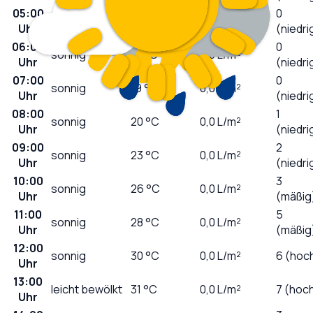
05:00
0
leicht bewölkt
19
°C
0,0
L/m²
Uhr
(niedri
06:00
0
sonnig
19
°C
0,0
L/m²
Uhr
(niedri
07:00
0
sonnig
19
°C
0,0
L/m²
Uhr
(niedri
08:00
1
sonnig
20
°C
0,0
L/m²
Uhr
(niedri
09:00
2
sonnig
23
°C
0,0
L/m²
Uhr
(niedri
10:00
3
sonnig
26
°C
0,0
L/m²
Uhr
(mäßig
11:00
5
sonnig
28
°C
0,0
L/m²
Uhr
(mäßig
12:00
sonnig
30
°C
0,0
L/m²
6 (hoc
Uhr
13:00
leicht bewölkt
31
°C
0,0
L/m²
7 (hoc
Uhr