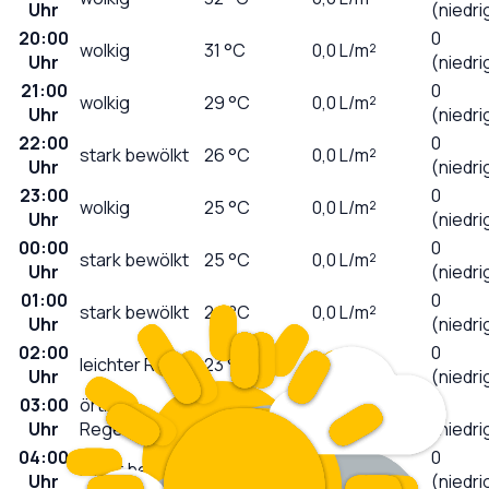
Uhr
(niedri
20:00
0
wolkig
31
°C
0,0
L/m²
Uhr
(niedri
21:00
0
wolkig
29
°C
0,0
L/m²
Uhr
(niedri
22:00
0
stark bewölkt
26
°C
0,0
L/m²
Uhr
(niedri
23:00
0
wolkig
25
°C
0,0
L/m²
Uhr
(niedri
00:00
0
stark bewölkt
25
°C
0,0
L/m²
Uhr
(niedri
01:00
0
stark bewölkt
24
°C
0,0
L/m²
Uhr
(niedri
02:00
0
leichter Regen
23
°C
0,2
L/m²
Uhr
(niedri
03:00
örtlich
0
21
°C
0,1
L/m²
Uhr
Regenschauer
(niedri
04:00
0
leicht bewölkt
20
°C
0,0
L/m²
Uhr
(niedri