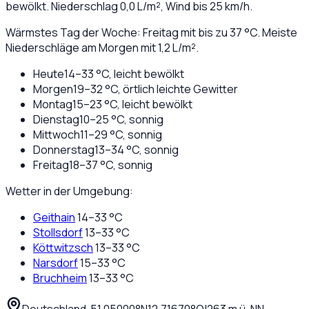
bewölkt
. Niederschlag
0,0
L/m², Wind bis
25
km/h.
Wärmstes Tag der Woche: Freitag mit bis zu 37 °C. Meiste
Niederschläge am Morgen mit 1,2 L/m².
Heute
14
–
33
°C,
leicht bewölkt
Morgen
19
–
32
°C,
örtlich leichte Gewitter
Montag
15
–
23
°C,
leicht bewölkt
Dienstag
10
–
25
°C,
sonnig
Mittwoch
11
–
29
°C,
sonnig
Donnerstag
13
–
34
°C,
sonnig
Freitag
18
–
37
°C,
sonnig
Wetter in der Umgebung:
Geithain
14
–
33
°C
Stollsdorf
13
–
33
°C
Köttwitzsch
13
–
33
°C
Narsdorf
15
–
33
°C
Bruchheim
13
–
33
°C
Deutschland
·
·
51,05000
°N
12,71670
°O
|
263
m ü. NN