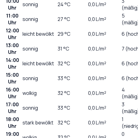
10:00
3
sonnig
24
°C
0,0
L/m²
Uhr
(mäßig
11:00
5
sonnig
27
°C
0,0
L/m²
Uhr
(mäßig
12:00
leicht bewölkt
29
°C
0,0
L/m²
6 (hoc
Uhr
13:00
sonnig
31
°C
0,0
L/m²
7 (hoc
Uhr
14:00
leicht bewölkt
32
°C
0,0
L/m²
6 (hoc
Uhr
15:00
sonnig
33
°C
0,0
L/m²
6 (hoc
Uhr
16:00
4
wolkig
32
°C
0,0
L/m²
Uhr
(mäßig
17:00
3
sonnig
33
°C
0,0
L/m²
Uhr
(mäßig
18:00
1
stark bewölkt
32
°C
0,0
L/m²
Uhr
(niedri
19:00
0
wolkig
32
°C
0,0
L/m²