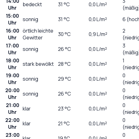
14:00
3
bedeckt
31
°C
0,0
L/m²
Uhr
(mäßig
15:00
sonnig
31
°C
0,0
L/m²
6 (hoc
Uhr
16:00
örtlich leichte
2
30
°C
0,9
L/m²
Uhr
Gewitter
(niedri
17:00
3
sonnig
26
°C
0,0
L/m²
Uhr
(mäßig
18:00
1
stark bewölkt
28
°C
0,0
L/m²
Uhr
(niedri
19:00
0
sonnig
29
°C
0,0
L/m²
Uhr
(niedri
20:00
0
sonnig
26
°C
0,0
L/m²
Uhr
(niedri
21:00
0
klar
23
°C
0,0
L/m²
Uhr
(niedri
22:00
0
klar
21
°C
0,0
L/m²
Uhr
(niedri
23:00
0
klar
19
°C
0,0
L/m²