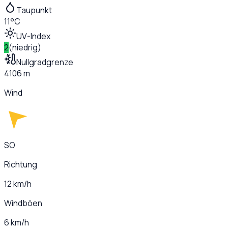
Taupunkt
11°C
UV-Index
2
(
niedrig
)
Nullgradgrenze
4106 m
Wind
SO
Richtung
12 km/h
Windböen
6 km/h