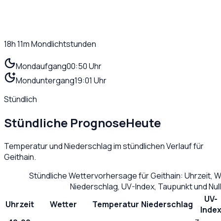
18h 11m
Mondlichtstunden
Mondaufgang
00:50 Uhr
Monduntergang
19:01 Uhr
Stündlich
Stündliche Prognose
Heute
Temperatur und Niederschlag im stündlichen Verlauf für
Geithain
.
Stündliche Wettervorhersage für
Geithain
: Uhrzeit, 
Niederschlag, UV-Index, Taupunkt und Nu
UV-
Uhrzeit
Wetter
Temperatur
Niederschlag
Inde