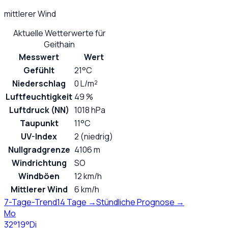
mittlerer Wind
Aktuelle Wetterwerte für
Geithain
Messwert
Wert
Gefühlt
21°C
Niederschlag
0 L/m²
Luftfeuchtigkeit
49 %
Luftdruck (NN)
1018 hPa
Taupunkt
11°C
UV-Index
2 (niedrig)
Nullgradgrenze
4106 m
Windrichtung
SO
Windböen
12 km/h
Mittlerer Wind
6 km/h
7-Tage-Trend
14 Tage →
Stündliche Prognose →
Mo
32
°
19
°
Di