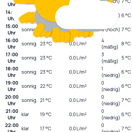
sonnig
22
°C
0,0
L/m²
7 (hoch)
7 °C
Uhr
14:00
sonnig
23
°C
0,0
L/m²
6 (hoch)
6 °C
Uhr
15:00
sonnig
23
°C
0,0
L/m²
6 (hoch)
7 °C
Uhr
16:00
4
sonnig
23
°C
0,0
L/m²
8 °C
Uhr
(mäßig)
17:00
3
sonnig
23
°C
0,0
L/m²
5 °C
Uhr
(mäßig)
18:00
1
sonnig
23
°C
0,0
L/m²
6 °C
Uhr
(niedrig)
19:00
0
sonnig
22
°C
0,0
L/m²
6 °C
Uhr
(niedrig)
20:00
0
sonnig
21
°C
0,0
L/m²
7 °C
Uhr
(niedrig)
21:00
0
klar
19
°C
0,0
L/m²
6 °C
Uhr
(niedrig)
22:00
0
klar
17
°C
0,0
L/m²
7 °C
Uhr
(niedrig)