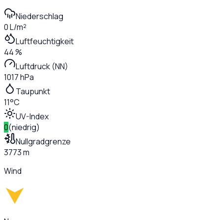
Niederschlag
0 L/m²
Luftfeuchtigkeit
44 %
Luftdruck (NN)
1017 hPa
Taupunkt
11°C
UV-Index
0
(
niedrig
)
Nullgradgrenze
3773 m
Wind