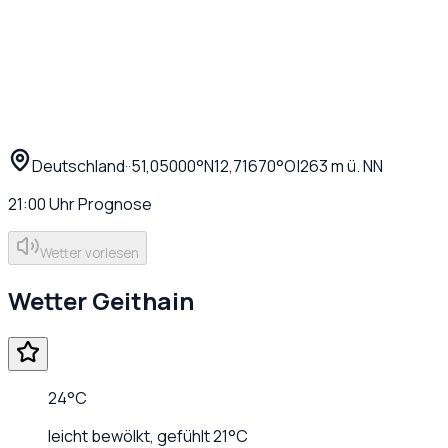
Deutschland
·
·
51,05000
°N
12,71670
°O
|
263
m ü. NN
21:00
Uhr
Prognose
Wetter vorlesen
Wetter
Geithain
24
°C
leicht bewölkt
, gefühlt
21
°C