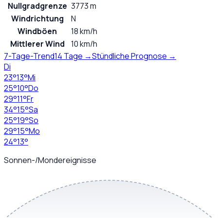
Nullgradgrenze
3773 m
Windrichtung
N
Windböen
18 km/h
Mittlerer Wind
10 km/h
7-Tage-Trend
14 Tage →
Stündliche Prognose →
Di
23
°
13
°
Mi
25
°
10
°
Do
29
°
11
°
Fr
34
°
15
°
Sa
25
°
19
°
So
29
°
15
°
Mo
24
°
13
°
Sonnen-/Mondereignisse