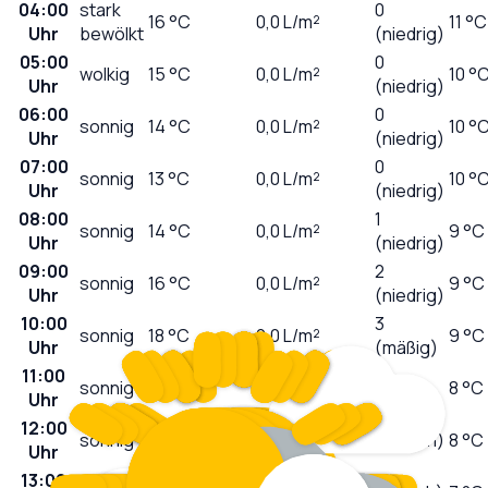
04:00
stark
0
16
°C
0,0
L/m²
11 °C
Uhr
bewölkt
(niedrig)
05:00
0
wolkig
15
°C
0,0
L/m²
10 °
Uhr
(niedrig)
06:00
0
sonnig
14
°C
0,0
L/m²
10 °
Uhr
(niedrig)
07:00
0
sonnig
13
°C
0,0
L/m²
10 °
Uhr
(niedrig)
08:00
1
sonnig
14
°C
0,0
L/m²
9 °C
Uhr
(niedrig)
09:00
2
sonnig
16
°C
0,0
L/m²
9 °C
Uhr
(niedrig)
10:00
3
sonnig
18
°C
0,0
L/m²
9 °C
Uhr
(mäßig)
11:00
5
sonnig
19
°C
0,0
L/m²
8 °C
Uhr
(mäßig)
12:00
sonnig
21
°C
0,0
L/m²
6 (hoch)
8 °C
Uhr
13:00