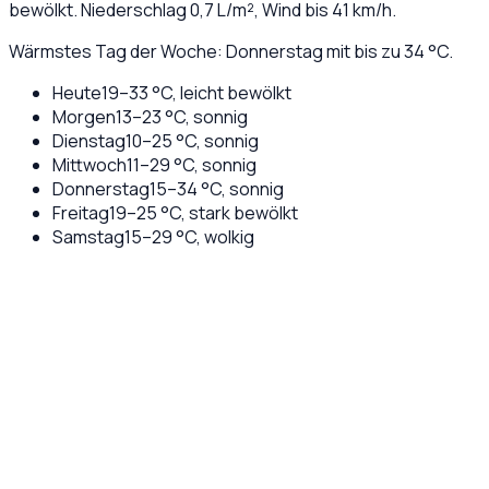
bewölkt
. Niederschlag
0,7
L/m², Wind bis
41
km/h.
Wärmstes Tag der Woche: Donnerstag mit bis zu 34 °C.
Heute
19
–
33
°C,
leicht bewölkt
Morgen
13
–
23
°C,
sonnig
Dienstag
10
–
25
°C,
sonnig
Mittwoch
11
–
29
°C,
sonnig
Donnerstag
15
–
34
°C,
sonnig
Freitag
19
–
25
°C,
stark bewölkt
Samstag
15
–
29
°C,
wolkig