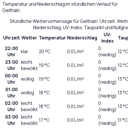
Temperatur und Niederschlag im stündlichen Verlauf für
Geithain
.
Stündliche Wettervorhersage für
Geithain
: Uhrzeit, Wet
Niederschlag, UV-Index, Taupunkt und Nullgr
UV-
Uhrzeit
Wetter
Temperatur
Niederschlag
Tau
Index
22:00
0
klar
20
°C
0,0
L/m²
12 °
Uhr
(niedrig)
23:00
leicht
0
19
°C
0,0
L/m²
12 °
Uhr
bewölkt
(niedrig)
00:00
0
wolkig
19
°C
0,0
L/m²
13 °
Uhr
(niedrig)
01:00
0
wolkig
18
°C
0,0
L/m²
13 °
Uhr
(niedrig)
02:00
leicht
0
18
°C
0,0
L/m²
13 °
Uhr
bewölkt
(niedrig)
03:00
leicht
0
17
°C
0,0
L/m²
11 °C
Uhr
bewölkt
(niedrig)