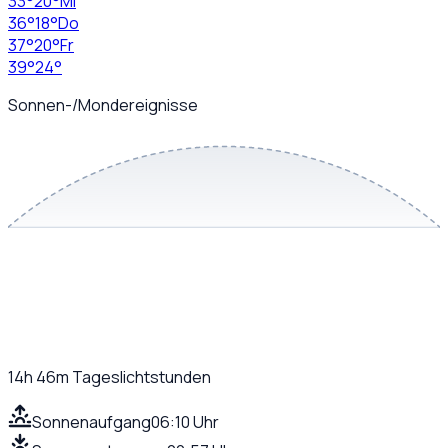
33
°
20
°
Mi
36
°
18
°
Do
37
°
20
°
Fr
39
°
24
°
Sonnen-/Mondereignisse
14h 46m
Tageslichtstunden
Sonnenaufgang
06:10 Uhr