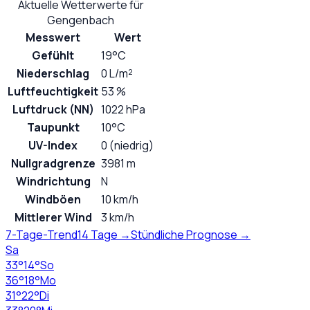
Aktuelle Wetterwerte für
Gengenbach
Messwert
Wert
Gefühlt
19°C
Niederschlag
0 L/m²
Luftfeuchtigkeit
53 %
Luftdruck (NN)
1022 hPa
Taupunkt
10°C
UV-Index
0 (niedrig)
Nullgradgrenze
3981 m
Windrichtung
N
Windböen
10 km/h
Mittlerer Wind
3 km/h
7-Tage-Trend
14 Tage →
Stündliche Prognose →
Sa
33
°
14
°
So
36
°
18
°
Mo
31
°
22
°
Di