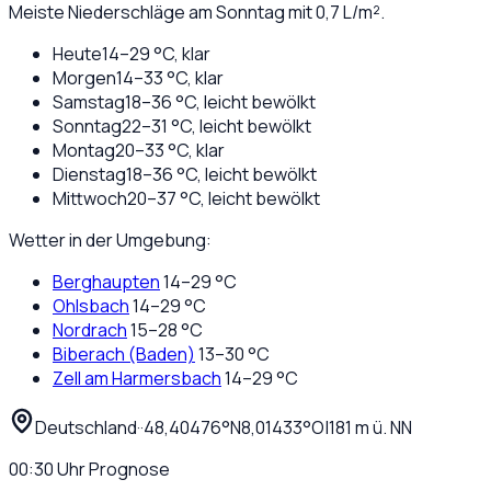
Meiste Niederschläge am Sonntag mit 0,7 L/m².
Heute
14
–
29
°C,
klar
Morgen
14
–
33
°C,
klar
Samstag
18
–
36
°C,
leicht bewölkt
Sonntag
22
–
31
°C,
leicht bewölkt
Montag
20
–
33
°C,
klar
Dienstag
18
–
36
°C,
leicht bewölkt
Mittwoch
20
–
37
°C,
leicht bewölkt
Wetter in der Umgebung:
Berghaupten
14
–
29
°C
Ohlsbach
14
–
29
°C
Nordrach
15
–
28
°C
Biberach (Baden)
13
–
30
°C
Zell am Harmersbach
14
–
29
°C
Deutschland
·
·
48,40476
°N
8,01433
°O
|
181
m ü. NN
00:30
Uhr
Prognose