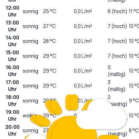
12:00
sonnig
25
°C
0,0
L/m²
6 (hoch)
11 °
Uhr
13:00
sonnig
27
°C
0,0
L/m²
7 (hoch)
10 °
Uhr
14:00
sonnig
28
°C
0,0
L/m²
7 (hoch)
10 °
Uhr
15:00
sonnig
29
°C
0,0
L/m²
7 (hoch)
10 °
Uhr
16:00
5
sonnig
29
°C
0,0
L/m²
10 °
Uhr
(mäßig)
17:00
3
sonnig
29
°C
0,0
L/m²
10 °
Uhr
(mäßig)
18:00
2
sonnig
29
°C
0,0
L/m²
9 °C
Uhr
(niedrig)
19:00
1
wolkig
29
°C
0,0
L/m²
10 °
Uhr
(niedrig)
20:00
0
sonnig
27
°C
0,0
L/m²
8 °C
Uhr
(niedrig)