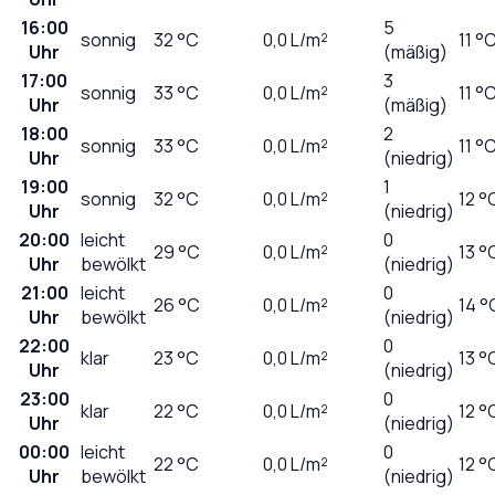
16:00
5
sonnig
32
°C
0,0
L/m²
11 °
Uhr
(mäßig)
17:00
3
sonnig
33
°C
0,0
L/m²
11 °
Uhr
(mäßig)
18:00
2
sonnig
33
°C
0,0
L/m²
11 °
Uhr
(niedrig)
19:00
1
sonnig
32
°C
0,0
L/m²
12 °
Uhr
(niedrig)
20:00
leicht
0
29
°C
0,0
L/m²
13 °
Uhr
bewölkt
(niedrig)
21:00
leicht
0
26
°C
0,0
L/m²
14 °
Uhr
bewölkt
(niedrig)
22:00
0
klar
23
°C
0,0
L/m²
13 °
Uhr
(niedrig)
23:00
0
klar
22
°C
0,0
L/m²
12 °
Uhr
(niedrig)
00:00
leicht
0
22
°C
0,0
L/m²
12 °
Uhr
bewölkt
(niedrig)