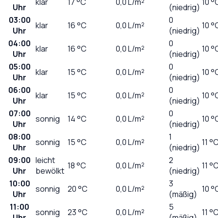
klar
17
°C
0,0
L/m²
10 °
Uhr
(niedrig)
03:00
0
klar
16
°C
0,0
L/m²
10 °
Uhr
(niedrig)
04:00
0
klar
16
°C
0,0
L/m²
10 °
Uhr
(niedrig)
05:00
0
klar
15
°C
0,0
L/m²
10 °
Uhr
(niedrig)
06:00
0
klar
15
°C
0,0
L/m²
10 °
Uhr
(niedrig)
07:00
0
sonnig
14
°C
0,0
L/m²
10 °
Uhr
(niedrig)
08:00
1
sonnig
15
°C
0,0
L/m²
11 °
Uhr
(niedrig)
09:00
leicht
2
18
°C
0,0
L/m²
11 °
Uhr
bewölkt
(niedrig)
10:00
3
sonnig
20
°C
0,0
L/m²
10 °
Uhr
(mäßig)
11:00
5
sonnig
23
°C
0,0
L/m²
11 °
Uhr
(mäßig)