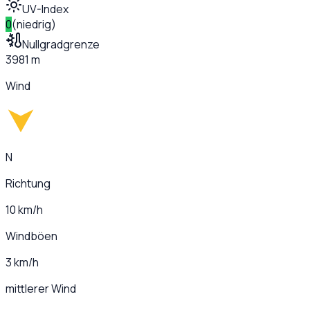
UV-Index
0
(
niedrig
)
Nullgradgrenze
3981 m
Wind
N
Richtung
10 km/h
Windböen
3 km/h
mittlerer Wind