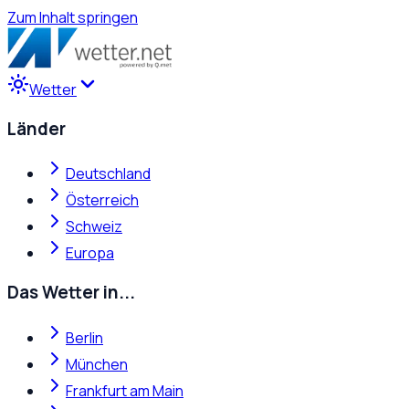
Zum Inhalt springen
Wetter
Länder
Deutschland
Österreich
Schweiz
Europa
Das Wetter in...
Berlin
München
Frankfurt am Main