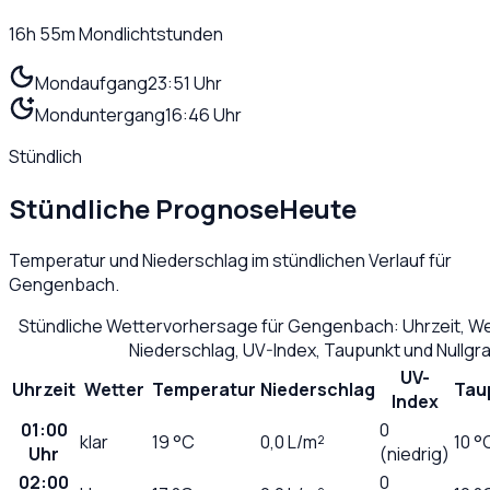
16h 55m
Mondlichtstunden
Mondaufgang
23:51 Uhr
Monduntergang
16:46 Uhr
Stündlich
Stündliche Prognose
Heute
Temperatur und Niederschlag im stündlichen Verlauf für
Gengenbach
.
Stündliche Wettervorhersage für
Gengenbach
: Uhrzeit, 
Niederschlag, UV-Index, Taupunkt und Nullg
UV-
Uhrzeit
Wetter
Temperatur
Niederschlag
Tau
Index
01:00
0
klar
19
°C
0,0
L/m²
10 °
Uhr
(niedrig)
02:00
0