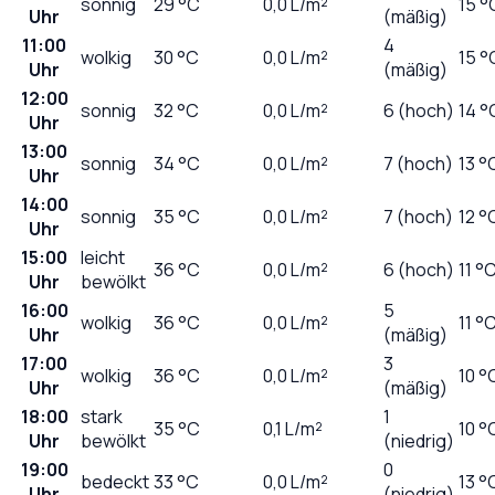
sonnig
29
°C
0,0
L/m²
15 °
Uhr
(mäßig)
11:00
4
wolkig
30
°C
0,0
L/m²
15 °
Uhr
(mäßig)
12:00
sonnig
32
°C
0,0
L/m²
6 (hoch)
14 °
Uhr
13:00
sonnig
34
°C
0,0
L/m²
7 (hoch)
13 °
Uhr
14:00
sonnig
35
°C
0,0
L/m²
7 (hoch)
12 °
Uhr
15:00
leicht
36
°C
0,0
L/m²
6 (hoch)
11 °
Uhr
bewölkt
16:00
5
wolkig
36
°C
0,0
L/m²
11 °
Uhr
(mäßig)
17:00
3
wolkig
36
°C
0,0
L/m²
10 °
Uhr
(mäßig)
18:00
stark
1
35
°C
0,1
L/m²
10 °
Uhr
bewölkt
(niedrig)
19:00
0
bedeckt
33
°C
0,0
L/m²
13 °
Uhr
(niedrig)