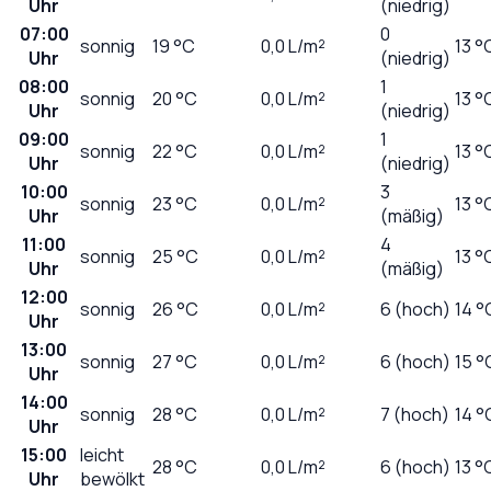
Uhr
(niedrig)
07:00
0
sonnig
19
°C
0,0
L/m²
13 °
Uhr
(niedrig)
08:00
1
sonnig
20
°C
0,0
L/m²
13 °
Uhr
(niedrig)
09:00
1
sonnig
22
°C
0,0
L/m²
13 °
Uhr
(niedrig)
10:00
3
sonnig
23
°C
0,0
L/m²
13 °
Uhr
(mäßig)
11:00
4
sonnig
25
°C
0,0
L/m²
13 °
Uhr
(mäßig)
12:00
sonnig
26
°C
0,0
L/m²
6 (hoch)
14 °
Uhr
13:00
sonnig
27
°C
0,0
L/m²
6 (hoch)
15 °
Uhr
14:00
sonnig
28
°C
0,0
L/m²
7 (hoch)
14 °
Uhr
15:00
leicht
28
°C
0,0
L/m²
6 (hoch)
13 °
Uhr
bewölkt