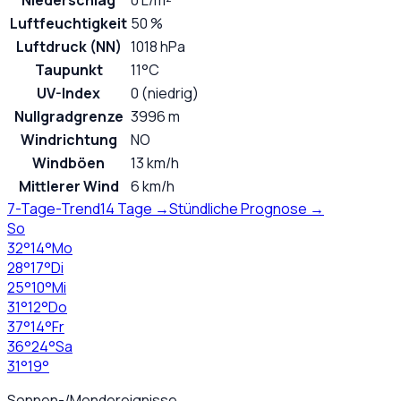
Niederschlag
0 L/m²
Luftfeuchtigkeit
50 %
Luftdruck (NN)
1018 hPa
Taupunkt
11°C
UV-Index
0 (niedrig)
Nullgradgrenze
3996 m
Windrichtung
NO
Windböen
13 km/h
Mittlerer Wind
6 km/h
7-Tage-Trend
14 Tage →
Stündliche Prognose →
So
32
°
14
°
Mo
28
°
17
°
Di
25
°
10
°
Mi
31
°
12
°
Do
37
°
14
°
Fr
36
°
24
°
Sa
31
°
19
°
Sonnen-/Mondereignisse