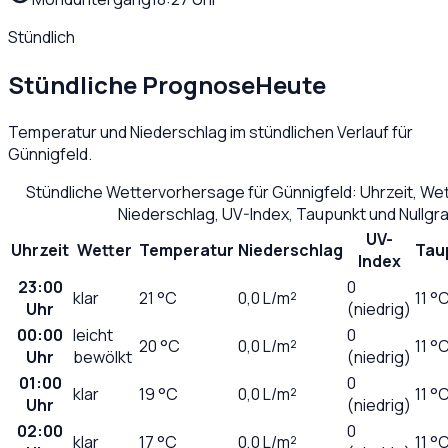
Stündlich
Stündliche Prognose
Heute
Temperatur und Niederschlag im stündlichen Verlauf für
Günnigfeld
.
Stündliche Wettervorhersage für
Günnigfeld
: Uhrzeit, We
Niederschlag, UV-Index, Taupunkt und Nullg
UV-
Uhrzeit
Wetter
Temperatur
Niederschlag
Tau
Index
23:00
0
klar
21
°C
0,0
L/m²
11 °
Uhr
(niedrig)
00:00
leicht
0
20
°C
0,0
L/m²
11 °
Uhr
bewölkt
(niedrig)
01:00
0
klar
19
°C
0,0
L/m²
11 °
Uhr
(niedrig)
02:00
0
klar
17
°C
0,0
L/m²
11 °