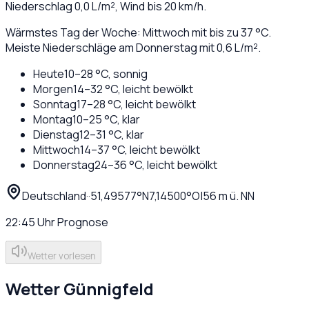
Niederschlag
0,0
L/m², Wind bis
20
km/h.
Wärmstes Tag der Woche: Mittwoch mit bis zu 37 °C.
Meiste Niederschläge am Donnerstag mit 0,6 L/m².
Heute
10
–
28
°C,
sonnig
Morgen
14
–
32
°C,
leicht bewölkt
Sonntag
17
–
28
°C,
leicht bewölkt
Montag
10
–
25
°C,
klar
Dienstag
12
–
31
°C,
klar
Mittwoch
14
–
37
°C,
leicht bewölkt
Donnerstag
24
–
36
°C,
leicht bewölkt
Deutschland
·
·
51,49577
°N
7,14500
°O
|
56
m ü. NN
22:45
Uhr
Prognose
Wetter vorlesen
Wetter
Günnigfeld