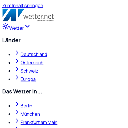
Zum Inhalt springen
Wetter
Länder
Deutschland
Österreich
Schweiz
Europa
Das Wetter in...
Berlin
München
Frankfurt am Main