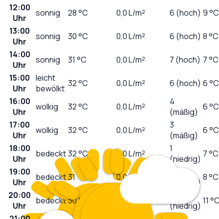
12:00
sonnig
28
°C
0,0
L/m²
6 (hoch)
9 °C
Uhr
13:00
sonnig
30
°C
0,0
L/m²
6 (hoch)
8 °C
Uhr
14:00
sonnig
31
°C
0,0
L/m²
7 (hoch)
7 °C
Uhr
15:00
leicht
32
°C
0,0
L/m²
6 (hoch)
6 °C
Uhr
bewölkt
16:00
4
wolkig
32
°C
0,0
L/m²
6 °C
Uhr
(mäßig)
17:00
3
wolkig
32
°C
0,0
L/m²
6 °C
Uhr
(mäßig)
18:00
1
bedeckt
32
°C
0,0
L/m²
7 °C
Uhr
(niedrig)
19:00
0
bedeckt
31
°C
0,0
L/m²
8 °C
Uhr
(niedrig)
20:00
0
bedeckt
30
°C
0,0
L/m²
11 °
Uhr
(niedrig)
21:00
0