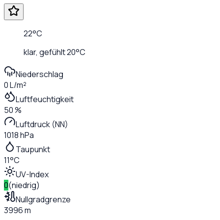
22
°C
klar
, gefühlt
20
°C
Niederschlag
0 L/m²
Luftfeuchtigkeit
50 %
Luftdruck (NN)
1018 hPa
Taupunkt
11°C
UV-Index
0
(
niedrig
)
Nullgradgrenze
3996 m