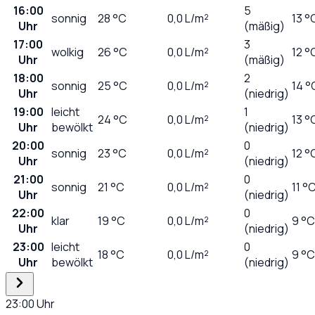
16:00
5
sonnig
28
°C
0,0
L/m²
13 °
Uhr
(mäßig)
17:00
3
wolkig
26
°C
0,0
L/m²
12 °
Uhr
(mäßig)
18:00
2
sonnig
25
°C
0,0
L/m²
14 °
Uhr
(niedrig)
19:00
leicht
1
24
°C
0,0
L/m²
13 °
Uhr
bewölkt
(niedrig)
20:00
0
sonnig
23
°C
0,0
L/m²
12 °
Uhr
(niedrig)
21:00
0
sonnig
21
°C
0,0
L/m²
11 °
Uhr
(niedrig)
22:00
0
klar
19
°C
0,0
L/m²
9 °C
Uhr
(niedrig)
23:00
leicht
0
18
°C
0,0
L/m²
9 °C
Uhr
bewölkt
(niedrig)
23:00
Uhr