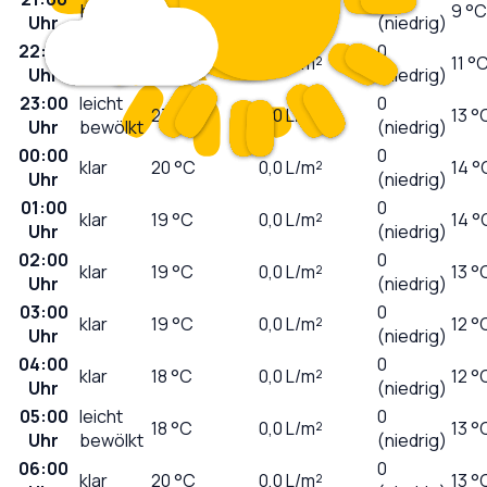
bedeckt
27
°C
0,0
L/m²
9 °C
Uhr
(niedrig)
22:00
stark
0
24
°C
0,0
L/m²
11 °
Uhr
bewölkt
(niedrig)
23:00
leicht
0
23
°C
0,0
L/m²
13 °
Uhr
bewölkt
(niedrig)
00:00
0
klar
20
°C
0,0
L/m²
14 °
Uhr
(niedrig)
01:00
0
klar
19
°C
0,0
L/m²
14 °
Uhr
(niedrig)
02:00
0
klar
19
°C
0,0
L/m²
13 °
Uhr
(niedrig)
03:00
0
klar
19
°C
0,0
L/m²
12 °
Uhr
(niedrig)
04:00
0
klar
18
°C
0,0
L/m²
12 °
Uhr
(niedrig)
05:00
leicht
0
18
°C
0,0
L/m²
13 °
Uhr
bewölkt
(niedrig)
06:00
0
klar
20
°C
0,0
L/m²
13 °