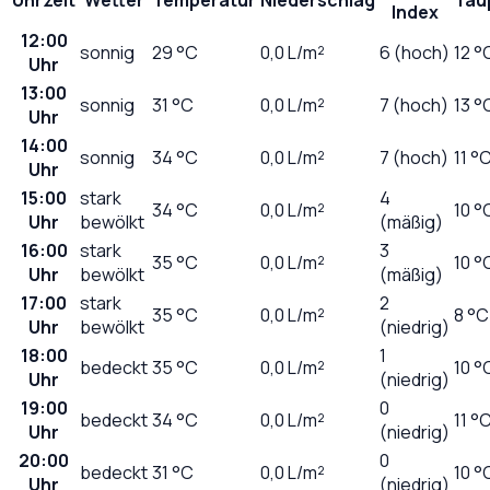
Index
12:00
sonnig
29
°C
0,0
L/m²
6 (hoch)
12 °
Uhr
13:00
sonnig
31
°C
0,0
L/m²
7 (hoch)
13 °
Uhr
14:00
sonnig
34
°C
0,0
L/m²
7 (hoch)
11 °
Uhr
15:00
stark
4
34
°C
0,0
L/m²
10 °
Uhr
bewölkt
(mäßig)
16:00
stark
3
35
°C
0,0
L/m²
10 °
Uhr
bewölkt
(mäßig)
17:00
stark
2
35
°C
0,0
L/m²
8 °C
Uhr
bewölkt
(niedrig)
18:00
1
bedeckt
35
°C
0,0
L/m²
10 °
Uhr
(niedrig)
19:00
0
bedeckt
34
°C
0,0
L/m²
11 °
Uhr
(niedrig)
20:00
0
bedeckt
31
°C
0,0
L/m²
10 °
Uhr
(niedrig)