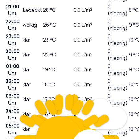
21:00
0
bedeckt
28
°C
0,0
L/m²
8 °C
Uhr
(niedrig)
22:00
0
wolkig
26
°C
0,0
L/m²
9 °C
Uhr
(niedrig)
23:00
0
klar
23
°C
0,0
L/m²
10 °
Uhr
(niedrig)
00:00
0
klar
22
°C
0,0
L/m²
9 °C
Uhr
(niedrig)
01:00
0
klar
19
°C
0,0
L/m²
9 °C
Uhr
(niedrig)
02:00
0
klar
18
°C
0,0
L/m²
10 °
Uhr
(niedrig)
03:00
0
klar
17
°C
0,0
L/m²
10 °
Uhr
(niedrig)
04:00
0
klar
16
°C
0,0
L/m²
10 °
Uhr
(niedrig)
05:00
0
klar
15
°C
0,0
L/m²
10 °
Uhr
(niedrig)