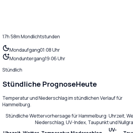
17h 58m
Mondlichtstunden
Mondaufgang
01:08 Uhr
Monduntergang
19:06 Uhr
Stündlich
Stündliche Prognose
Heute
Temperatur und Niederschlag im stündlichen Verlauf für
Hammelburg
.
Stündliche Wettervorhersage für
Hammelburg
: Uhrzeit, W
Niederschlag, UV-Index, Taupunkt und Nullg
UV-
Uhrzeit
Wetter
Temperatur
Niederschlag
Tau