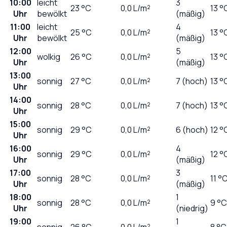
10:00
leicht
3
23
°C
0,0
L/m²
13 °
Uhr
bewölkt
(mäßig)
11:00
leicht
4
25
°C
0,0
L/m²
13 °
Uhr
bewölkt
(mäßig)
12:00
5
wolkig
26
°C
0,0
L/m²
13 °
Uhr
(mäßig)
13:00
sonnig
27
°C
0,0
L/m²
7 (hoch)
13 °
Uhr
14:00
sonnig
28
°C
0,0
L/m²
7 (hoch)
13 °
Uhr
15:00
sonnig
29
°C
0,0
L/m²
6 (hoch)
12 °
Uhr
16:00
4
sonnig
29
°C
0,0
L/m²
12 °
Uhr
(mäßig)
17:00
3
sonnig
28
°C
0,0
L/m²
11 °
Uhr
(mäßig)
18:00
1
sonnig
28
°C
0,0
L/m²
9 °C
Uhr
(niedrig)
19:00
1
sonnig
26
°C
0,0
L/m²
8 °C