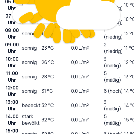
06:00
0
klar
15
°C
0,0
L/m²
10 °
Uhr
(niedrig)
07:00
0
sonnig
15
°C
0,0
L/m²
10 °
Uhr
(niedrig)
08:00
1
sonnig
17
°C
0,0
L/m²
12 °
Uhr
(niedrig)
09:00
2
sonnig
23
°C
0,0
L/m²
11 °
Uhr
(niedrig)
10:00
3
sonnig
26
°C
0,0
L/m²
12 °
Uhr
(mäßig)
11:00
5
sonnig
28
°C
0,0
L/m²
13 °
Uhr
(mäßig)
12:00
sonnig
31
°C
0,0
L/m²
6 (hoch)
14 °
Uhr
13:00
3
bedeckt
32
°C
0,0
L/m²
14 °
Uhr
(mäßig)
14:00
stark
5
32
°C
0,0
L/m²
15 °
Uhr
bewölkt
(mäßig)
15:00
sonnig
32
°C
0,0
L/m²
6 (hoch)
14 °