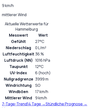
9 km/h
mittlerer Wind
Aktuelle Wetterwerte für
Hammelburg
Messwert
Wert
Gefühlt
27°C
Niederschlag
0 L/m²
Luftfeuchtigkeit
36 %
Luftdruck (NN)
1016 hPa
Taupunkt
12°C
UV-Index
6 (hoch)
Nullgradgrenze
3999 m
Windrichtung
SO
Windböen
17 km/h
Mittlerer Wind
9 km/h
7-Tage-Trend
14 Tage →
Stündliche Prognose →