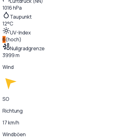
Luftdruck (NN)
1016 hPa
Taupunkt
12°C
UV-Index
6
(
hoch
)
Nullgradgrenze
3999 m
Wind
SO
Richtung
17 km/h
Windböen