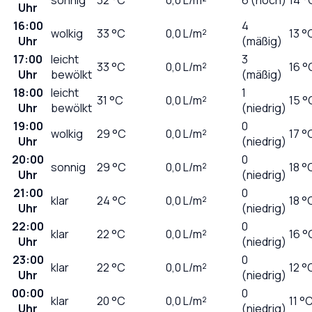
Uhr
16:00
4
wolkig
33
°C
0,0
L/m²
13 °
Uhr
(mäßig)
17:00
leicht
3
33
°C
0,0
L/m²
16 °
Uhr
bewölkt
(mäßig)
18:00
leicht
1
31
°C
0,0
L/m²
15 °
Uhr
bewölkt
(niedrig)
19:00
0
wolkig
29
°C
0,0
L/m²
17 °
Uhr
(niedrig)
20:00
0
sonnig
29
°C
0,0
L/m²
18 °
Uhr
(niedrig)
21:00
0
klar
24
°C
0,0
L/m²
18 °
Uhr
(niedrig)
22:00
0
klar
22
°C
0,0
L/m²
16 °
Uhr
(niedrig)
23:00
0
klar
22
°C
0,0
L/m²
12 °
Uhr
(niedrig)
00:00
0
klar
20
°C
0,0
L/m²
11 °
Uhr
(niedrig)