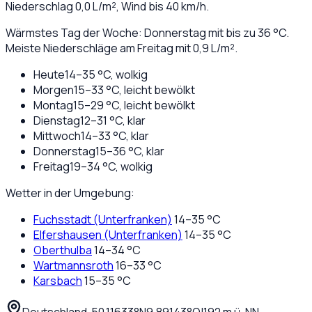
Niederschlag
0,0
L/m², Wind bis
40
km/h.
Wärmstes Tag der Woche: Donnerstag mit bis zu 36 °C.
Meiste Niederschläge am Freitag mit 0,9 L/m².
Heute
14
–
35
°C,
wolkig
Morgen
15
–
33
°C,
leicht bewölkt
Montag
15
–
29
°C,
leicht bewölkt
Dienstag
12
–
31
°C,
klar
Mittwoch
14
–
33
°C,
klar
Donnerstag
15
–
36
°C,
klar
Freitag
19
–
34
°C,
wolkig
Wetter in der Umgebung:
Fuchsstadt (Unterfranken)
14
–
35
°C
Elfershausen (Unterfranken)
14
–
35
°C
Oberthulba
14
–
34
°C
Wartmannsroth
16
–
33
°C
Karsbach
15
–
35
°C
Deutschland
·
·
50,11633
°N
9,89143
°O
|
192
m ü. NN