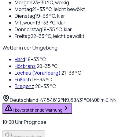
Morgen
23
–
30
°C,
wolkig
Montag
21
–
33
°C,
leicht bewölkt
Dienstag
19
–
33
°C,
klar
Mittwoch
19
–
33
°C,
klar
Donnerstag
18
–
35
°C,
klar
Freitag
22
–
33
°C,
leicht bewölkt
Wetter in der Umgebung:
Hard
18
–
33
°C
Hörbranz
20
–
35
°C
Lochau (Vorarlberg)
21
–
33
°C
Fußach
19
–
33
°C
Bregenz
20
–
33
°C
Deutschland
·
·
47,54612
°N
9,68431
°O
|
408
m ü. NN
1 bevorstehende Warnung
10:00
Uhr
Prognose
Wetter vorlesen