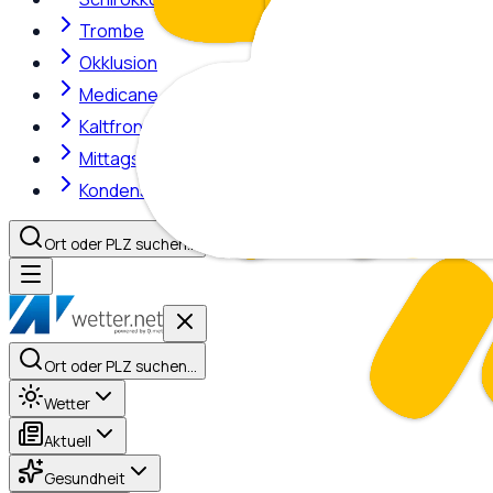
Trombe
Okklusion
Medicane
Kaltfront
Mittagshitze
Kondensstreifen
Ort oder PLZ suchen…
Ort oder PLZ suchen…
Wetter
Aktuell
Gesundheit