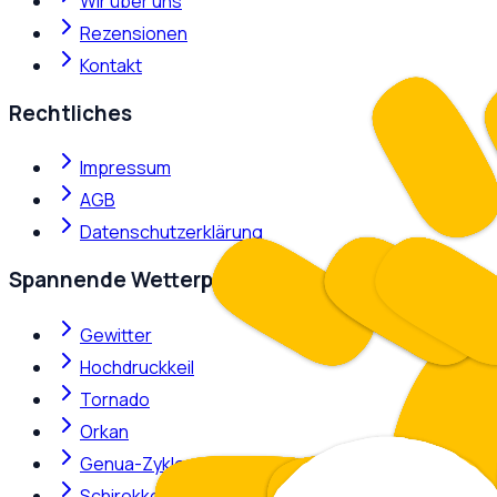
Wir über uns
Rezensionen
Kontakt
Rechtliches
Impressum
AGB
Datenschutzerklärung
Spannende Wetterphänomene
Gewitter
Hochdruckkeil
Tornado
Orkan
Genua-Zyklone
Schirokko