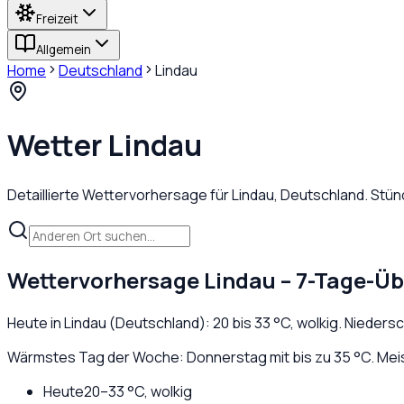
Freizeit
Allgemein
Home
Deutschland
Lindau
Wetter
Lindau
Detaillierte Wettervorhersage für
Lindau
,
Deutschland
. Stü
Wettervorhersage
Lindau
– 7-Tage-Üb
Heute in
Lindau
(
Deutschland
):
20
bis
33
°C,
wolkig
. Nieders
Wärmstes Tag der Woche: Donnerstag mit bis zu 35 °C. Meist
Heute
20
–
33
°C,
wolkig