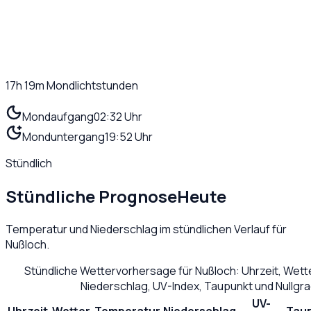
17h 19m
Mondlichtstunden
Mondaufgang
02:32 Uhr
Monduntergang
19:52 Uhr
Stündlich
Stündliche Prognose
Heute
Temperatur und Niederschlag im stündlichen Verlauf für
Nußloch
.
Stündliche Wettervorhersage für
Nußloch
: Uhrzeit, Wet
Niederschlag, UV-Index, Taupunkt und Nullgr
UV-
Uhrzeit
Wetter
Temperatur
Niederschlag
Tau