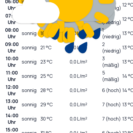
06:00
leicht
0
17
°C
0,0
L/m²
12 °
Uhr
bewölkt
(niedrig)
07:00
0
sonnig
17
°C
0,0
L/m²
12 °
Uhr
(niedrig)
08:00
1
sonnig
18
°C
0,0
L/m²
13 °
Uhr
(niedrig)
09:00
2
sonnig
21
°C
0,0
L/m²
13 °
Uhr
(niedrig)
10:00
3
sonnig
23
°C
0,0
L/m²
13 °
Uhr
(mäßig)
11:00
5
sonnig
25
°C
0,0
L/m²
14 °
Uhr
(mäßig)
12:00
sonnig
28
°C
0,0
L/m²
6 (hoch)
14 °
Uhr
13:00
sonnig
29
°C
0,0
L/m²
7 (hoch)
13 °
Uhr
14:00
sonnig
30
°C
0,0
L/m²
7 (hoch)
13 °
Uhr
15:00
sonnig
31
°C
0,0
L/m²
6 (hoch)
12 °