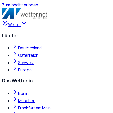
Zum Inhalt springen
Wetter
Länder
Deutschland
Österreich
Schweiz
Europa
Das Wetter in...
Berlin
München
Frankfurt am Main