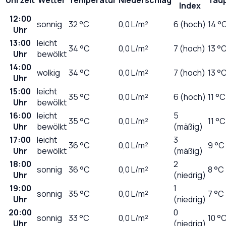
Index
12:00
sonnig
32
°C
0,0
L/m²
6 (hoch)
14 °
Uhr
13:00
leicht
34
°C
0,0
L/m²
7 (hoch)
13 °
Uhr
bewölkt
14:00
wolkig
34
°C
0,0
L/m²
7 (hoch)
13 °
Uhr
15:00
leicht
35
°C
0,0
L/m²
6 (hoch)
11 °C
Uhr
bewölkt
16:00
leicht
5
35
°C
0,0
L/m²
11 °C
Uhr
bewölkt
(mäßig)
17:00
leicht
3
36
°C
0,0
L/m²
9 °C
Uhr
bewölkt
(mäßig)
18:00
2
sonnig
36
°C
0,0
L/m²
8 °C
Uhr
(niedrig)
19:00
1
sonnig
35
°C
0,0
L/m²
7 °C
Uhr
(niedrig)
20:00
0
sonnig
33
°C
0,0
L/m²
10 °
Uhr
(niedrig)