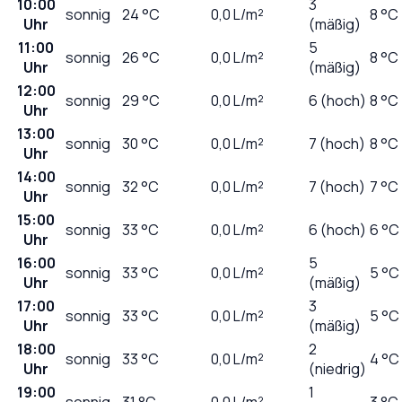
10:00
3
sonnig
24
°C
0,0
L/m²
8 °C
Uhr
(mäßig)
11:00
5
sonnig
26
°C
0,0
L/m²
8 °C
Uhr
(mäßig)
12:00
sonnig
29
°C
0,0
L/m²
6 (hoch)
8 °C
Uhr
13:00
sonnig
30
°C
0,0
L/m²
7 (hoch)
8 °C
Uhr
14:00
sonnig
32
°C
0,0
L/m²
7 (hoch)
7 °C
Uhr
15:00
sonnig
33
°C
0,0
L/m²
6 (hoch)
6 °C
Uhr
16:00
5
sonnig
33
°C
0,0
L/m²
5 °C
Uhr
(mäßig)
17:00
3
sonnig
33
°C
0,0
L/m²
5 °C
Uhr
(mäßig)
18:00
2
sonnig
33
°C
0,0
L/m²
4 °C
Uhr
(niedrig)
19:00
1
sonnig
31
°C
0,0
L/m²
3 °C