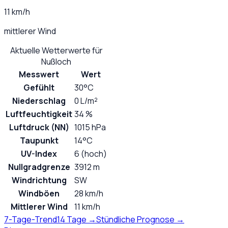
11 km/h
mittlerer Wind
Aktuelle Wetterwerte für
Nußloch
Messwert
Wert
Gefühlt
30°C
Niederschlag
0 L/m²
Luftfeuchtigkeit
34 %
Luftdruck (NN)
1015 hPa
Taupunkt
14°C
UV-Index
6 (hoch)
Nullgradgrenze
3912 m
Windrichtung
SW
Windböen
28 km/h
Mittlerer Wind
11 km/h
7-Tage-Trend
14 Tage →
Stündliche Prognose →