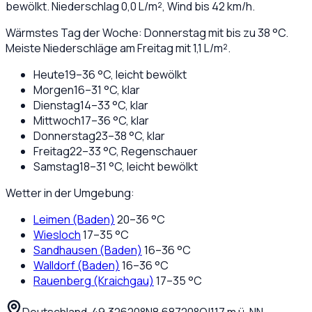
bewölkt
. Niederschlag
0,0
L/m², Wind bis
42
km/h.
Wärmstes Tag der Woche: Donnerstag mit bis zu 38 °C.
Meiste Niederschläge am Freitag mit 1,1 L/m².
Heute
19
–
36
°C,
leicht bewölkt
Morgen
16
–
31
°C,
klar
Dienstag
14
–
33
°C,
klar
Mittwoch
17
–
36
°C,
klar
Donnerstag
23
–
38
°C,
klar
Freitag
22
–
33
°C,
Regenschauer
Samstag
18
–
31
°C,
leicht bewölkt
Wetter in der Umgebung:
Leimen (Baden)
20
–
36
°C
Wiesloch
17
–
35
°C
Sandhausen (Baden)
16
–
36
°C
Walldorf (Baden)
16
–
36
°C
Rauenberg (Kraichgau)
17
–
35
°C
Deutschland
·
·
49,32620
°N
8,68720
°O
|
117
m ü. NN