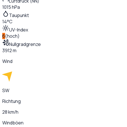
Luftdruck (NN)
1015 hPa
Taupunkt
14°C
UV-Index
6
(
hoch
)
Nullgradgrenze
3912 m
Wind
SW
Richtung
28 km/h
Windböen