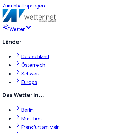
Zum Inhalt springen
Wetter
Länder
Deutschland
Österreich
Schweiz
Europa
Das Wetter in...
Berlin
München
Frankfurt am Main