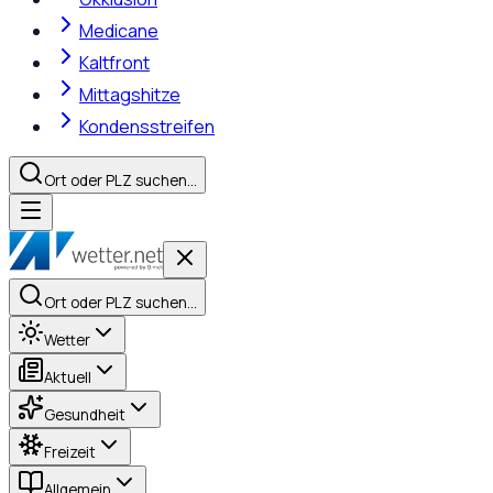
Medicane
Kaltfront
Mittagshitze
Kondensstreifen
Ort oder PLZ suchen…
Ort oder PLZ suchen…
Wetter
Aktuell
Gesundheit
Freizeit
Allgemein