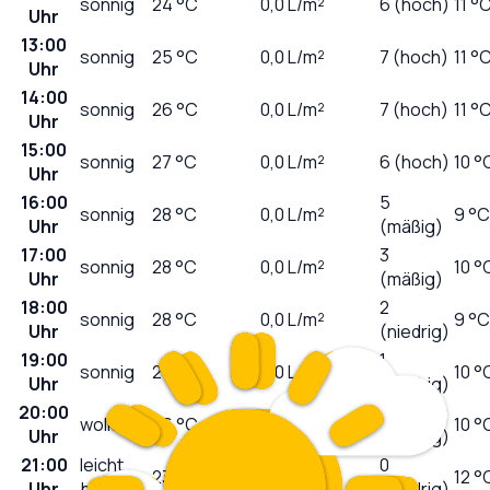
sonnig
24
°C
0,0
L/m²
6 (hoch)
11 °
Uhr
13:00
sonnig
25
°C
0,0
L/m²
7 (hoch)
11 °
Uhr
14:00
sonnig
26
°C
0,0
L/m²
7 (hoch)
11 °
Uhr
15:00
sonnig
27
°C
0,0
L/m²
6 (hoch)
10 °
Uhr
16:00
5
sonnig
28
°C
0,0
L/m²
9 °C
Uhr
(mäßig)
17:00
3
sonnig
28
°C
0,0
L/m²
10 °
Uhr
(mäßig)
18:00
2
sonnig
28
°C
0,0
L/m²
9 °C
Uhr
(niedrig)
19:00
1
sonnig
28
°C
0,0
L/m²
10 °
Uhr
(niedrig)
20:00
0
wolkig
26
°C
0,0
L/m²
10 °
Uhr
(niedrig)
21:00
leicht
0
23
°C
0,0
L/m²
12 °
Uhr
bewölkt
(niedrig)