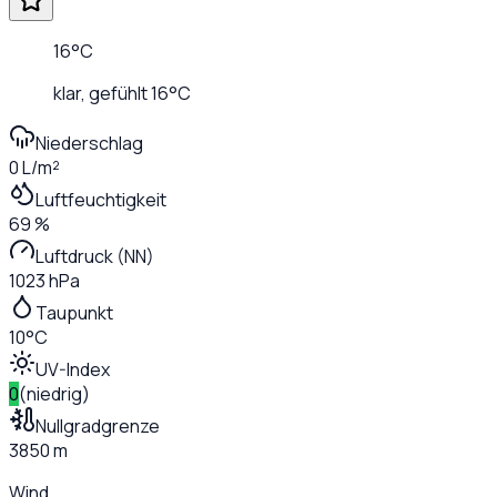
16
°C
klar
, gefühlt
16
°C
Niederschlag
0 L/m²
Luftfeuchtigkeit
69 %
Luftdruck (NN)
1023 hPa
Taupunkt
10°C
UV-Index
0
(
niedrig
)
Nullgradgrenze
3850 m
Wind