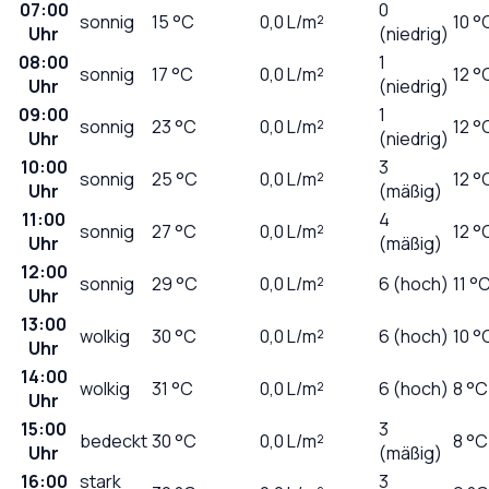
07:00
0
sonnig
15
°C
0,0
L/m²
10 °
Uhr
(niedrig)
08:00
1
sonnig
17
°C
0,0
L/m²
12 °
Uhr
(niedrig)
09:00
1
sonnig
23
°C
0,0
L/m²
12 °
Uhr
(niedrig)
10:00
3
sonnig
25
°C
0,0
L/m²
12 °
Uhr
(mäßig)
11:00
4
sonnig
27
°C
0,0
L/m²
12 °
Uhr
(mäßig)
12:00
sonnig
29
°C
0,0
L/m²
6 (hoch)
11 °
Uhr
13:00
wolkig
30
°C
0,0
L/m²
6 (hoch)
10 °
Uhr
14:00
wolkig
31
°C
0,0
L/m²
6 (hoch)
8 °C
Uhr
15:00
3
bedeckt
30
°C
0,0
L/m²
8 °C
Uhr
(mäßig)
16:00
stark
3