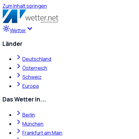
Zum Inhalt springen
Wetter
Länder
Deutschland
Österreich
Schweiz
Europa
Das Wetter in...
Berlin
München
Frankfurt am Main