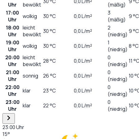
30
°C
0,0
L/m²
9 °C
Uhr
bewölkt
(mäßig)
17:00
3
wolkig
30
°C
0,0
L/m²
9 °C
Uhr
(mäßig)
18:00
leicht
2
30
°C
0,0
L/m²
9 °C
Uhr
bewölkt
(niedrig)
19:00
1
wolkig
30
°C
0,0
L/m²
8 °C
Uhr
(niedrig)
20:00
leicht
0
28
°C
0,0
L/m²
11 °
Uhr
bewölkt
(niedrig)
21:00
0
sonnig
26
°C
0,0
L/m²
10 °
Uhr
(niedrig)
22:00
0
klar
23
°C
0,0
L/m²
10 °
Uhr
(niedrig)
23:00
0
klar
22
°C
0,0
L/m²
10 °
Uhr
(niedrig)
23:00
Uhr
15
°