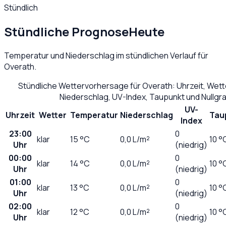
Stündlich
Stündliche Prognose
Heute
Temperatur und Niederschlag im stündlichen Verlauf für
Overath
.
Stündliche Wettervorhersage für
Overath
: Uhrzeit, Wet
Niederschlag, UV-Index, Taupunkt und Nullg
UV-
Uhrzeit
Wetter
Temperatur
Niederschlag
Tau
Index
23:00
0
klar
15
°C
0,0
L/m²
10 °
Uhr
(niedrig)
00:00
0
klar
14
°C
0,0
L/m²
10 °
Uhr
(niedrig)
01:00
0
klar
13
°C
0,0
L/m²
10 °
Uhr
(niedrig)
02:00
0
klar
12
°C
0,0
L/m²
10 °
Uhr
(niedrig)