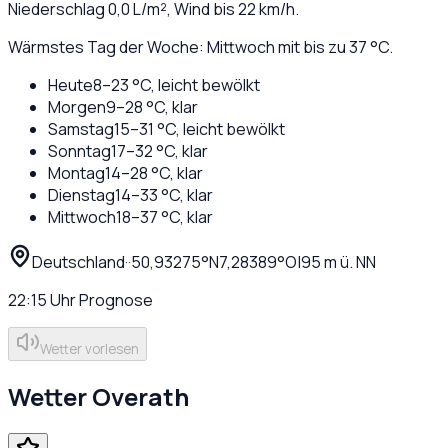
Niederschlag
0,0
L/m², Wind bis
22
km/h.
Wärmstes Tag der Woche: Mittwoch mit bis zu 37 °C.
Heute
8
–
23
°C,
leicht bewölkt
Morgen
9
–
28
°C,
klar
Samstag
15
–
31
°C,
leicht bewölkt
Sonntag
17
–
32
°C,
klar
Montag
14
–
28
°C,
klar
Dienstag
14
–
33
°C,
klar
Mittwoch
18
–
37
°C,
klar
Deutschland
·
·
50,93275
°N
7,28389
°O
|
95
m ü. NN
22:15
Uhr
Prognose
Wetter vorlesen
Wetter
Overath