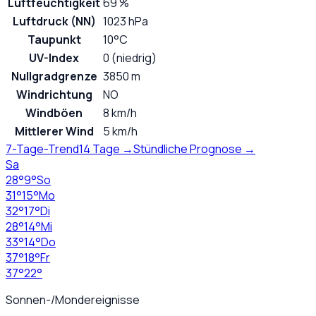
Luftfeuchtigkeit
69 %
Luftdruck (NN)
1023 hPa
Taupunkt
10°C
UV-Index
0 (niedrig)
Nullgradgrenze
3850 m
Windrichtung
NO
Windböen
8 km/h
Mittlerer Wind
5 km/h
7-Tage-Trend
14 Tage →
Stündliche Prognose →
Sa
28
°
9
°
So
31
°
15
°
Mo
32
°
17
°
Di
28
°
14
°
Mi
33
°
14
°
Do
37
°
18
°
Fr
37
°
22
°
Sonnen-/Mondereignisse