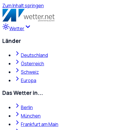
Zum Inhalt springen
Wetter
Länder
Deutschland
Österreich
Schweiz
Europa
Das Wetter in...
Berlin
München
Frankfurt am Main