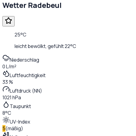
Wetter
Radebeul
25
°C
leicht bewölkt
, gefühlt
22
°C
Niederschlag
0 L/m²
Luftfeuchtigkeit
33 %
Luftdruck (NN)
1021 hPa
Taupunkt
8°C
UV-Index
5
(
mäßig
)