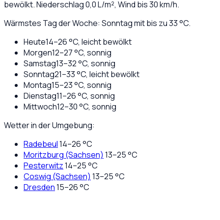
bewölkt
. Niederschlag
0,0
L/m², Wind bis
30
km/h.
Wärmstes Tag der Woche: Sonntag mit bis zu 33 °C.
Heute
14
–
26
°C,
leicht bewölkt
Morgen
12
–
27
°C,
sonnig
Samstag
13
–
32
°C,
sonnig
Sonntag
21
–
33
°C,
leicht bewölkt
Montag
15
–
23
°C,
sonnig
Dienstag
11
–
26
°C,
sonnig
Mittwoch
12
–
30
°C,
sonnig
Wetter in der Umgebung:
Radebeul
14
–
26
°C
Moritzburg (Sachsen)
13
–
25
°C
Pesterwitz
14
–
25
°C
Coswig (Sachsen)
13
–
25
°C
Dresden
15
–
26
°C