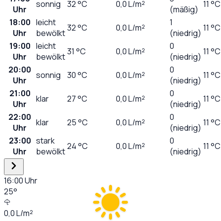
sonnig
32
°C
0,0
L/m²
11 °C
Uhr
(mäßig)
18:00
leicht
1
32
°C
0,0
L/m²
11 °C
Uhr
bewölkt
(niedrig)
19:00
leicht
0
31
°C
0,0
L/m²
11 °C
Uhr
bewölkt
(niedrig)
20:00
0
sonnig
30
°C
0,0
L/m²
11 °C
Uhr
(niedrig)
21:00
0
klar
27
°C
0,0
L/m²
11 °C
Uhr
(niedrig)
22:00
0
klar
25
°C
0,0
L/m²
11 °C
Uhr
(niedrig)
23:00
stark
0
24
°C
0,0
L/m²
11 °C
Uhr
bewölkt
(niedrig)
16:00
Uhr
25
°
0,0
L/m²