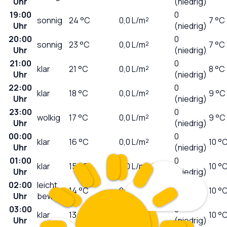
Uhr
(niedrig)
19:00
0
sonnig
24
°C
0,0
L/m²
7 °C
Uhr
(niedrig)
20:00
0
sonnig
23
°C
0,0
L/m²
7 °C
Uhr
(niedrig)
21:00
0
klar
21
°C
0,0
L/m²
8 °C
Uhr
(niedrig)
22:00
0
klar
18
°C
0,0
L/m²
9 °C
Uhr
(niedrig)
23:00
0
wolkig
17
°C
0,0
L/m²
9 °C
Uhr
(niedrig)
00:00
0
klar
16
°C
0,0
L/m²
10 °
Uhr
(niedrig)
01:00
0
klar
15
°C
0,0
L/m²
10 °
Uhr
(niedrig)
02:00
leicht
0
14
°C
0,0
L/m²
10 °
Uhr
bewölkt
(niedrig)
03:00
0
klar
13
°C
0,0
L/m²
10 °
Uhr
(niedrig)