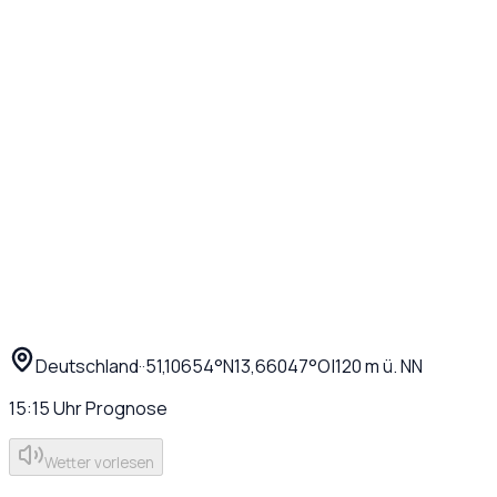
Deutschland
·
·
51,10654
°N
13,66047
°O
|
120
m ü. NN
15:15
Uhr
Prognose
Wetter vorlesen