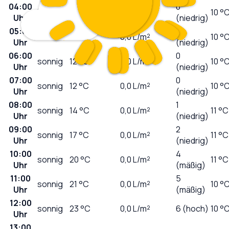
04:00
0
klar
12
°C
0,0
L/m²
10 °
Uhr
(niedrig)
05:00
0
klar
12
°C
0,0
L/m²
10 °
Uhr
(niedrig)
06:00
0
sonnig
12
°C
0,0
L/m²
10 °
Uhr
(niedrig)
07:00
0
sonnig
12
°C
0,0
L/m²
10 °
Uhr
(niedrig)
08:00
1
sonnig
14
°C
0,0
L/m²
11 °C
Uhr
(niedrig)
09:00
2
sonnig
17
°C
0,0
L/m²
11 °C
Uhr
(niedrig)
10:00
4
sonnig
20
°C
0,0
L/m²
11 °C
Uhr
(mäßig)
11:00
5
sonnig
21
°C
0,0
L/m²
10 °
Uhr
(mäßig)
12:00
sonnig
23
°C
0,0
L/m²
6 (hoch)
10 °
Uhr
13:00