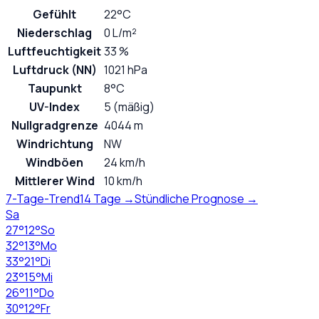
Gefühlt
22°C
Niederschlag
0 L/m²
Luftfeuchtigkeit
33 %
Luftdruck (NN)
1021 hPa
Taupunkt
8°C
UV-Index
5 (mäßig)
Nullgradgrenze
4044 m
Windrichtung
NW
Windböen
24 km/h
Mittlerer Wind
10 km/h
7-Tage-Trend
14 Tage →
Stündliche Prognose →
Sa
27
°
12
°
So
32
°
13
°
Mo
33
°
21
°
Di
23
°
15
°
Mi
26
°
11
°
Do
30
°
12
°
Fr