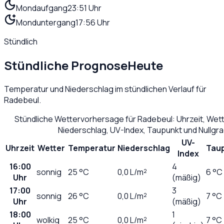
Mondaufgang
23:51 Uhr
Monduntergang
17:56 Uhr
Stündlich
Stündliche Prognose
Heute
Temperatur und Niederschlag im stündlichen Verlauf für
Radebeul
.
Stündliche Wettervorhersage für
Radebeul
: Uhrzeit, We
Niederschlag, UV-Index, Taupunkt und Nullgr
UV-
Uhrzeit
Wetter
Temperatur
Niederschlag
Tau
Index
16:00
4
sonnig
25
°C
0,0
L/m²
6 °C
Uhr
(mäßig)
17:00
3
sonnig
26
°C
0,0
L/m²
7 °C
Uhr
(mäßig)
18:00
1
wolkig
25
°C
0,0
L/m²
7 °C