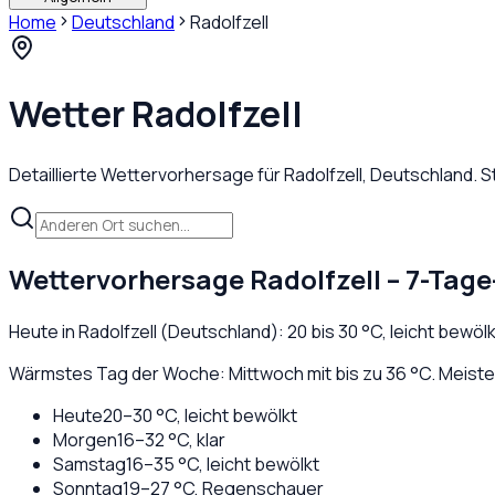
Home
Deutschland
Radolfzell
Wetter
Radolfzell
Detaillierte Wettervorhersage für
Radolfzell
,
Deutschland
. 
Wettervorhersage
Radolfzell
– 7-Tage
Heute in
Radolfzell
(
Deutschland
):
20
bis
30
°C,
leicht bewölk
Wärmstes Tag der Woche: Mittwoch mit bis zu 36 °C. Meiste 
Heute
20
–
30
°C,
leicht bewölkt
Morgen
16
–
32
°C,
klar
Samstag
16
–
35
°C,
leicht bewölkt
Sonntag
19
–
27
°C,
Regenschauer