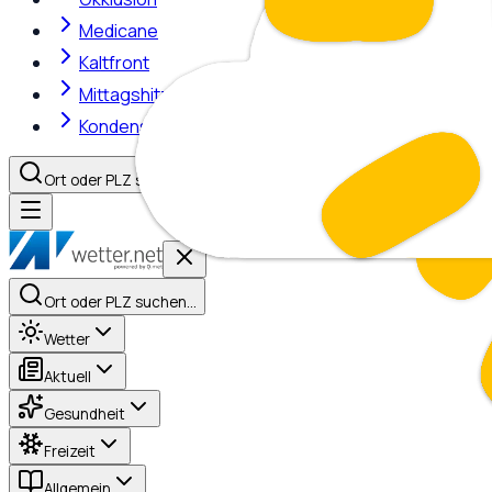
Medicane
Kaltfront
Mittagshitze
Kondensstreifen
Ort oder PLZ suchen…
Ort oder PLZ suchen…
Wetter
Aktuell
Gesundheit
Freizeit
Allgemein