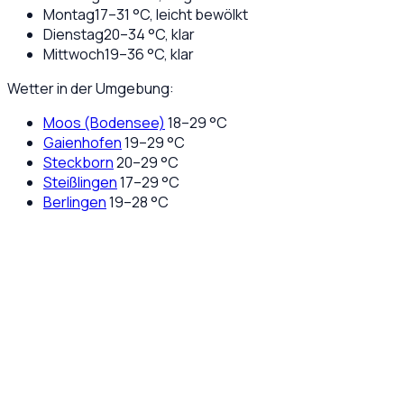
Montag
17
–
31
°C,
leicht bewölkt
Dienstag
20
–
34
°C,
klar
Mittwoch
19
–
36
°C,
klar
Wetter in der Umgebung:
Moos (Bodensee)
18
–
29
°C
Gaienhofen
19
–
29
°C
Steckborn
20
–
29
°C
Steißlingen
17
–
29
°C
Berlingen
19
–
28
°C