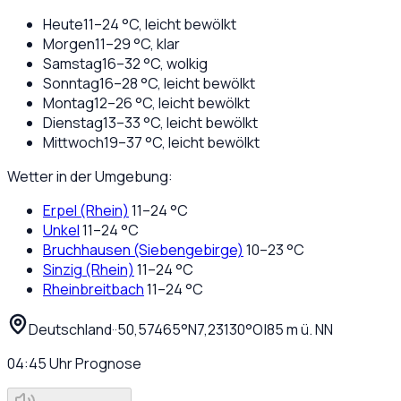
Heute
11
–
24
°C,
leicht bewölkt
Morgen
11
–
29
°C,
klar
Samstag
16
–
32
°C,
wolkig
Sonntag
16
–
28
°C,
leicht bewölkt
Montag
12
–
26
°C,
leicht bewölkt
Dienstag
13
–
33
°C,
leicht bewölkt
Mittwoch
19
–
37
°C,
leicht bewölkt
Wetter in der Umgebung:
Erpel (Rhein)
11
–
24
°C
Unkel
11
–
24
°C
Bruchhausen (Siebengebirge)
10
–
23
°C
Sinzig (Rhein)
11
–
24
°C
Rheinbreitbach
11
–
24
°C
Deutschland
·
·
50,57465
°N
7,23130
°O
|
85
m ü. NN
04:45
Uhr
Prognose