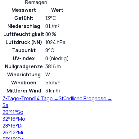
Remagen
Messwert
Wert
Gefühlt
13°C
Niederschlag
0 L/m²
Luftfeuchtigkeit
80 %
Luftdruck (NN)
1024 hPa
Taupunkt
8°C
UV-Index
0 (niedrig)
Nullgradgrenze
3816 m
Windrichtung
W
Windböen
5 km/h
Mittlerer Wind
3 km/h
7-Tage-Trend
14 Tage →
Stündliche Prognose →
Sa
29
°
11
°
So
32
°
16
°
Mo
28
°
16
°
Di
26
°
12
°
Mi