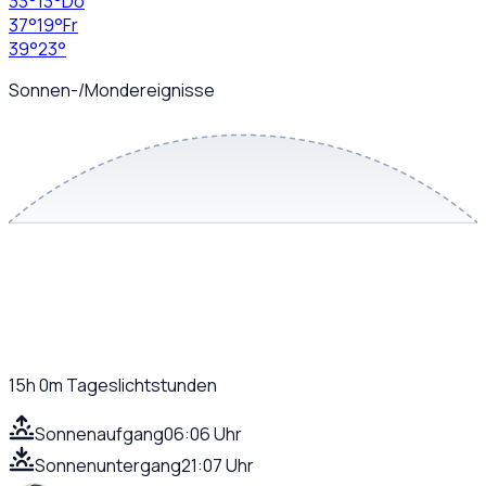
33
°
13
°
Do
37
°
19
°
Fr
39
°
23
°
Sonnen-/Mondereignisse
15h 0m
Tageslichtstunden
Sonnenaufgang
06:06 Uhr
Sonnenuntergang
21:07 Uhr