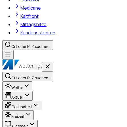
Medicane
Kaltfront
Mittagshitze
Kondensstreifen
Ort oder PLZ suchen…
Ort oder PLZ suchen…
Wetter
Aktuell
Gesundheit
Freizeit
Allgemein