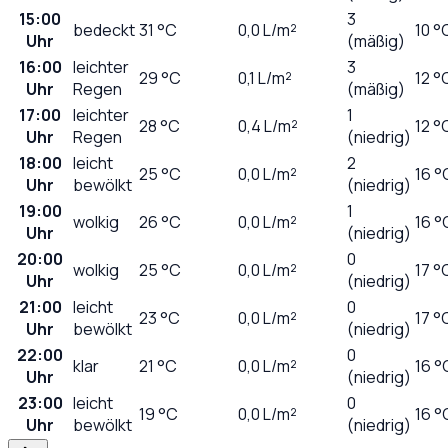
15:00
3
bedeckt
31
°C
0,0
L/m²
10 °
Uhr
(mäßig)
16:00
leichter
3
29
°C
0,1
L/m²
12 °
Uhr
Regen
(mäßig)
17:00
leichter
1
28
°C
0,4
L/m²
12 °
Uhr
Regen
(niedrig)
18:00
leicht
2
25
°C
0,0
L/m²
16 °
Uhr
bewölkt
(niedrig)
19:00
1
wolkig
26
°C
0,0
L/m²
16 °
Uhr
(niedrig)
20:00
0
wolkig
25
°C
0,0
L/m²
17 °
Uhr
(niedrig)
21:00
leicht
0
23
°C
0,0
L/m²
17 °
Uhr
bewölkt
(niedrig)
22:00
0
klar
21
°C
0,0
L/m²
16 °
Uhr
(niedrig)
23:00
leicht
0
19
°C
0,0
L/m²
16 °
Uhr
bewölkt
(niedrig)