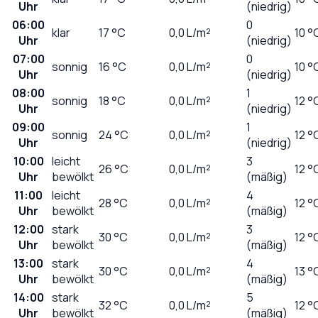
Uhr
(niedrig)
06:00
0
klar
17
°C
0,0
L/m²
10 °
Uhr
(niedrig)
07:00
0
sonnig
16
°C
0,0
L/m²
10 °
Uhr
(niedrig)
08:00
1
sonnig
18
°C
0,0
L/m²
12 °
Uhr
(niedrig)
09:00
1
sonnig
24
°C
0,0
L/m²
12 °
Uhr
(niedrig)
10:00
leicht
3
26
°C
0,0
L/m²
12 °
Uhr
bewölkt
(mäßig)
11:00
leicht
4
28
°C
0,0
L/m²
12 °
Uhr
bewölkt
(mäßig)
12:00
stark
3
30
°C
0,0
L/m²
12 °
Uhr
bewölkt
(mäßig)
13:00
stark
4
30
°C
0,0
L/m²
13 °
Uhr
bewölkt
(mäßig)
14:00
stark
5
32
°C
0,0
L/m²
12 °
Uhr
bewölkt
(mäßig)