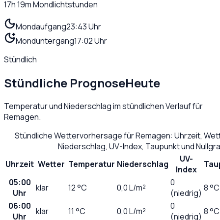
17h 19m
Mondlichtstunden
Mondaufgang
23:43 Uhr
Monduntergang
17:02 Uhr
Stündlich
Stündliche Prognose
Heute
Temperatur und Niederschlag im stündlichen Verlauf für
Remagen
.
Stündliche Wettervorhersage für
Remagen
: Uhrzeit, We
Niederschlag, UV-Index, Taupunkt und Nullg
UV-
Uhrzeit
Wetter
Temperatur
Niederschlag
Tau
Index
05:00
0
klar
12
°C
0,0
L/m²
8 °C
Uhr
(niedrig)
06:00
0
klar
11
°C
0,0
L/m²
8 °C
Uhr
(niedrig)