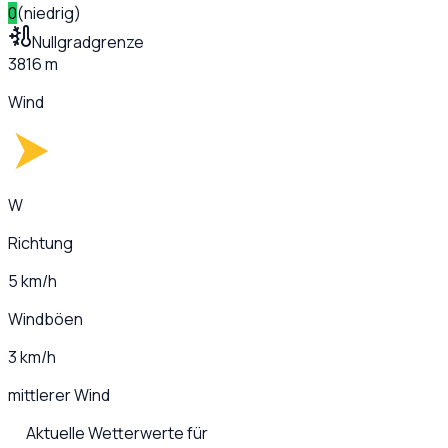
0
(
niedrig
)
Nullgradgrenze
3816 m
Wind
W
Richtung
5 km/h
Windböen
3 km/h
mittlerer Wind
Aktuelle Wetterwerte für