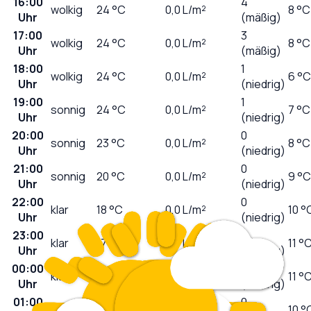
16:00
4
wolkig
24
°C
0,0
L/m²
8 °C
Uhr
(mäßig)
17:00
3
wolkig
24
°C
0,0
L/m²
8 °C
Uhr
(mäßig)
18:00
1
wolkig
24
°C
0,0
L/m²
6 °C
Uhr
(niedrig)
19:00
1
sonnig
24
°C
0,0
L/m²
7 °C
Uhr
(niedrig)
20:00
0
sonnig
23
°C
0,0
L/m²
8 °C
Uhr
(niedrig)
21:00
0
sonnig
20
°C
0,0
L/m²
9 °C
Uhr
(niedrig)
22:00
0
klar
18
°C
0,0
L/m²
10 °
Uhr
(niedrig)
23:00
0
klar
17
°C
0,0
L/m²
11 °
Uhr
(niedrig)
00:00
0
klar
16
°C
0,0
L/m²
11 °
Uhr
(niedrig)
01:00
0
klar
15
°C
0,0
L/m²
10 °