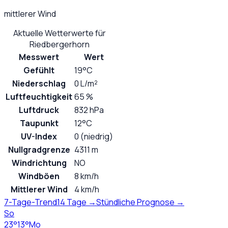
mittlerer Wind
Aktuelle Wetterwerte für
Riedbergerhorn
Messwert
Wert
Gefühlt
19°C
Niederschlag
0 L/m²
Luftfeuchtigkeit
65 %
Luftdruck
832 hPa
Taupunkt
12°C
UV-Index
0 (niedrig)
Nullgradgrenze
4311 m
Windrichtung
NO
Windböen
8 km/h
Mittlerer Wind
4 km/h
7-Tage-Trend
14 Tage →
Stündliche Prognose →
So
23
°
13
°
Mo