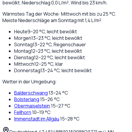
bewölkt
. Niederschlag
0,0
L/m², Wind bis
23
km/h.
Wärmstes Tag der Woche: Mittwoch mit bis zu 25 °C.
Meiste Niederschläge am Sonntag mit 1,4 L/m².
Heute
9
–
20
°C,
leicht bewölkt
Morgen
13
–
23
°C,
leicht bewölkt
Sonntag
13
–
22
°C,
Regenschauer
Montag
12
–
23
°C,
leicht bewölkt
Dienstag
12
–
22
°C,
leicht bewölkt
Mittwoch
12
–
25
°C,
klar
Donnerstag
13
–
24
°C,
leicht bewölkt
Wetter in der Umgebung:
Balderschwang
13
–
24
°C
Bolsterlang
15
–
26
°C
Obermaiselstein
15
–
27
°C
Fellhorn
10
–
19
°C
Immenstadt im Allgäu
15
–
28
°C
Deutschland
·
·
47,45148
°N
10,15908
°O
|
1771
m ü. NN