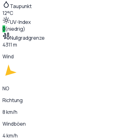
Taupunkt
12°C
UV-Index
0
(
niedrig
)
Nullgradgrenze
4311 m
Wind
NO
Richtung
8 km/h
Windböen
4 km/h