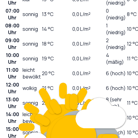
Uhr
(niedrig)
07:00
0
sonnig
13
°C
0,0
L/m²
8 °C
Uhr
(niedrig)
08:00
1
sonnig
14
°C
0,0
L/m²
10 °
Uhr
(niedrig)
09:00
2
sonnig
18
°C
0,0
L/m²
12 °
Uhr
(niedrig)
10:00
4
sonnig
19
°C
0,0
L/m²
11 °C
Uhr
(mäßig)
11:00
leicht
20
°C
0,0
L/m²
6 (hoch)
10 °
Uhr
bewölkt
12:00
wolkig
21
°C
0,0
L/m²
6 (hoch)
10 °
Uhr
13:00
8 (sehr
sonnig
22
°C
0,0
L/m²
11 °C
Uhr
hoch)
14:00
leicht
8 (sehr
23
°C
0,0
L/m²
10 °
Uhr
bewölkt
hoch)
15:00
sonnig
23
°C
0,0
L/m²
7 (hoch)
10 °
Uhr