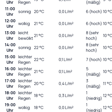
Uhr
Regen
(mäßig)
11:00
sonnig
20
°C
0,0
L/m²
6 (hoch)
10 °
Uhr
12:00
wolkig
21
°C
0,0
L/m²
6 (hoch)
10 °
Uhr
13:00
leicht
8 (sehr
21
°C
0,0
L/m²
10 °
Uhr
bewölkt
hoch)
14:00
8 (sehr
sonnig
22
°C
0,0
L/m²
10 °
Uhr
hoch)
15:00
leichter
22
°C
0,1
L/m²
7 (hoch)
10 °
Uhr
Regen
16:00
leichter
5
21
°C
0,1
L/m²
10 °
Uhr
Regen
(mäßig)
17:00
leichter
3
20
°C
0,4
L/m²
11 °C
Uhr
Regen
(mäßig)
18:00
leichter
1
18
°C
0,3
L/m²
12 °
Uhr
Regen
(niedrig)
19:00
1
wolkig
18
°C
0,0
L/m²
12 °
Uhr
(niedrig)