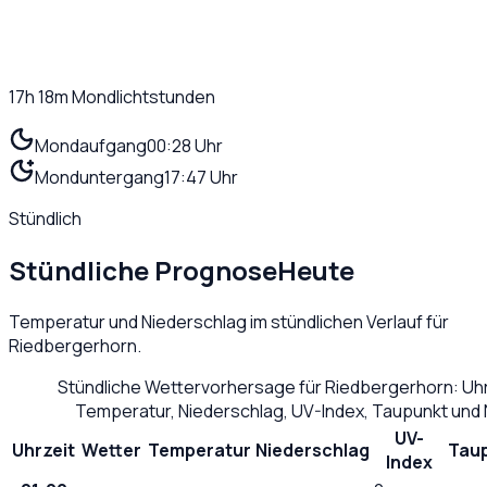
17h 18m
Mondlichtstunden
Mondaufgang
00:28 Uhr
Monduntergang
17:47 Uhr
Stündlich
Stündliche Prognose
Heute
Temperatur und Niederschlag im stündlichen Verlauf für
Riedbergerhorn
.
Stündliche Wettervorhersage für
Riedbergerhorn
: Uh
Temperatur, Niederschlag, UV-Index, Taupunkt und
UV-
Uhrzeit
Wetter
Temperatur
Niederschlag
Tau
Index