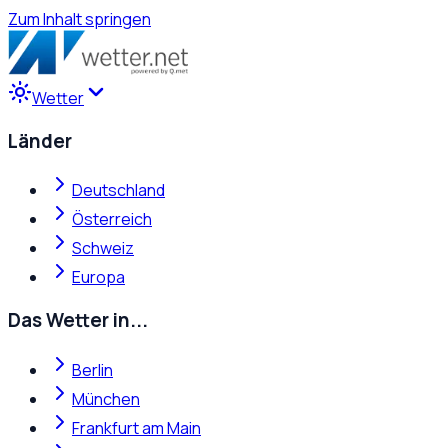
Zum Inhalt springen
Wetter
Länder
Deutschland
Österreich
Schweiz
Europa
Das Wetter in...
Berlin
München
Frankfurt am Main