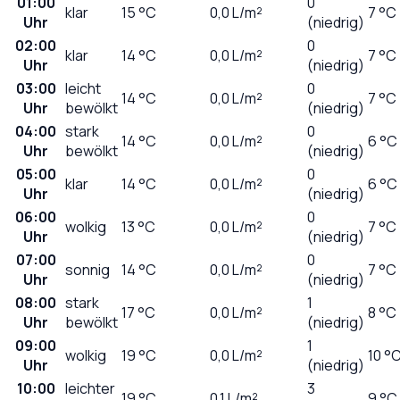
01:00
0
klar
15
°C
0,0
L/m²
7 °C
Uhr
(niedrig)
02:00
0
klar
14
°C
0,0
L/m²
7 °C
Uhr
(niedrig)
03:00
leicht
0
14
°C
0,0
L/m²
7 °C
Uhr
bewölkt
(niedrig)
04:00
stark
0
14
°C
0,0
L/m²
6 °C
Uhr
bewölkt
(niedrig)
05:00
0
klar
14
°C
0,0
L/m²
6 °C
Uhr
(niedrig)
06:00
0
wolkig
13
°C
0,0
L/m²
7 °C
Uhr
(niedrig)
07:00
0
sonnig
14
°C
0,0
L/m²
7 °C
Uhr
(niedrig)
08:00
stark
1
17
°C
0,0
L/m²
8 °C
Uhr
bewölkt
(niedrig)
09:00
1
wolkig
19
°C
0,0
L/m²
10 °
Uhr
(niedrig)
10:00
leichter
3
19
°C
0,1
L/m²
9 °C