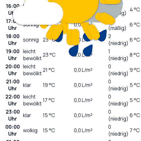
16:00
leicht
5
23
°C
0,0
L/m²
4 °C
Uhr
bewölkt
(mäßig)
17:00
3
sonnig
23
°C
0,0
L/m²
6 °C
Uhr
(mäßig)
18:00
2
sonnig
23
°C
0,0
L/m²
6 °C
Uhr
(niedrig)
19:00
leicht
1
23
°C
0,0
L/m²
8 °C
Uhr
bewölkt
(niedrig)
20:00
leicht
0
21
°C
0,0
L/m²
9 °C
Uhr
bewölkt
(niedrig)
21:00
0
klar
19
°C
0,0
L/m²
5 °C
Uhr
(niedrig)
22:00
leicht
0
17
°C
0,0
L/m²
5 °C
Uhr
bewölkt
(niedrig)
23:00
0
klar
15
°C
0,0
L/m²
6 °C
Uhr
(niedrig)
00:00
0
wolkig
15
°C
0,0
L/m²
7 °C
Uhr
(niedrig)