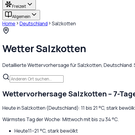
Freizeit
Allgemein
Home
Deutschland
Salzkotten
Wetter
Salzkotten
Detaillierte Wettervorhersage für
Salzkotten
,
Deutschland
.
Wettervorhersage
Salzkotten
– 7-Tag
Heute in
Salzkotten
(
Deutschland
):
11
bis
21
°C,
stark bewölk
Wärmstes Tag der Woche: Mittwoch mit bis zu 34 °C.
Heute
11
–
21
°C,
stark bewölkt