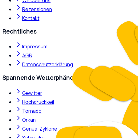
Wir über uns
Rezensionen
Kontakt
Rechtliches
Impressum
AGB
Datenschutzerklärung
Spannende Wetterphänomene
Gewitter
Hochdruckkeil
Tornado
Orkan
Genua-Zyklone
Schirokko