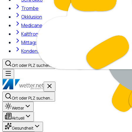
Trombe
Okklusion
Medicane
Kaltfront
Mittagshitze
Kondensstreifen
Ort oder PLZ suchen…
Ort oder PLZ suchen…
Wetter
Aktuell
Gesundheit