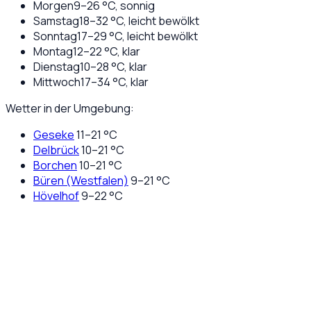
Morgen
9
–
26
°C,
sonnig
Samstag
18
–
32
°C,
leicht bewölkt
Sonntag
17
–
29
°C,
leicht bewölkt
Montag
12
–
22
°C,
klar
Dienstag
10
–
28
°C,
klar
Mittwoch
17
–
34
°C,
klar
Wetter in der Umgebung:
Geseke
11
–
21
°C
Delbrück
10
–
21
°C
Borchen
10
–
21
°C
Büren (Westfalen)
9
–
21
°C
Hövelhof
9
–
22
°C