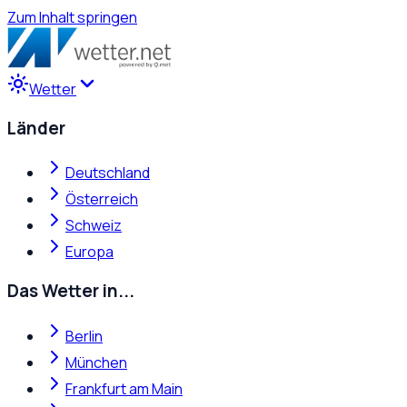
Zum Inhalt springen
Wetter
Länder
Deutschland
Österreich
Schweiz
Europa
Das Wetter in...
Berlin
München
Frankfurt am Main