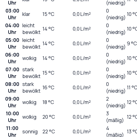
Uhr
(niedrig)
03:00
0
klar
15
°C
0,0
L/m²
10 °
Uhr
(niedrig)
04:00
leicht
0
14
°C
0,0
L/m²
10 °
Uhr
bewölkt
(niedrig)
05:00
leicht
0
14
°C
0,0
L/m²
9 °C
Uhr
bewölkt
(niedrig)
06:00
0
wolkig
14
°C
0,0
L/m²
10 °
Uhr
(niedrig)
07:00
stark
0
15
°C
0,0
L/m²
10 °
Uhr
bewölkt
(niedrig)
08:00
stark
0
16
°C
0,0
L/m²
11 °
Uhr
bewölkt
(niedrig)
09:00
2
wolkig
18
°C
0,0
L/m²
12 °
Uhr
(niedrig)
10:00
3
wolkig
20
°C
0,0
L/m²
12 °
Uhr
(mäßig)
11:00
4
sonnig
22
°C
0,0
L/m²
13 °
Uhr
(mäßig)