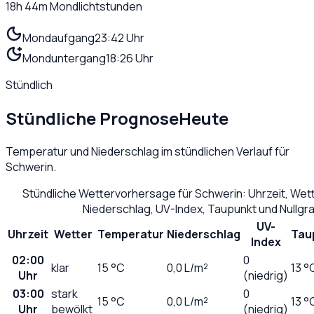
18h 44m
Mondlichtstunden
Mondaufgang
23:42 Uhr
Monduntergang
18:26 Uhr
Stündlich
Stündliche Prognose
Heute
Temperatur und Niederschlag im stündlichen Verlauf für
Schwerin
.
Stündliche Wettervorhersage für
Schwerin
: Uhrzeit, We
Niederschlag, UV-Index, Taupunkt und Nullg
UV-
Uhrzeit
Wetter
Temperatur
Niederschlag
Tau
Index
02:00
0
klar
15
°C
0,0
L/m²
13 °
Uhr
(niedrig)
03:00
stark
0
15
°C
0,0
L/m²
13 °
Uhr
bewölkt
(niedrig)