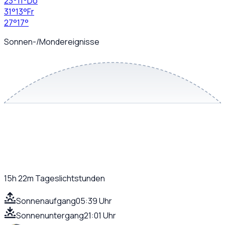
23
°
11
°
Do
31
°
13
°
Fr
27
°
17
°
Sonnen-/Mondereignisse
15h 22m
Tageslichtstunden
Sonnenaufgang
05:39 Uhr
Sonnenuntergang
21:01 Uhr