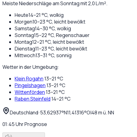
Meiste Niederschläge am Sonntag mit 2,0 L/m².
Heute
14
–
21
°C,
wolkig
Morgen
10
–
23
°C,
leicht bewölkt
Samstag
14
–
30
°C,
wolkig
Sonntag
15
–
22
°C,
Regenschauer
Montag
12
–
21
°C,
leicht bewölkt
Dienstag
11
–
23
°C,
leicht bewölkt
Mittwoch
13
–
31
°C,
sonnig
Wetter in der Umgebung:
Klein Rogahn
13
–
21
°C
Pingelshagen
13
–
21
°C
Wittenförden
13
–
21
°C
Raben Steinfeld
14
–
21
°C
Deutschland
·
·
53,62937
°N
11,41316
°O
|
48
m ü. NN
01:45
Uhr
Prognose