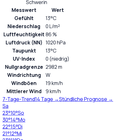
Schwerin
Messwert
Wert
Gefühlt
13°C
Niederschlag
0 L/m²
Luftfeuchtigkeit
86 %
Luftdruck (NN)
1020 hPa
Taupunkt
13°C
UV-Index
0 (niedrig)
Nullgradgrenze
2982 m
Windrichtung
W
Windböen
19 km/h
Mittlerer Wind
9 km/h
7-Tage-Trend
14 Tage →
Stündliche Prognose →
Sa
23
°
10
°
So
30
°
14
°
Mo
22
°
15
°
Di
21
°
12
°
Mi