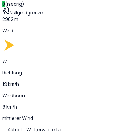
0
(
niedrig
)
Nullgradgrenze
2982 m
Wind
W
Richtung
19 km/h
Windböen
9 km/h
mittlerer Wind
Aktuelle Wetterwerte für