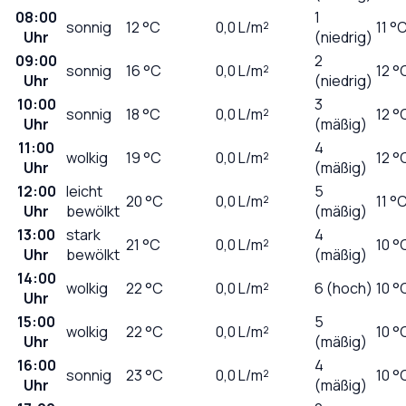
08:00
1
sonnig
12
°C
0,0
L/m²
11 °
Uhr
(niedrig)
09:00
2
sonnig
16
°C
0,0
L/m²
12 °
Uhr
(niedrig)
10:00
3
sonnig
18
°C
0,0
L/m²
12 °
Uhr
(mäßig)
11:00
4
wolkig
19
°C
0,0
L/m²
12 °
Uhr
(mäßig)
12:00
leicht
5
20
°C
0,0
L/m²
11 °
Uhr
bewölkt
(mäßig)
13:00
stark
4
21
°C
0,0
L/m²
10 °
Uhr
bewölkt
(mäßig)
14:00
wolkig
22
°C
0,0
L/m²
6 (hoch)
10 °
Uhr
15:00
5
wolkig
22
°C
0,0
L/m²
10 °
Uhr
(mäßig)
16:00
4
sonnig
23
°C
0,0
L/m²
10 °
Uhr
(mäßig)