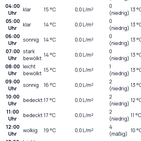
04:00
0
klar
15
°C
0,0
L/m²
13 °
Uhr
(niedrig)
05:00
0
klar
14
°C
0,0
L/m²
13 °
Uhr
(niedrig)
06:00
0
sonnig
14
°C
0,0
L/m²
13 °
Uhr
(niedrig)
07:00
stark
0
14
°C
0,0
L/m²
13 °
Uhr
bewölkt
(niedrig)
08:00
leicht
1
15
°C
0,0
L/m²
13 °
Uhr
bewölkt
(niedrig)
09:00
2
sonnig
16
°C
0,0
L/m²
13 °
Uhr
(niedrig)
10:00
2
bedeckt
17
°C
0,0
L/m²
12 °
Uhr
(niedrig)
11:00
2
bedeckt
17
°C
0,0
L/m²
11 °
Uhr
(niedrig)
12:00
4
wolkig
19
°C
0,0
L/m²
10 °
Uhr
(mäßig)