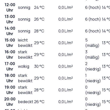
12:00
sonnig
24
°C
0,0
L/m²
6 (hoch)
14 °
Uhr
13:00
sonnig
26
°C
0,0
L/m²
6 (hoch)
14 °
Uhr
14:00
sonnig
28
°C
0,0
L/m²
6 (hoch)
14 °
Uhr
15:00
leicht
5
29
°C
0,0
L/m²
13 °
Uhr
bewölkt
(mäßig)
16:00
stark
3
29
°C
0,0
L/m²
13 °
Uhr
bewölkt
(mäßig)
17:00
2
wolkig
30
°C
0,0
L/m²
13 °
Uhr
(niedrig)
18:00
stark
1
29
°C
0,0
L/m²
13 °
Uhr
bewölkt
(niedrig)
19:00
stark
0
28
°C
0,0
L/m²
15 °
Uhr
bewölkt
(niedrig)
20:00
0
bedeckt
26
°C
0,0
L/m²
15 °
Uhr
(niedrig)