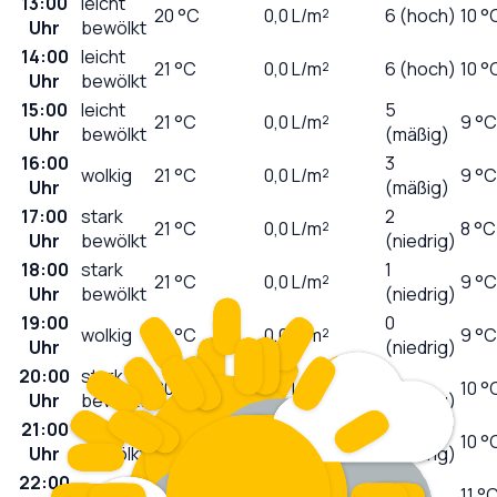
13:00
leicht
20
°C
0,0
L/m²
6 (hoch)
10 °
Uhr
bewölkt
14:00
leicht
21
°C
0,0
L/m²
6 (hoch)
10 °
Uhr
bewölkt
15:00
leicht
5
21
°C
0,0
L/m²
9 °C
Uhr
bewölkt
(mäßig)
16:00
3
wolkig
21
°C
0,0
L/m²
9 °C
Uhr
(mäßig)
17:00
stark
2
21
°C
0,0
L/m²
8 °C
Uhr
bewölkt
(niedrig)
18:00
stark
1
21
°C
0,0
L/m²
9 °C
Uhr
bewölkt
(niedrig)
19:00
0
wolkig
21
°C
0,0
L/m²
9 °C
Uhr
(niedrig)
20:00
stark
0
20
°C
0,0
L/m²
10 °
Uhr
bewölkt
(niedrig)
21:00
stark
0
18
°C
0,0
L/m²
10 °
Uhr
bewölkt
(niedrig)
22:00
0
wolkig
17
°C
0,0
L/m²
11 °